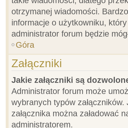
takie wiadomości, dlatego prze
otrzymanej wiadomości. Bardzo
informacje o użytkowniku, któ
administrator forum będzie móg
Góra
Załączniki
Jakie załączniki są dozwolo
Administrator forum może umoż
wybranych typów załączników. J
załącznika można załadować na 
administratorem.