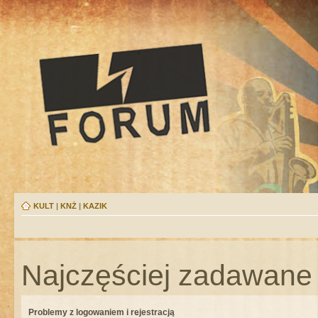
KULT
|
KNŻ
|
KAZIK
Najczęściej zadawane 
Problemy z logowaniem i rejestracją