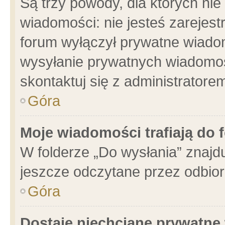
Są trzy powody, dla których n
wiadomości: nie jesteś zarejest
forum wyłączył prywatne wiadom
wysyłanie prywatnych wiadomości
skontaktuj się z administratore
Góra
Moje wiadomości trafiają do 
W folderze „Do wysłania” znajdu
jeszcze odczytane przez odbior
Góra
Dostaję niechciane prywatne