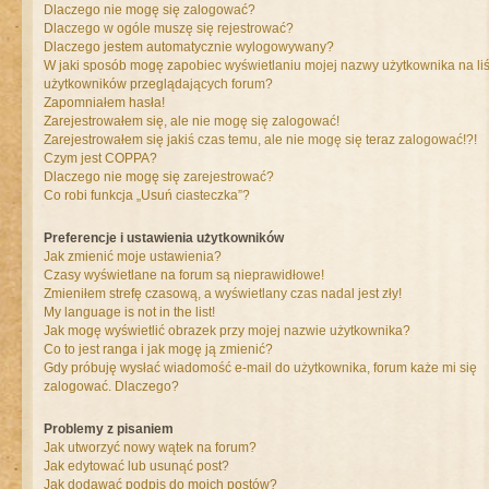
Dlaczego nie mogę się zalogować?
Dlaczego w ogóle muszę się rejestrować?
Dlaczego jestem automatycznie wylogowywany?
W jaki sposób mogę zapobiec wyświetlaniu mojej nazwy użytkownika na liś
użytkowników przeglądających forum?
Zapomniałem hasła!
Zarejestrowałem się, ale nie mogę się zalogować!
Zarejestrowałem się jakiś czas temu, ale nie mogę się teraz zalogować!?!
Czym jest COPPA?
Dlaczego nie mogę się zarejestrować?
Co robi funkcja „Usuń ciasteczka”?
Preferencje i ustawienia użytkowników
Jak zmienić moje ustawienia?
Czasy wyświetlane na forum są nieprawidłowe!
Zmieniłem strefę czasową, a wyświetlany czas nadal jest zły!
My language is not in the list!
Jak mogę wyświetlić obrazek przy mojej nazwie użytkownika?
Co to jest ranga i jak mogę ją zmienić?
Gdy próbuję wysłać wiadomość e-mail do użytkownika, forum każe mi się
zalogować. Dlaczego?
Problemy z pisaniem
Jak utworzyć nowy wątek na forum?
Jak edytować lub usunąć post?
Jak dodawać podpis do moich postów?