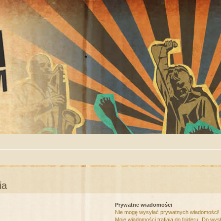
ia
Prywatne wiadomości
Nie mogę wysyłać prywatnych wiadomości!
Moje wiadomości trafiają do folderu „Do wys