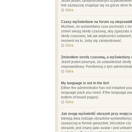
Jeżeli jesteś zarejestrowanym użytkownikie
link zazwyczaj znajduje się na górze stron f
Góra
Czasy wyświetlane na forum są nieprawid
Możliwe, że wyświetlany czas pochodzi z inne
zmień swoją strefę czasową, aby zgadzała 
strefy czasowej, tak jak większości ustawień
moment na to, żeby się zarejestrować.
Góra
Zmieniłem strefę czasową, a wyświetlany c
Jeżeli jesteś pewny/a, że ustawiłeś/aś stref
nieprawidłowy. Poinformuj o tym administrat
Góra
My language is not in the list!
Either the administrator has not installed yo
language pack you need. If the language pack
bottom of board pages).
Góra
Jak mogę wyświetlić obrazek przy mojej 
Istnieją dwa rodzaje obrazków wyświetlanyc
zazwyczaj w formie gwiazdek, bloczków czy k
obrazek, jest znany jako avatar i jest unik