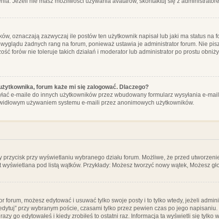
ia. Jeżeli nie masz możliwości używania avatarów, skontaktuj się z administrator
, oznaczają zazwyczaj ile postów ten użytkownik napisał lub jaki ma status na fo
 wyglądu żadnych rang na forum, ponieważ ustawia je administrator forum. Nie pisz
zość forów nie toleruje takich działań i moderator lub administrator po prostu obniż
użytkownika, forum każe mi się zalogować. Dlaczego?
ać e-maile do innych użytkowników przez wbudowany formularz wysyłania e-maili i t
rawidłowym używaniem systemu e-maili przez anonimowych użytkowników.
y przycisk przy wyświetlaniu wybranego działu forum. Możliwe, że przed utworzeni
t wyświetlana pod listą wątków. Przykłady: Możesz tworzyć nowy wątek, Możesz gło
or forum, możesz edytować i usuwać tylko swoje posty i to tylko wtedy, jeżeli admin
edytuj” przy wybranym poście, czasami tylko przez pewien czas po jego napisaniu. J
zy go edytowałeś i kiedy zrobiłeś to ostatni raz. Informacja ta wyświetli się tylko w