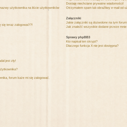
Dostaję niechciane prywatne wiadomości!
 nazwy użytkownika na liście użytkowników
Otrzymałem spam lub obraźliwy e-mail od u
Załączniki
Jakie załączniki są dozwolone na tym foru
ę się teraz zalogować!?!
Jak znaleźć wszystkie dodane przeze mnie 
Sprawy phpBB3
Kto napisał ten skrypt?
Dlaczego funkcja X nie jest dostępna?
al jest zły!
użytkownika?
nika, forum każe mi się zalogować.