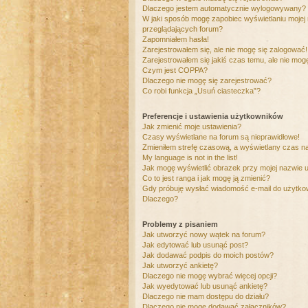
Dlaczego jestem automatycznie wylogowywany?
W jaki sposób mogę zapobiec wyświetlaniu mojej
przeglądających forum?
Zapomniałem hasła!
Zarejestrowałem się, ale nie mogę się zalogować!
Zarejestrowałem się jakiś czas temu, ale nie mog
Czym jest COPPA?
Dlaczego nie mogę się zarejestrować?
Co robi funkcja „Usuń ciasteczka”?
Preferencje i ustawienia użytkowników
Jak zmienić moje ustawienia?
Czasy wyświetlane na forum są nieprawidłowe!
Zmieniłem strefę czasową, a wyświetlany czas nad
My language is not in the list!
Jak mogę wyświetlić obrazek przy mojej nazwie 
Co to jest ranga i jak mogę ją zmienić?
Gdy próbuję wysłać wiadomość e-mail do użytkow
Dlaczego?
Problemy z pisaniem
Jak utworzyć nowy wątek na forum?
Jak edytować lub usunąć post?
Jak dodawać podpis do moich postów?
Jak utworzyć ankietę?
Dlaczego nie mogę wybrać więcej opcji?
Jak wyedytować lub usunąć ankietę?
Dlaczego nie mam dostępu do działu?
Dlaczego nie mogę dodawać załączników?