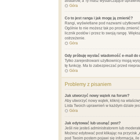
avatarów, a Ty masz wystarczające uprawnien
Góra
Co to jest ranga i jak mogę ją zmienić?
Rangi, wyświetlane pod nazwami użytkowników
Ogólnie to nie możesz tak po prostu zmienić
licznik postów i przez to swoją rangę. Więks
ostrzeżenie.
Góra
Gdy próbuję wysłać wiadomość e-mail do 
Tylko zarejestrowani użytkownicy mogą wysył
tę funkcję. Ma to zabezpieczać przed niep
Góra
Problemy z pisaniem
Jak utworzyć nowy wątek na forum?
Aby utworzyć nowy wątek, kliknij na właściw
Lista Twoich uprawnień w każdym dziale jes
Góra
Jak edytować lub usunąć post?
Jeśli nie jesteś administratorem lub moderat
Możesz edytować post klikając na przycisk „
pod Twoim postem pojawi się informacja, ile ra