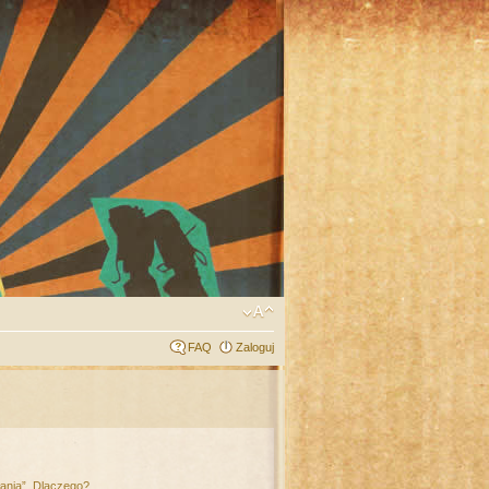
FAQ
Zaloguj
łania”. Dlaczego?