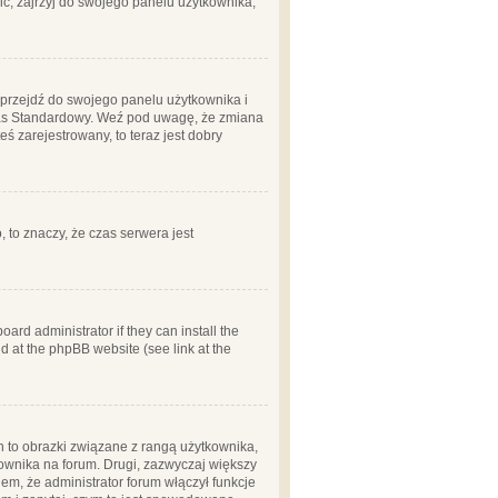
ć, zajrzyj do swojego panelu użytkownika;
m, przejdź do swojego panelu użytkownika i
zas Standardowy. Weź pod uwagę, że zmiana
ś zarejestrowany, to teraz jest dobry
, to znaczy, że czas serwera jest
ard administrator if they can install the
d at the phpBB website (see link at the
h to obrazki związane z rangą użytkownika,
kownika na forum. Drugi, zazwyczaj większy
em, że administrator forum włączył funkcje