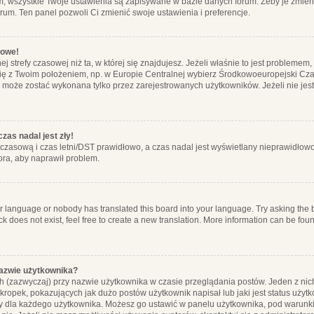
m, wszystkie Twoje ustawienia są zapisywane w bazie danych forum. Żeby je zmieni
orum. Ten panel pozwoli Ci zmienić swoje ustawienia i preferencje.
łowe!
j strefy czasowej niż ta, w której się znajdujesz. Jeżeli właśnie to jest probleme
się z Twoim położeniem, np. w Europie Centralnej wybierz Środkowoeuropejski C
, może zostać wykonana tylko przez zarejestrowanych użytkowników. Jeżeli nie jeste
zas nadal jest zły!
ę czasową i czas letni/DST prawidłowo, a czas nadal jest wyświetlany nieprawidłowo
ora, aby naprawił problem.
ur language or nobody has translated this board into your language. Try asking the bo
 does not exist, feel free to create a new translation. More information can be foun
nazwie użytkownika?
h (zazwyczaj) przy nazwie użytkownika w czasie przeglądania postów. Jeden z nic
ropek, pokazujących jak dużo postów użytkownik napisał lub jaki jest status użyt
alny dla każdego użytkownika. Możesz go ustawić w panelu użytkownika, pod warunki