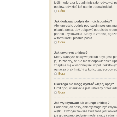
jeśli moderator lub administrator edytował 
postów, gdy ktoś już na nie odpowiedział.
Góra
Jak dodawać podpis do moich postów?
Aby umieścić podpis pod swoim postem, mus
pisania posta, aby dołączyć podpis do nie
panelu użytkownika. Kiedy to zrobisz, będ
w formularzu pisania posta.
Góra
Jak utworzyć ankietę?
Kiedy tworzysz nowy wątek lub edytujesz pier
jej, to znaczy, że nie masz odpowiednich up
znajduje się w osobnej linii w polu tekstow
oznacza brak limitu) i w końcu zadecydować
Góra
Dlaczego nie mogę wybrać więcej opcji?
Limit opcji w ankiecie jest ustalany przez ad
Góra
Jak wyedytować lub usunąć ankietę?
Podobnie jak posty, ankiety mogą być edytow
wątku, z którym zawsze związana jest ankieta
już głosowano, jedynie moderatorzy i admini