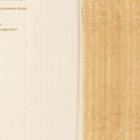
żytkownika forum!
m?
załączniki?