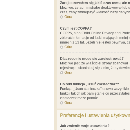
Zarejestrowałem się jakiś czas temu, ale 
Możliwe, że administrator deaktywował lub u
czas, żeby zmniejszyć wielkość bazy danych.
Góra
Czym jest COPPA?
COPPA, albo Child Online Privacy and Prote
zbierać informacje od ludzi mających mniej
mniej niż 13 lat. Jeżeli nie jesteś pewny/a,
Góra
Dlaczego nie mogę się zarejestrować?
Możliwe jest, że właściciel strony zbanował
rejestracje, skontaktuj się z nim, żeby dowie
Góra
Co robi funkcja „Usuń ciasteczka”?
Funkcja „Usuń ciasteczka” usuwa wszystkie 
funkcji takich jak pamiętanie co przeczytałe
ciasteczek może pomóc.
Góra
Preferencje i ustawienia użytkow
Jak zmienić moje ustawienia?