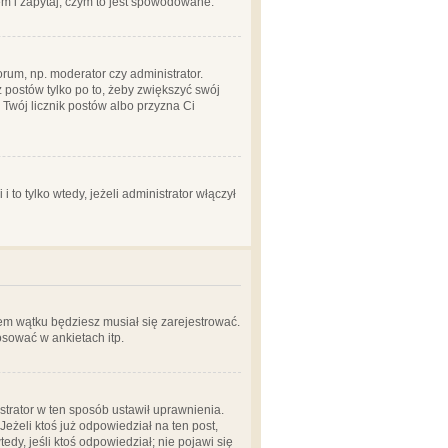
em i zapytaj, czym to jest spowodowane.
rum, np. moderator czy administrator.
 postów tylko po to, żeby zwiększyć swój
y Twój licznik postów albo przyzna Ci
o tylko wtedy, jeżeli administrator włączył
em wątku będziesz musiał się zarejestrować.
sować w ankietach itp.
istrator w ten sposób ustawił uprawnienia.
eżeli ktoś już odpowiedział na ten post,
tedy, jeśli ktoś odpowiedział; nie pojawi się