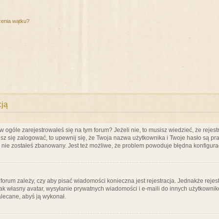
zenia wątku?
cją
ogóle zarejestrowałeś się na tym forum? Jeżeli nie, to musisz wiedzieć, że rejestr
esz się zalogować, to upewnij się, że Twoja nazwa użytkownika i Twoje hasło są praw
e nie zostałeś zbanowany. Jest też możliwe, że problem powoduje błędna konfigura
a forum zależy, czy aby pisać wiadomości konieczna jest rejestracja. Jednakże reje
jak własny avatar, wysyłanie prywatnych wiadomości i e-maili do innych użytkownik
zalecane, abyś ją wykonał.