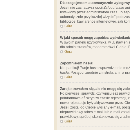
Dlaczego jestem automatycznie wylogow
Jeżeli nie zaznaczysz opcji
Zaloguj mnie aut
ustawiony przez administratora czas. To za
automatycznie przy każdej wizycie” podczas 
bibliotece, kawiarence internetowej, sali komp
Góra
W jaki sposób mogę zapobiec wyświetlani
W swoim panelu użytkownika, w „Ustawienia
dla administratorów, moderatorów i Ciebie. B
Góra
Zapomniałem hasła!
Nie panikuj! Twoje hasło wprawdzie nie moż
hasła
. Postępuj zgodnie z instrukcjami, a 
Góra
Zarejestrowałem się, ale nie mogę się zal
Po pierwsze, sprawdź, czy wpisujesz prawidł
poinformowałeś skrypt w czasie rejestracji, 
nowe rejestracje były aktywowane przez Cieb
Jeżeli został do Ciebie wysłany e-mail, pos
nieprawidłowy adres e-mail lub e-mail został
prawidłowy, spróbuj skontaktować się z admi
Góra