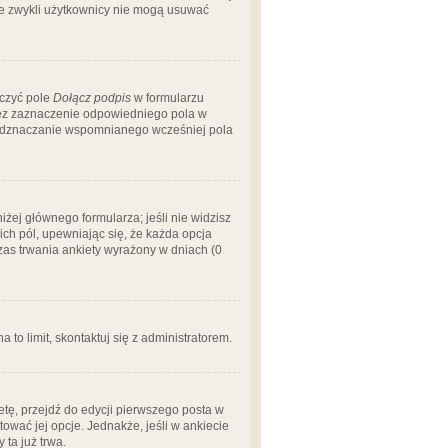
 że zwykli użytkownicy nie mogą usuwać
aczyć pole
Dołącz podpis
w formularzu
zez zaznaczenie odpowiedniego pola w
 odznaczanie wspomnianego wcześniej pola
iżej głównego formularza; jeśli nie widzisz
ich pól, upewniając się, że każda opcja
czas trwania ankiety wyrażony w dniach (0
a to limit, skontaktuj się z administratorem.
tę, przejdź do edycji pierwszego posta w
tować jej opcje. Jednakże, jeśli w ankiecie
ta już trwa.