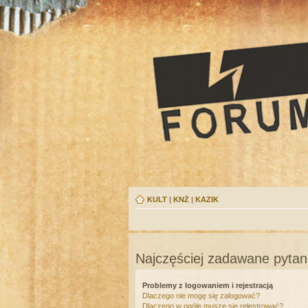
KULT
|
KNŻ
|
KAZIK
Najczęściej zadawane pytan
Problemy z logowaniem i rejestracją
Dlaczego nie mogę się zalogować?
Dlaczego w ogóle muszę się rejestrować?