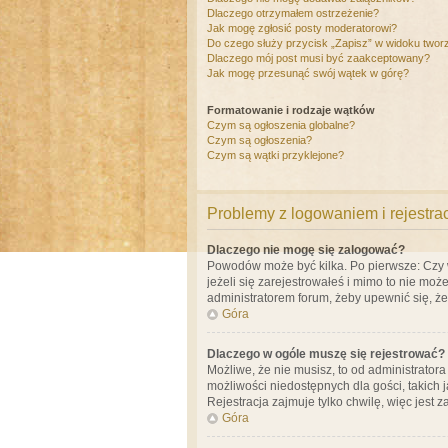
Dlaczego otrzymałem ostrzeżenie?
Jak mogę zgłosić posty moderatorowi?
Do czego służy przycisk „Zapisz” w widoku twor
Dlaczego mój post musi być zaakceptowany?
Jak mogę przesunąć swój wątek w górę?
Formatowanie i rodzaje wątków
Czym są ogłoszenia globalne?
Czym są ogłoszenia?
Czym są wątki przyklejone?
Problemy z logowaniem i rejestra
Dlaczego nie mogę się zalogować?
Powodów może być kilka. Po pierwsze: Czy w 
jeżeli się zarejestrowałeś i mimo to nie moż
administratorem forum, żeby upewnić się, ż
Góra
Dlaczego w ogóle muszę się rejestrować?
Możliwe, że nie musisz, to od administrator
możliwości niedostępnych dla gości, takich 
Rejestracja zajmuje tylko chwilę, więc jest 
Góra