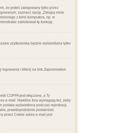
m, że jesteś zalogowany tylko przez
logowanym, zaznacz opcję „Zaloguj mnie
dzielonego z kimś komputera, np. w
dministrator zablokował tę funkcję.
 nazwa użytkownika będzie wyświetlana tylko
logowania i kliknij na link
Zapomniałem
Jeśli COPPA jest włączone, a Ty
res e-mail. Niektóre fora wymagają też, żeby
 została wyświetlona podczas rejestracji.
-maila, prawdopodobnie podałeś/aś
ny przez Ciebie adres e-mail jest