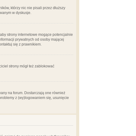
ów, którzy nic nie pisali przez dłuższy
żowanym w dyskusje.
aby strony internetowe mogące potencjalnie
informacji prywatnych od osoby mającej
ontaktuj się z prawnikiem.
ciciel strony mógł też zablokować
wany na forum. Dostarczają one również
z problemy z (wy)logowaniem się, usunięcie