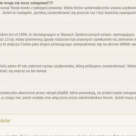
nie mogę się teraz zalogować!?!
sunął Twoje konto z jakiegoś powodu. Wiele forów systematycznie usuwa użytkownik
 Jeżeli to nastąpiło, spróbuj zarejestrować się jeszcze raz i być bardziej zaanga
ction Act of 1998, to obowiązujące w Stanach Zjednoczonych prawo, wymagające, 
 niż 13 lat, miały piśmienną zgodę rodziców lub prawnych opiekunów na zbieranie 
 czy to dotyczy Ciebie jako kogoś próbującego zarejestrować się na stronie WWW, sk
 Twój adres IP lub zabronił nazwy użytkownika, którą próbujesz zarejestrować. Właś
dzieć się więcej na ten temat.
ciasteczka utworzone przez skrypt phpBB, które powodują, że jesteś nadal zalogo
ś, a czego nie, jeżeli zostały one włączone przez administratora forum. Jeżeli mas
ników