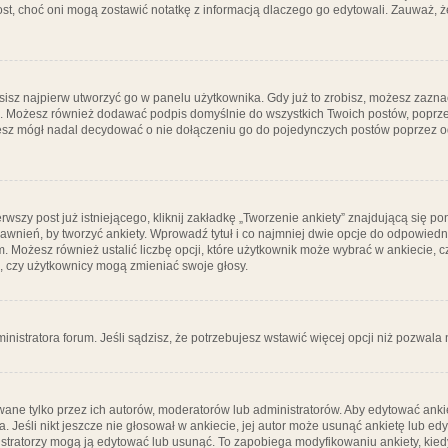
post, choć oni mogą zostawić notatkę z informacją dlaczego go edytowali. Zauważ,
isz najpierw utworzyć go w panelu użytkownika. Gdy już to zrobisz, możesz zazn
go. Możesz również dodawać podpis domyślnie do wszystkich Twoich postów, popr
ziesz mógł nadal decydować o nie dołączeniu go do pojedynczych postów poprzez
wszy post już istniejącego, kliknij zakładkę „Tworzenie ankiety” znajdującą się pon
rawnień, by tworzyć ankiety. Wprowadź tytuł i co najmniej dwie opcje do odpowiedn
ym. Możesz również ustalić liczbę opcji, które użytkownik może wybrać w ankiecie, 
, czy użytkownicy mogą zmieniać swoje głosy.
ministratora forum. Jeśli sądzisz, że potrzebujesz wstawić więcej opcji niż pozwala n
ane tylko przez ich autorów, moderatorów lub administratorów. Aby edytować ankie
. Jeśli nikt jeszcze nie głosował w ankiecie, jej autor może usunąć ankietę lub edy
stratorzy mogą ją edytować lub usunąć. To zapobiega modyfikowaniu ankiety, kiedy 