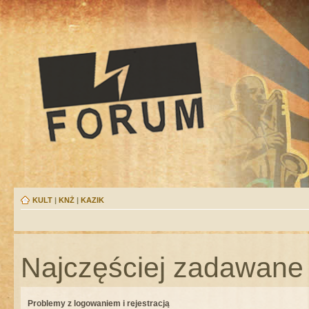
KULT
|
KNŻ
|
KAZIK
Najczęściej zadawane 
Problemy z logowaniem i rejestracją