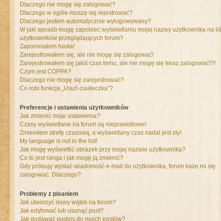
Dlaczego nie mogę się zalogować?
Dlaczego w ogóle muszę się rejestrować?
Dlaczego jestem automatycznie wylogowywany?
W jaki sposób mogę zapobiec wyświetlaniu mojej nazwy użytkownika na liś
użytkowników przeglądających forum?
Zapomniałem hasła!
Zarejestrowałem się, ale nie mogę się zalogować!
Zarejestrowałem się jakiś czas temu, ale nie mogę się teraz zalogować!?!
Czym jest COPPA?
Dlaczego nie mogę się zarejestrować?
Co robi funkcja „Usuń ciasteczka”?
Preferencje i ustawienia użytkowników
Jak zmienić moje ustawienia?
Czasy wyświetlane na forum są nieprawidłowe!
Zmieniłem strefę czasową, a wyświetlany czas nadal jest zły!
My language is not in the list!
Jak mogę wyświetlić obrazek przy mojej nazwie użytkownika?
Co to jest ranga i jak mogę ją zmienić?
Gdy próbuję wysłać wiadomość e-mail do użytkownika, forum każe mi się
zalogować. Dlaczego?
Problemy z pisaniem
Jak utworzyć nowy wątek na forum?
Jak edytować lub usunąć post?
Jak dodawać podpis do moich postów?