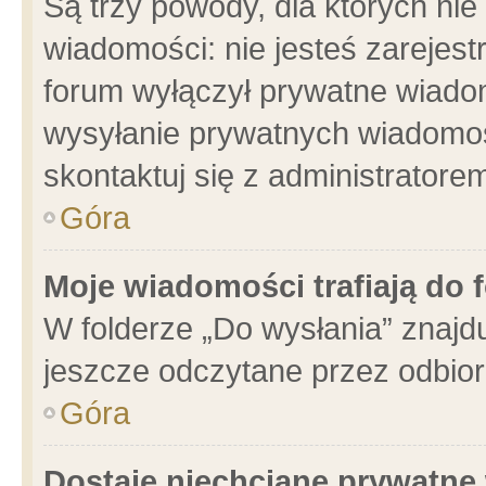
Są trzy powody, dla których n
wiadomości: nie jesteś zarejest
forum wyłączył prywatne wiadom
wysyłanie prywatnych wiadomości
skontaktuj się z administratore
Góra
Moje wiadomości trafiają do 
W folderze „Do wysłania” znajdu
jeszcze odczytane przez odbior
Góra
Dostaję niechciane prywatne