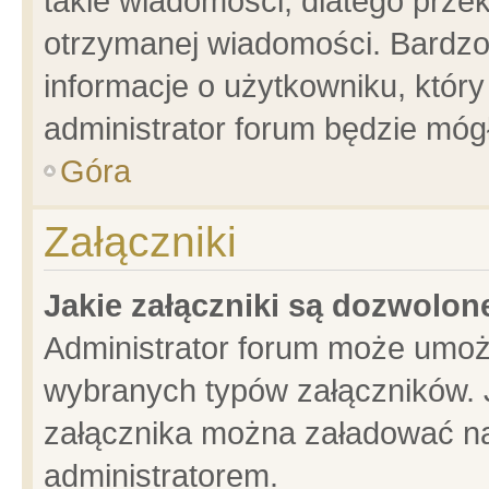
takie wiadomości, dlatego prze
otrzymanej wiadomości. Bardzo
informacje o użytkowniku, któ
administrator forum będzie móg
Góra
Załączniki
Jakie załączniki są dozwolo
Administrator forum może umoż
wybranych typów załączników. J
załącznika można załadować na 
administratorem.