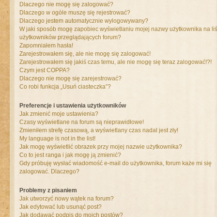
Dlaczego nie mogę się zalogować?
Dlaczego w ogóle muszę się rejestrować?
Dlaczego jestem automatycznie wylogowywany?
W jaki sposób mogę zapobiec wyświetlaniu mojej nazwy użytkownika na liś
użytkowników przeglądających forum?
Zapomniałem hasła!
Zarejestrowałem się, ale nie mogę się zalogować!
Zarejestrowałem się jakiś czas temu, ale nie mogę się teraz zalogować!?!
Czym jest COPPA?
Dlaczego nie mogę się zarejestrować?
Co robi funkcja „Usuń ciasteczka”?
Preferencje i ustawienia użytkowników
Jak zmienić moje ustawienia?
Czasy wyświetlane na forum są nieprawidłowe!
Zmieniłem strefę czasową, a wyświetlany czas nadal jest zły!
My language is not in the list!
Jak mogę wyświetlić obrazek przy mojej nazwie użytkownika?
Co to jest ranga i jak mogę ją zmienić?
Gdy próbuję wysłać wiadomość e-mail do użytkownika, forum każe mi się
zalogować. Dlaczego?
Problemy z pisaniem
Jak utworzyć nowy wątek na forum?
Jak edytować lub usunąć post?
Jak dodawać podpis do moich postów?