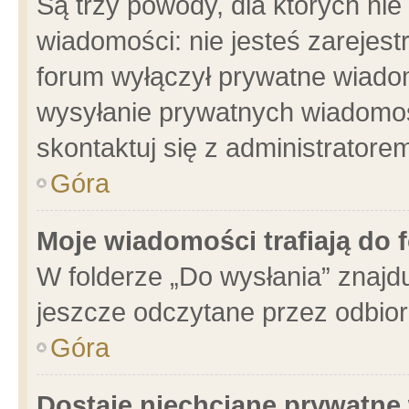
Są trzy powody, dla których n
wiadomości: nie jesteś zarejest
forum wyłączył prywatne wiadom
wysyłanie prywatnych wiadomości
skontaktuj się z administratore
Góra
Moje wiadomości trafiają do 
W folderze „Do wysłania” znajdu
jeszcze odczytane przez odbior
Góra
Dostaję niechciane prywatne