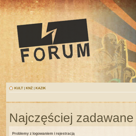
KULT
|
KNŻ
|
KAZIK
Najczęściej zadawane 
Problemy z logowaniem i rejestracją