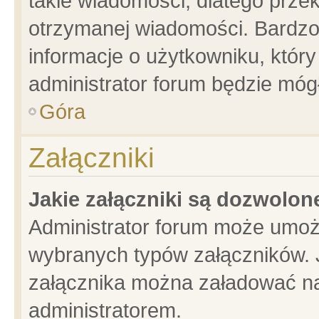
takie wiadomości, dlatego prze
otrzymanej wiadomości. Bardzo
informacje o użytkowniku, któ
administrator forum będzie móg
Góra
Załączniki
Jakie załączniki są dozwolo
Administrator forum może umoż
wybranych typów załączników. J
załącznika można załadować na 
administratorem.