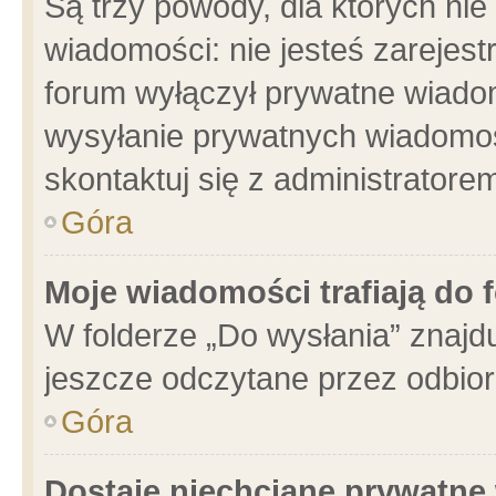
Są trzy powody, dla których n
wiadomości: nie jesteś zarejest
forum wyłączył prywatne wiadom
wysyłanie prywatnych wiadomości
skontaktuj się z administratore
Góra
Moje wiadomości trafiają do 
W folderze „Do wysłania” znajdu
jeszcze odczytane przez odbior
Góra
Dostaję niechciane prywatne