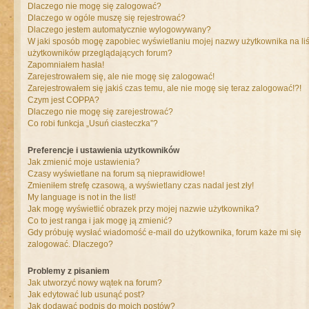
Dlaczego nie mogę się zalogować?
Dlaczego w ogóle muszę się rejestrować?
Dlaczego jestem automatycznie wylogowywany?
W jaki sposób mogę zapobiec wyświetlaniu mojej nazwy użytkownika na liś
użytkowników przeglądających forum?
Zapomniałem hasła!
Zarejestrowałem się, ale nie mogę się zalogować!
Zarejestrowałem się jakiś czas temu, ale nie mogę się teraz zalogować!?!
Czym jest COPPA?
Dlaczego nie mogę się zarejestrować?
Co robi funkcja „Usuń ciasteczka”?
Preferencje i ustawienia użytkowników
Jak zmienić moje ustawienia?
Czasy wyświetlane na forum są nieprawidłowe!
Zmieniłem strefę czasową, a wyświetlany czas nadal jest zły!
My language is not in the list!
Jak mogę wyświetlić obrazek przy mojej nazwie użytkownika?
Co to jest ranga i jak mogę ją zmienić?
Gdy próbuję wysłać wiadomość e-mail do użytkownika, forum każe mi się
zalogować. Dlaczego?
Problemy z pisaniem
Jak utworzyć nowy wątek na forum?
Jak edytować lub usunąć post?
Jak dodawać podpis do moich postów?