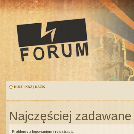
KULT
|
KNŻ
|
KAZIK
Najczęściej zadawane 
Problemy z logowaniem i rejestracją