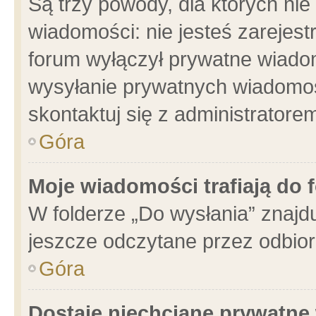
Są trzy powody, dla których n
wiadomości: nie jesteś zarejest
forum wyłączył prywatne wiadom
wysyłanie prywatnych wiadomości
skontaktuj się z administratore
Góra
Moje wiadomości trafiają do 
W folderze „Do wysłania” znajdu
jeszcze odczytane przez odbior
Góra
Dostaję niechciane prywatne