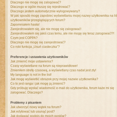
Dlaczego nie mogę się zalogować?
Dlaczego w ogóle muszę się rejestrować?
Dlaczego jestem automatycznie wylogowywany?
W jaki sposób mogę zapobiec wyświetlaniu mojej nazwy użytkownika na liś
użytkowników przeglądających forum?
Zapomniałem hasła!
Zarejestrowałem się, ale nie mogę się zalogować!
Zarejestrowałem się jakiś czas temu, ale nie mogę się teraz zalogować!?!
Czym jest COPPA?
Dlaczego nie mogę się zarejestrować?
Co robi funkcja „Usuń ciasteczka”?
Preferencje i ustawienia użytkowników
Jak zmienić moje ustawienia?
Czasy wyświetlane na forum są nieprawidłowe!
Zmieniłem strefę czasową, a wyświetlany czas nadal jest zły!
My language is not in the list!
Jak mogę wyświetlić obrazek przy mojej nazwie użytkownika?
Co to jest ranga i jak mogę ją zmienić?
Gdy próbuję wysłać wiadomość e-mail do użytkownika, forum każe mi się
zalogować. Dlaczego?
Problemy z pisaniem
Jak utworzyć nowy wątek na forum?
Jak edytować lub usunąć post?
Jak dodawać podpis do moich postów?