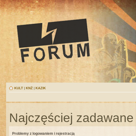
KULT
|
KNŻ
|
KAZIK
Najczęściej zadawane 
Problemy z logowaniem i rejestracją