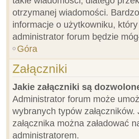
takie wiadomości, dlatego prze
otrzymanej wiadomości. Bardzo
informacje o użytkowniku, któ
administrator forum będzie móg
Góra
Załączniki
Jakie załączniki są dozwolo
Administrator forum może umoż
wybranych typów załączników. J
załącznika można załadować na 
administratorem.