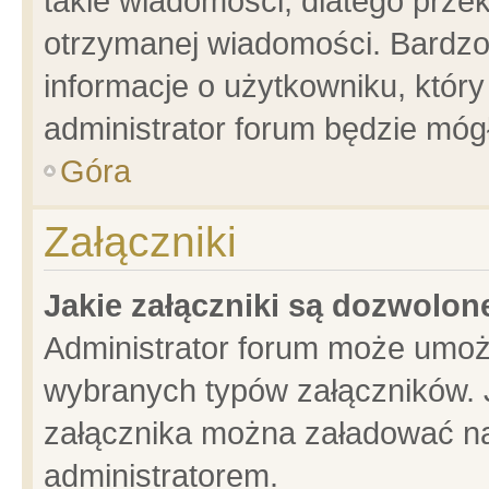
takie wiadomości, dlatego prze
otrzymanej wiadomości. Bardzo
informacje o użytkowniku, któ
administrator forum będzie móg
Góra
Załączniki
Jakie załączniki są dozwolo
Administrator forum może umoż
wybranych typów załączników. J
załącznika można załadować na 
administratorem.