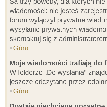
Są trzy powody, dla których n
wiadomości: nie jesteś zarejest
forum wyłączył prywatne wiadom
wysyłanie prywatnych wiadomości
skontaktuj się z administratore
Góra
Moje wiadomości trafiają do 
W folderze „Do wysłania” znajdu
jeszcze odczytane przez odbior
Góra
Dostaję niechciane prywatne