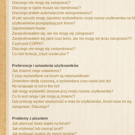
Dlaczego nie mogę się zalogować?
Dlaczego w ogóle muszę się rejestrować?
Dlaczego jestem automatycznie wylogowywany?
W jaki sposób mogę zapobiec wyświetlaniu mojej nazwy użytkownika na liś
użytkowników przeglądających forum?
Zapomniałem hasła!
Zarejestrowałem się, ale nie mogę się zalogować!
Zarejestrowałem się jakiś czas temu, ale nie mogę się teraz zalogować!?!
Czym jest COPPA?
Dlaczego nie mogę się zarejestrować?
Co robi funkcja „Usuń ciasteczka”?
Preferencje i ustawienia użytkowników
Jak zmienić moje ustawienia?
Czasy wyświetlane na forum są nieprawidłowe!
Zmieniłem strefę czasową, a wyświetlany czas nadal jest zły!
My language is not in the list!
Jak mogę wyświetlić obrazek przy mojej nazwie użytkownika?
Co to jest ranga i jak mogę ją zmienić?
Gdy próbuję wysłać wiadomość e-mail do użytkownika, forum każe mi się
zalogować. Dlaczego?
Problemy z pisaniem
Jak utworzyć nowy wątek na forum?
Jak edytować lub usunąć post?
Jak dodawać podpis do moich postów?