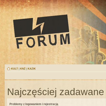
KULT
|
KNŻ
|
KAZIK
Najczęściej zadawane 
Problemy z logowaniem i rejestracją