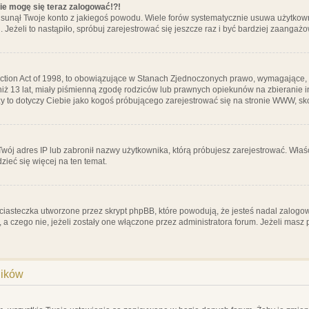
nie mogę się teraz zalogować!?!
sunął Twoje konto z jakiegoś powodu. Wiele forów systematycznie usuwa użytkownik
 Jeżeli to nastąpiło, spróbuj zarejestrować się jeszcze raz i być bardziej zaanga
ction Act of 1998, to obowiązujące w Stanach Zjednoczonych prawo, wymagające, 
 niż 13 lat, miały piśmienną zgodę rodziców lub prawnych opiekunów na zbieranie 
 czy to dotyczy Ciebie jako kogoś próbującego zarejestrować się na stronie WWW, sk
 Twój adres IP lub zabronił nazwy użytkownika, którą próbujesz zarejestrować. Właś
dzieć się więcej na ten temat.
ciasteczka utworzone przez skrypt phpBB, które powodują, że jesteś nadal zalogo
ś, a czego nie, jeżeli zostały one włączone przez administratora forum. Jeżeli mas
ników