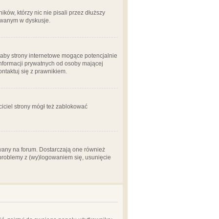
ów, którzy nic nie pisali przez dłuższy
żowanym w dyskusje.
aby strony internetowe mogące potencjalnie
informacji prywatnych od osoby mającej
ontaktuj się z prawnikiem.
ciciel strony mógł też zablokować
wany na forum. Dostarczają one również
z problemy z (wy)logowaniem się, usunięcie