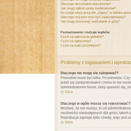
Dlaczego otrzymałem ostrzeżenie?
Jak mogę zgłosić posty moderatorowi?
Do czego służy przycisk „Zapisz” w widoku twor
Dlaczego mój post musi być zaakceptowany?
Jak mogę przesunąć swój wątek w górę?
Formatowanie i rodzaje wątków
Czym są ogłoszenia globalne?
Czym są ogłoszenia?
Czym są wątki przyklejone?
Problemy z logowaniem i rejestra
Dlaczego nie mogę się zalogować?
Powodów może być kilka. Po pierwsze: Czy w 
jeżeli się zarejestrowałeś i mimo to nie moż
administratorem forum, żeby upewnić się, ż
Góra
Dlaczego w ogóle muszę się rejestrować?
Możliwe, że nie musisz, to od administrator
możliwości niedostępnych dla gości, takich 
Rejestracja zajmuje tylko chwilę, więc jest 
Góra