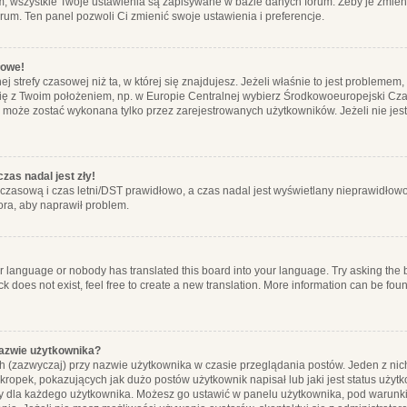
m, wszystkie Twoje ustawienia są zapisywane w bazie danych forum. Żeby je zmieni
orum. Ten panel pozwoli Ci zmienić swoje ustawienia i preferencje.
łowe!
j strefy czasowej niż ta, w której się znajdujesz. Jeżeli właśnie to jest probleme
się z Twoim położeniem, np. w Europie Centralnej wybierz Środkowoeuropejski C
, może zostać wykonana tylko przez zarejestrowanych użytkowników. Jeżeli nie jeste
zas nadal jest zły!
ę czasową i czas letni/DST prawidłowo, a czas nadal jest wyświetlany nieprawidłowo
ora, aby naprawił problem.
ur language or nobody has translated this board into your language. Try asking the bo
 does not exist, feel free to create a new translation. More information can be foun
nazwie użytkownika?
h (zazwyczaj) przy nazwie użytkownika w czasie przeglądania postów. Jeden z nic
ropek, pokazujących jak dużo postów użytkownik napisał lub jaki jest status użyt
alny dla każdego użytkownika. Możesz go ustawić w panelu użytkownika, pod warunki