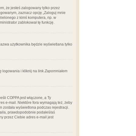
m, że jesteś zalogowany tylko przez
logowanym, zaznacz opcję „Zaloguj mnie
dzielonego z kimś komputera, np. w
dministrator zablokował tę funkcję.
 nazwa użytkownika będzie wyświetlana tylko
logowania i kliknij na link
Zapomniałem
Jeśli COPPA jest włączone, a Ty
res e-mail. Niektóre fora wymagają też, żeby
 została wyświetlona podczas rejestracji.
-maila, prawdopodobnie podałeś/aś
ny przez Ciebie adres e-mail jest