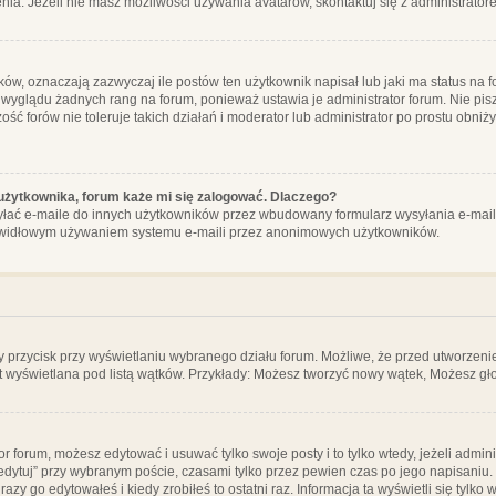
ia. Jeżeli nie masz możliwości używania avatarów, skontaktuj się z administrator
, oznaczają zazwyczaj ile postów ten użytkownik napisał lub jaki ma status na fo
 wyglądu żadnych rang na forum, ponieważ ustawia je administrator forum. Nie pisz
zość forów nie toleruje takich działań i moderator lub administrator po prostu obniż
użytkownika, forum każe mi się zalogować. Dlaczego?
ać e-maile do innych użytkowników przez wbudowany formularz wysyłania e-maili i t
rawidłowym używaniem systemu e-maili przez anonimowych użytkowników.
y przycisk przy wyświetlaniu wybranego działu forum. Możliwe, że przed utworzeni
t wyświetlana pod listą wątków. Przykłady: Możesz tworzyć nowy wątek, Możesz gło
or forum, możesz edytować i usuwać tylko swoje posty i to tylko wtedy, jeżeli admin
edytuj” przy wybranym poście, czasami tylko przez pewien czas po jego napisaniu. J
zy go edytowałeś i kiedy zrobiłeś to ostatni raz. Informacja ta wyświetli się tylko w