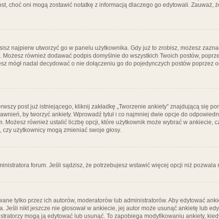
post, choć oni mogą zostawić notatkę z informacją dlaczego go edytowali. Zauważ,
isz najpierw utworzyć go w panelu użytkownika. Gdy już to zrobisz, możesz zazn
go. Możesz również dodawać podpis domyślnie do wszystkich Twoich postów, popr
ziesz mógł nadal decydować o nie dołączeniu go do pojedynczych postów poprzez
wszy post już istniejącego, kliknij zakładkę „Tworzenie ankiety” znajdującą się pon
rawnień, by tworzyć ankiety. Wprowadź tytuł i co najmniej dwie opcje do odpowiedn
ym. Możesz również ustalić liczbę opcji, które użytkownik może wybrać w ankiecie, 
, czy użytkownicy mogą zmieniać swoje głosy.
ministratora forum. Jeśli sądzisz, że potrzebujesz wstawić więcej opcji niż pozwala n
ane tylko przez ich autorów, moderatorów lub administratorów. Aby edytować ankie
. Jeśli nikt jeszcze nie głosował w ankiecie, jej autor może usunąć ankietę lub edy
stratorzy mogą ją edytować lub usunąć. To zapobiega modyfikowaniu ankiety, kiedy 