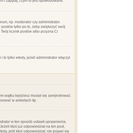
em i zapytaj, czym to jest spowodowane.
rum, np. moderator czy administrator.
 postów tylko po to, żeby zwiększyć swój
y Twój licznik postów albo przyzna Ci
o tylko wtedy, jeżeli administrator włączył
em wątku będziesz musiał się zarejestrować.
sować w ankietach itp.
istrator w ten sposób ustawił uprawnienia.
eżeli ktoś już odpowiedział na ten post,
tedy, jeśli ktoś odpowiedział; nie pojawi się