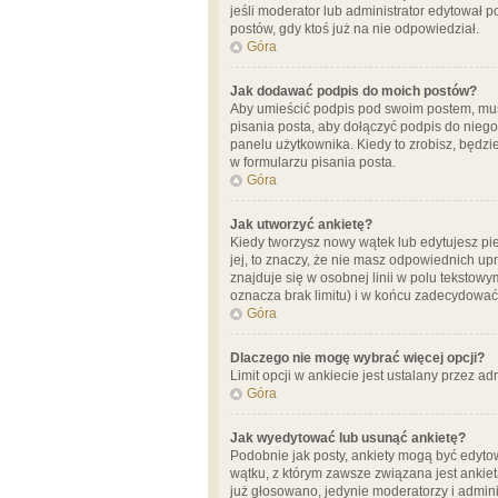
jeśli moderator lub administrator edytował 
postów, gdy ktoś już na nie odpowiedział.
Góra
Jak dodawać podpis do moich postów?
Aby umieścić podpis pod swoim postem, mus
pisania posta, aby dołączyć podpis do nie
panelu użytkownika. Kiedy to zrobisz, będ
w formularzu pisania posta.
Góra
Jak utworzyć ankietę?
Kiedy tworzysz nowy wątek lub edytujesz pier
jej, to znaczy, że nie masz odpowiednich up
znajduje się w osobnej linii w polu tekstow
oznacza brak limitu) i w końcu zadecydować
Góra
Dlaczego nie mogę wybrać więcej opcji?
Limit opcji w ankiecie jest ustalany przez ad
Góra
Jak wyedytować lub usunąć ankietę?
Podobnie jak posty, ankiety mogą być edytow
wątku, z którym zawsze związana jest ankieta
już głosowano, jedynie moderatorzy i admini