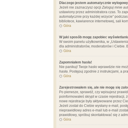
Dlaczego jestem automatycznie wylogow
Jeżeli nie zaznaczysz opcji
Zaloguj mnie aut
ustawiony przez administratora czas. To za
automatycznie przy każdej wizycie” podczas 
bibliotece, kawiarence internetowej, sali komp
Góra
W jaki sposób mogę zapobiec wyświetlani
W swoim panelu użytkownika, w „Ustawienia
dla administratorów, moderatorów i Ciebie. B
Góra
Zapomniałem hasła!
Nie panikuj! Twoje hasło wprawdzie nie moż
hasła
. Postępuj zgodnie z instrukcjami, a 
Góra
Zarejestrowałem się, ale nie mogę się zal
Po pierwsze, sprawdź, czy wpisujesz prawidł
poinformowałeś skrypt w czasie rejestracji, 
nowe rejestracje były aktywowane przez Cieb
Jeżeli został do Ciebie wysłany e-mail, pos
nieprawidłowy adres e-mail lub e-mail został
prawidłowy, spróbuj skontaktować się z admi
Góra