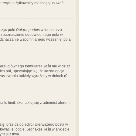
 że zwykli użytkownicy nie mogą usuwać
aczyć pole
Dołącz podpis
w formularzu
zez zaznaczenie odpowiedniego pola w
 odznaczanie wspomnianego wcześniej pola
iżej głównego formularza; jeśli nie widzisz
ich pól, upewniając się, że każda opcja
czas trwania ankiety wyrażony w dniach (0
a to limit, skontaktuj się z administratorem.
tę, przejdź do edycji pierwszego posta w
tować jej opcje. Jednakże, jeśli w ankiecie
ta już trwa.