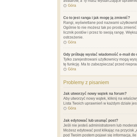
avatarów, a Ty masz wystarczające uprawnien
Góra
Co to jest ranga i jak mogę ją zmienić?
Rangi, wyświetlane pod nazwami użytkowników
Ogólnie to nie możesz tak po prostu zmienić
licznik postów i przez to swoją rangę. Więks
ostrzeżenie.
Góra
Gdy próbuję wysłać wiadomość e-mail do 
Tylko zarejestrowani użytkownicy mogą wysył
tę funkcję. Ma to zabezpieczać przed niep
Góra
Problemy z pisaniem
Jak utworzyć nowy wątek na forum?
Aby utworzyć nowy wątek, kliknij na właściw
Lista Twoich uprawnień w każdym dziale jes
Góra
Jak edytować lub usunąć post?
Jeśli nie jesteś administratorem lub moderat
Możesz edytować post klikając na przycisk „
pod Twoim postem pojawi się informacja, ile ra