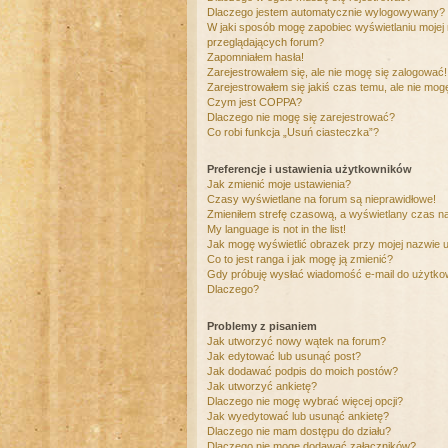
Dlaczego jestem automatycznie wylogowywany?
W jaki sposób mogę zapobiec wyświetlaniu mojej
przeglądających forum?
Zapomniałem hasła!
Zarejestrowałem się, ale nie mogę się zalogować!
Zarejestrowałem się jakiś czas temu, ale nie mog
Czym jest COPPA?
Dlaczego nie mogę się zarejestrować?
Co robi funkcja „Usuń ciasteczka”?
Preferencje i ustawienia użytkowników
Jak zmienić moje ustawienia?
Czasy wyświetlane na forum są nieprawidłowe!
Zmieniłem strefę czasową, a wyświetlany czas nad
My language is not in the list!
Jak mogę wyświetlić obrazek przy mojej nazwie 
Co to jest ranga i jak mogę ją zmienić?
Gdy próbuję wysłać wiadomość e-mail do użytkow
Dlaczego?
Problemy z pisaniem
Jak utworzyć nowy wątek na forum?
Jak edytować lub usunąć post?
Jak dodawać podpis do moich postów?
Jak utworzyć ankietę?
Dlaczego nie mogę wybrać więcej opcji?
Jak wyedytować lub usunąć ankietę?
Dlaczego nie mam dostępu do działu?
Dlaczego nie mogę dodawać załączników?