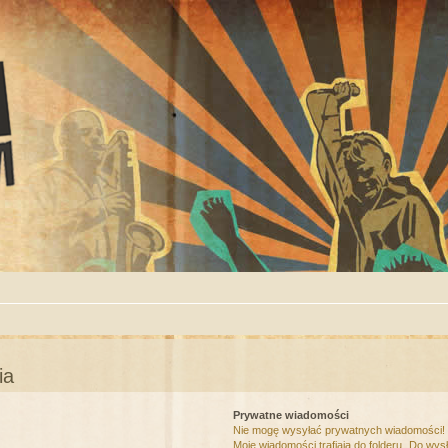
ia
Prywatne wiadomości
Nie mogę wysyłać prywatnych wiadomości!
Moje wiadomości trafiają do folderu „Do wys