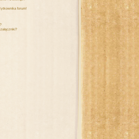
żytkownika forum!
m?
załączniki?