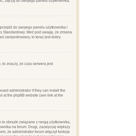
ć, zajrzyj do swojego panelu użytkownika;
m, przejdź do swojego panelu użytkownika i
zas Standardowy. Weź pod uwagę, że zmiana
ś zarejestrowany, to teraz jest dobry
, to znaczy, że czas serwera jest
ard administrator if they can install the
d at the phpBB website (see link at the
h to obrazki związane z rangą użytkownika,
kownika na forum. Drugi, zazwyczaj większy
em, że administrator forum włączył funkcje