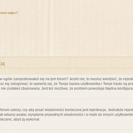
zenia wątku?
cją
ogóle zarejestrowałeś się na tym forum? Jeżeli nie, to musisz wiedzieć, że rejestr
esz się zalogować, to upewnij się, że Twoja nazwa użytkownika i Twoje hasło są praw
e nie zostałeś zbanowany. Jest też możliwe, że problem powoduje błędna konfigura
a forum zależy, czy aby pisać wiadomości konieczna jest rejestracja. Jednakże reje
jak własny avatar, wysyłanie prywatnych wiadomości i e-maili do innych użytkownik
zalecane, abyś ją wykonał.