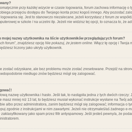
ywany?
omatycznie przy każdej wizycie
w czasie logowania, forum zachowa informację o ty
pobiega przejęciu dostępu do Twojego konta przez kogoś innego. Aby pozostać za
logowania się. Jest to stanowczo niezalecane, jeżeli korzystasz z forum ze współ
uterowej w szkole / na uczelni itp. Jeżeli nie widzisz tej opcji, to oznacza to, że a
u mojej nazwy użytkownika na liście użytkowników przeglądających forum?
ch forum”, znajdziesz opcję
Nie pokazuj, że jestem online
. Włącz tę opcję i Twoja
ędziesz liczony jako ukryty użytkownik.
e zostać odzyskane, ale bez problemu może zostać zresetowane. Przejdź na stronę 
prawdopodobnie niedługo znów będziesz mógł się zalogować.
ogować!
ową nazwę użytkownika i hasło. Jeśli tak, to nastąpiła jedna z tych dwóch rzeczy: 
że masz mniej niż 13 lat, to będziesz musiał wykonać instrukcje wysłane na Twój ad
ie albo przez administratora, zanim będziesz mógł się zalogować; informacja o tym
tępuj zgodnie z instrukcjami w nim zawartymi. Jeżeli nie otrzymałeś/aś żadnego e
 zaklasyfikowany jako spam przez filtr antyspamowy. Jeśli jesteś pewny/a, że poda
nistratorem.