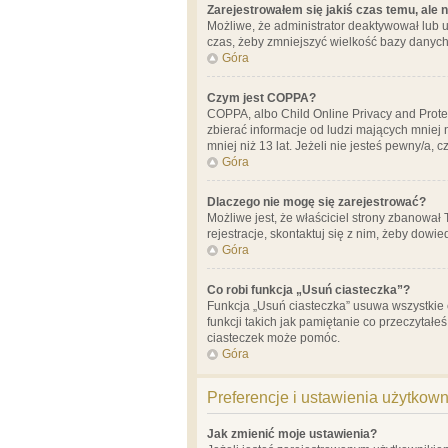
Zarejestrowałem się jakiś czas temu, ale 
Możliwe, że administrator deaktywował lub u
czas, żeby zmniejszyć wielkość bazy danych.
Góra
Czym jest COPPA?
COPPA, albo Child Online Privacy and Prote
zbierać informacje od ludzi mających mniej
mniej niż 13 lat. Jeżeli nie jesteś pewny/a,
Góra
Dlaczego nie mogę się zarejestrować?
Możliwe jest, że właściciel strony zbanował
rejestracje, skontaktuj się z nim, żeby dowie
Góra
Co robi funkcja „Usuń ciasteczka”?
Funkcja „Usuń ciasteczka” usuwa wszystkie 
funkcji takich jak pamiętanie co przeczytałe
ciasteczek może pomóc.
Góra
Preferencje i ustawienia użytkow
Jak zmienić moje ustawienia?