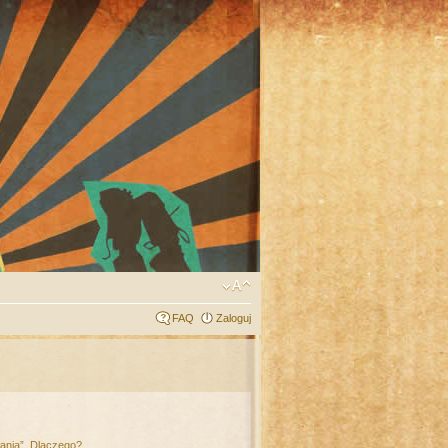
FAQ
Zaloguj
łania”. Dlaczego?