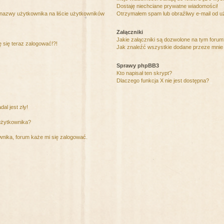
Dostaję niechciane prywatne wiadomości!
 nazwy użytkownika na liście użytkowników
Otrzymałem spam lub obraźliwy e-mail od u
Załączniki
Jakie załączniki są dozwolone na tym foru
ę się teraz zalogować!?!
Jak znaleźć wszystkie dodane przeze mnie 
Sprawy phpBB3
Kto napisał ten skrypt?
Dlaczego funkcja X nie jest dostępna?
al jest zły!
użytkownika?
nika, forum każe mi się zalogować.