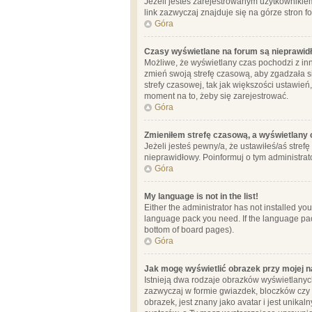
Jeżeli jesteś zarejestrowanym użytkownikie
link zazwyczaj znajduje się na górze stron f
Góra
Czasy wyświetlane na forum są nieprawid
Możliwe, że wyświetlany czas pochodzi z inne
zmień swoją strefę czasową, aby zgadzała 
strefy czasowej, tak jak większości ustawień
moment na to, żeby się zarejestrować.
Góra
Zmieniłem strefę czasową, a wyświetlany c
Jeżeli jesteś pewny/a, że ustawiłeś/aś stref
nieprawidłowy. Poinformuj o tym administrat
Góra
My language is not in the list!
Either the administrator has not installed yo
language pack you need. If the language pack
bottom of board pages).
Góra
Jak mogę wyświetlić obrazek przy mojej 
Istnieją dwa rodzaje obrazków wyświetlanyc
zazwyczaj w formie gwiazdek, bloczków czy k
obrazek, jest znany jako avatar i jest unik