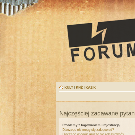
KULT
|
KNŻ
|
KAZIK
Najczęściej zadawane pytan
Problemy z logowaniem i rejestracją
Dlaczego nie mogę się zalogować?
Dlaczego w ogóle muszę się rejestrować?