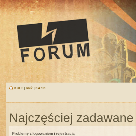
KULT
|
KNŻ
|
KAZIK
Najczęściej zadawane 
Problemy z logowaniem i rejestracją