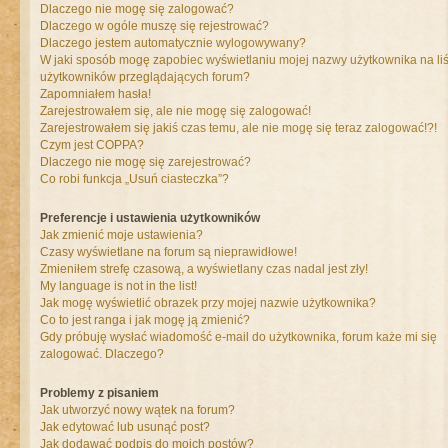
Dlaczego nie mogę się zalogować?
Dlaczego w ogóle muszę się rejestrować?
Dlaczego jestem automatycznie wylogowywany?
W jaki sposób mogę zapobiec wyświetlaniu mojej nazwy użytkownika na liś
użytkowników przeglądających forum?
Zapomniałem hasła!
Zarejestrowałem się, ale nie mogę się zalogować!
Zarejestrowałem się jakiś czas temu, ale nie mogę się teraz zalogować!?!
Czym jest COPPA?
Dlaczego nie mogę się zarejestrować?
Co robi funkcja „Usuń ciasteczka”?
Preferencje i ustawienia użytkowników
Jak zmienić moje ustawienia?
Czasy wyświetlane na forum są nieprawidłowe!
Zmieniłem strefę czasową, a wyświetlany czas nadal jest zły!
My language is not in the list!
Jak mogę wyświetlić obrazek przy mojej nazwie użytkownika?
Co to jest ranga i jak mogę ją zmienić?
Gdy próbuję wysłać wiadomość e-mail do użytkownika, forum każe mi się
zalogować. Dlaczego?
Problemy z pisaniem
Jak utworzyć nowy wątek na forum?
Jak edytować lub usunąć post?
Jak dodawać podpis do moich postów?