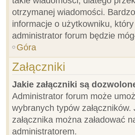
takie wiadomości, dlatego prze
otrzymanej wiadomości. Bardzo
informacje o użytkowniku, któ
administrator forum będzie móg
Góra
Załączniki
Jakie załączniki są dozwolo
Administrator forum może umoż
wybranych typów załączników. J
załącznika można załadować na 
administratorem.