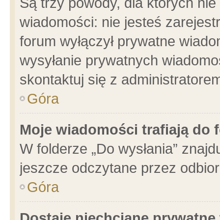
Są trzy powody, dla których n
wiadomości: nie jesteś zarejest
forum wyłączył prywatne wiadom
wysyłanie prywatnych wiadomości
skontaktuj się z administratore
Góra
Moje wiadomości trafiają do 
W folderze „Do wysłania” znajdu
jeszcze odczytane przez odbior
Góra
Dostaję niechciane prywatne