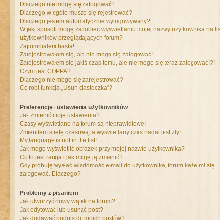
Dlaczego nie mogę się zalogować?
Dlaczego w ogóle muszę się rejestrować?
Dlaczego jestem automatycznie wylogowywany?
W jaki sposób mogę zapobiec wyświetlaniu mojej nazwy użytkownika na liś
użytkowników przeglądających forum?
Zapomniałem hasła!
Zarejestrowałem się, ale nie mogę się zalogować!
Zarejestrowałem się jakiś czas temu, ale nie mogę się teraz zalogować!?!
Czym jest COPPA?
Dlaczego nie mogę się zarejestrować?
Co robi funkcja „Usuń ciasteczka”?
Preferencje i ustawienia użytkowników
Jak zmienić moje ustawienia?
Czasy wyświetlane na forum są nieprawidłowe!
Zmieniłem strefę czasową, a wyświetlany czas nadal jest zły!
My language is not in the list!
Jak mogę wyświetlić obrazek przy mojej nazwie użytkownika?
Co to jest ranga i jak mogę ją zmienić?
Gdy próbuję wysłać wiadomość e-mail do użytkownika, forum każe mi się
zalogować. Dlaczego?
Problemy z pisaniem
Jak utworzyć nowy wątek na forum?
Jak edytować lub usunąć post?
Jak dodawać podpis do moich postów?