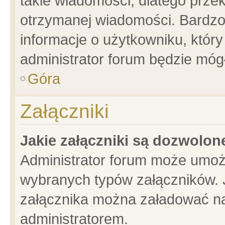
takie wiadomości, dlatego prze
otrzymanej wiadomości. Bardzo
informacje o użytkowniku, któ
administrator forum będzie móg
Góra
Załączniki
Jakie załączniki są dozwolo
Administrator forum może umoż
wybranych typów załączników. J
załącznika można załadować na 
administratorem.