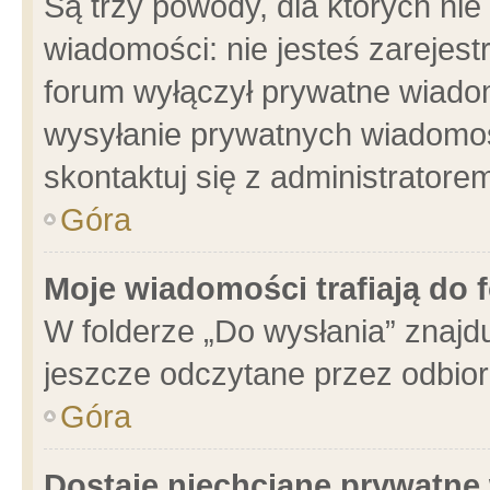
Są trzy powody, dla których n
wiadomości: nie jesteś zarejest
forum wyłączył prywatne wiadom
wysyłanie prywatnych wiadomości
skontaktuj się z administratore
Góra
Moje wiadomości trafiają do 
W folderze „Do wysłania” znajdu
jeszcze odczytane przez odbior
Góra
Dostaję niechciane prywatne