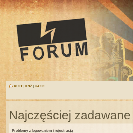
KULT
|
KNŻ
|
KAZIK
Najczęściej zadawane 
Problemy z logowaniem i rejestracją