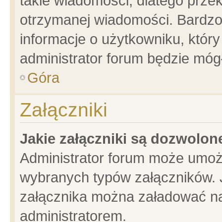
takie wiadomości, dlatego prze
otrzymanej wiadomości. Bardzo
informacje o użytkowniku, któ
administrator forum będzie móg
Góra
Załączniki
Jakie załączniki są dozwolo
Administrator forum może umoż
wybranych typów załączników. J
załącznika można załadować na 
administratorem.