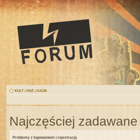
KULT
|
KNŻ
|
KAZIK
Najczęściej zadawane 
Problemy z logowaniem i rejestracją