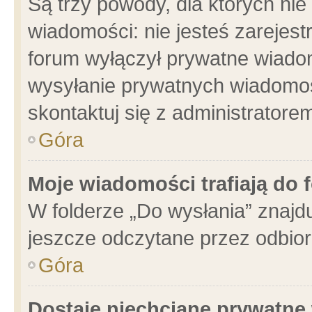
Są trzy powody, dla których n
wiadomości: nie jesteś zarejest
forum wyłączył prywatne wiadom
wysyłanie prywatnych wiadomości
skontaktuj się z administratore
Góra
Moje wiadomości trafiają do 
W folderze „Do wysłania” znajdu
jeszcze odczytane przez odbior
Góra
Dostaję niechciane prywatne