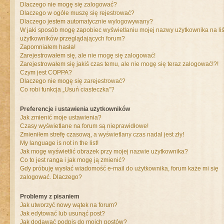
Dlaczego nie mogę się zalogować?
Dlaczego w ogóle muszę się rejestrować?
Dlaczego jestem automatycznie wylogowywany?
W jaki sposób mogę zapobiec wyświetlaniu mojej nazwy użytkownika na liś
użytkowników przeglądających forum?
Zapomniałem hasła!
Zarejestrowałem się, ale nie mogę się zalogować!
Zarejestrowałem się jakiś czas temu, ale nie mogę się teraz zalogować!?!
Czym jest COPPA?
Dlaczego nie mogę się zarejestrować?
Co robi funkcja „Usuń ciasteczka”?
Preferencje i ustawienia użytkowników
Jak zmienić moje ustawienia?
Czasy wyświetlane na forum są nieprawidłowe!
Zmieniłem strefę czasową, a wyświetlany czas nadal jest zły!
My language is not in the list!
Jak mogę wyświetlić obrazek przy mojej nazwie użytkownika?
Co to jest ranga i jak mogę ją zmienić?
Gdy próbuję wysłać wiadomość e-mail do użytkownika, forum każe mi się
zalogować. Dlaczego?
Problemy z pisaniem
Jak utworzyć nowy wątek na forum?
Jak edytować lub usunąć post?
Jak dodawać podpis do moich postów?