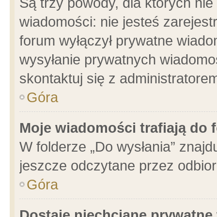
Są trzy powody, dla których n
wiadomości: nie jesteś zarejest
forum wyłączył prywatne wiadom
wysyłanie prywatnych wiadomości
skontaktuj się z administratore
Góra
Moje wiadomości trafiają do 
W folderze „Do wysłania” znajdu
jeszcze odczytane przez odbior
Góra
Dostaję niechciane prywatne