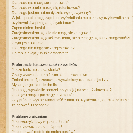
Dlaczego nie mogę się zalogować?
Dlaczego w ogóle muszę się rejestrować?
Dlaczego jestem automatycznie wylogowywany?
W jaki sposób mogę zapobiec wyświetlaniu mojej nazwy użytkownika na liś
użytkowników przeglądających forum?
Zapomniałem hasła!
Zarejestrowałem się, ale nie mogę się zalogować!
Zarejestrowałem się jakiś czas temu, ale nie mogę się teraz zalogować!?!
Czym jest COPPA?
Dlaczego nie mogę się zarejestrować?
Co robi funkcja „Usuń ciasteczka”?
Preferencje i ustawienia użytkowników
Jak zmienić moje ustawienia?
Czasy wyświetlane na forum są nieprawidłowe!
Zmieniłem strefę czasową, a wyświetlany czas nadal jest zły!
My language is not in the list!
Jak mogę wyświetlić obrazek przy mojej nazwie użytkownika?
Co to jest ranga i jak mogę ją zmienić?
Gdy próbuję wysłać wiadomość e-mail do użytkownika, forum każe mi się
zalogować. Dlaczego?
Problemy z pisaniem
Jak utworzyć nowy wątek na forum?
Jak edytować lub usunąć post?
Jak dodawać podpis do moich postów?