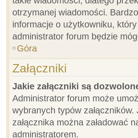
takie wiadomości, dlatego prze
otrzymanej wiadomości. Bardzo
informacje o użytkowniku, któ
administrator forum będzie móg
Góra
Załączniki
Jakie załączniki są dozwolo
Administrator forum może umoż
wybranych typów załączników. J
załącznika można załadować na 
administratorem.