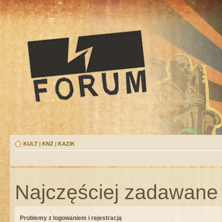
KULT
|
KNŻ
|
KAZIK
Najczęściej zadawane 
Problemy z logowaniem i rejestracją