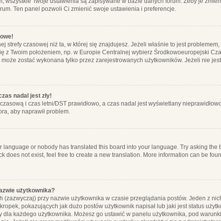
m, wszystkie Twoje ustawienia są zapisywane w bazie danych forum. Żeby je zmieni
orum. Ten panel pozwoli Ci zmienić swoje ustawienia i preferencje.
łowe!
j strefy czasowej niż ta, w której się znajdujesz. Jeżeli właśnie to jest probleme
się z Twoim położeniem, np. w Europie Centralnej wybierz Środkowoeuropejski C
, może zostać wykonana tylko przez zarejestrowanych użytkowników. Jeżeli nie jeste
zas nadal jest zły!
ę czasową i czas letni/DST prawidłowo, a czas nadal jest wyświetlany nieprawidłowo
ora, aby naprawił problem.
ur language or nobody has translated this board into your language. Try asking the bo
 does not exist, feel free to create a new translation. More information can be foun
nazwie użytkownika?
h (zazwyczaj) przy nazwie użytkownika w czasie przeglądania postów. Jeden z nic
ropek, pokazujących jak dużo postów użytkownik napisał lub jaki jest status użyt
alny dla każdego użytkownika. Możesz go ustawić w panelu użytkownika, pod warunki