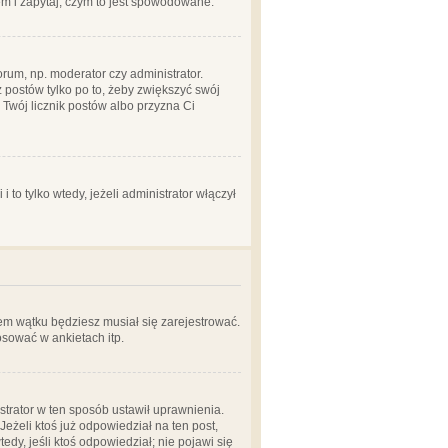
em i zapytaj, czym to jest spowodowane.
rum, np. moderator czy administrator.
 postów tylko po to, żeby zwiększyć swój
y Twój licznik postów albo przyzna Ci
o tylko wtedy, jeżeli administrator włączył
em wątku będziesz musiał się zarejestrować.
sować w ankietach itp.
istrator w ten sposób ustawił uprawnienia.
eżeli ktoś już odpowiedział na ten post,
tedy, jeśli ktoś odpowiedział; nie pojawi się