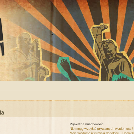
ia
Prywatne wiadomości
Nie mogę wysyłać prywatnych wiadomości!
Moje wiadomości trafiają do folderu „Do wys