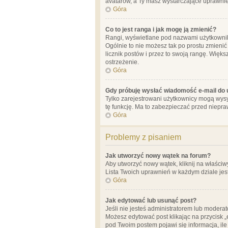
avatarów, a Ty masz wystarczające uprawnien
Góra
Co to jest ranga i jak mogę ją zmienić?
Rangi, wyświetlane pod nazwami użytkowników
Ogólnie to nie możesz tak po prostu zmienić
licznik postów i przez to swoją rangę. Więks
ostrzeżenie.
Góra
Gdy próbuję wysłać wiadomość e-mail do 
Tylko zarejestrowani użytkownicy mogą wysył
tę funkcję. Ma to zabezpieczać przed niep
Góra
Problemy z pisaniem
Jak utworzyć nowy wątek na forum?
Aby utworzyć nowy wątek, kliknij na właściw
Lista Twoich uprawnień w każdym dziale jes
Góra
Jak edytować lub usunąć post?
Jeśli nie jesteś administratorem lub moderat
Możesz edytować post klikając na przycisk „
pod Twoim postem pojawi się informacja, ile ra