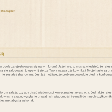
zenia wątku?
cją
ogóle zarejestrowałeś się na tym forum? Jeżeli nie, to musisz wiedzieć, że rejestr
esz się zalogować, to upewnij się, że Twoja nazwa użytkownika i Twoje hasło są praw
e nie zostałeś zbanowany. Jest też możliwe, że problem powoduje błędna konfigura
a forum zależy, czy aby pisać wiadomości konieczna jest rejestracja. Jednakże reje
jak własny avatar, wysyłanie prywatnych wiadomości i e-maili do innych użytkownik
zalecane, abyś ją wykonał.