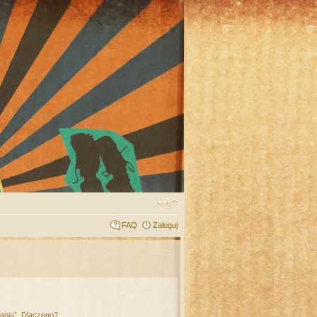
FAQ
Zaloguj
łania”. Dlaczego?