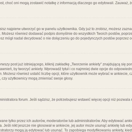
post, choć oni mogą zostawić notatkę z informacją dlaczego go edytowali. Zauważ,
isz najpierw utworzyć go w panelu użytkownika. Gdy już to zrobisz, możesz zazn
go. Możesz również dodawać podpis domyślnie do wszystkich Twoich postów, popr
ziesz mógł nadal decydować o nie dołączeniu go do pojedynczych postów poprzez
wszy post już istniejącego, kliknij zakładkę „Tworzenie ankiety” znajdującą się pon
rawnień, by tworzyć ankiety. Wprowadź tytuł i co najmniej dwie opcje do odpowiedn
ym. Możesz również ustalić liczbę opcji, które użytkownik może wybrać w ankiecie, 
, czy użytkownicy mogą zmieniać swoje głosy.
ministratora forum. Jeśli sądzisz, że potrzebujesz wstawić więcej opcji niż pozwala n
ane tylko przez ich autorów, moderatorów lub administratorów. Aby edytować ankie
. Jeśli nikt jeszcze nie głosował w ankiecie, jej autor może usunąć ankietę lub edy
stratorzy mogą ją edytować lub usunąć. To zapobiega modyfikowaniu ankiety, kiedy 