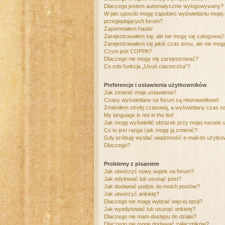
Dlaczego jestem automatycznie wylogowywany?
W jaki sposób mogę zapobiec wyświetlaniu mojej
przeglądających forum?
Zapomniałem hasła!
Zarejestrowałem się, ale nie mogę się zalogować!
Zarejestrowałem się jakiś czas temu, ale nie mog
Czym jest COPPA?
Dlaczego nie mogę się zarejestrować?
Co robi funkcja „Usuń ciasteczka”?
Preferencje i ustawienia użytkowników
Jak zmienić moje ustawienia?
Czasy wyświetlane na forum są nieprawidłowe!
Zmieniłem strefę czasową, a wyświetlany czas nad
My language is not in the list!
Jak mogę wyświetlić obrazek przy mojej nazwie 
Co to jest ranga i jak mogę ją zmienić?
Gdy próbuję wysłać wiadomość e-mail do użytkow
Dlaczego?
Problemy z pisaniem
Jak utworzyć nowy wątek na forum?
Jak edytować lub usunąć post?
Jak dodawać podpis do moich postów?
Jak utworzyć ankietę?
Dlaczego nie mogę wybrać więcej opcji?
Jak wyedytować lub usunąć ankietę?
Dlaczego nie mam dostępu do działu?
Dlaczego nie mogę dodawać załączników?