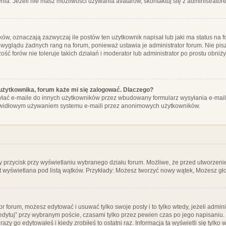
ia. Jeżeli nie masz możliwości używania avatarów, skontaktuj się z administrator
, oznaczają zazwyczaj ile postów ten użytkownik napisał lub jaki ma status na fo
 wyglądu żadnych rang na forum, ponieważ ustawia je administrator forum. Nie pisz
zość forów nie toleruje takich działań i moderator lub administrator po prostu obniż
użytkownika, forum każe mi się zalogować. Dlaczego?
ać e-maile do innych użytkowników przez wbudowany formularz wysyłania e-maili i t
rawidłowym używaniem systemu e-maili przez anonimowych użytkowników.
y przycisk przy wyświetlaniu wybranego działu forum. Możliwe, że przed utworzeni
t wyświetlana pod listą wątków. Przykłady: Możesz tworzyć nowy wątek, Możesz gło
or forum, możesz edytować i usuwać tylko swoje posty i to tylko wtedy, jeżeli admin
edytuj” przy wybranym poście, czasami tylko przez pewien czas po jego napisaniu. J
zy go edytowałeś i kiedy zrobiłeś to ostatni raz. Informacja ta wyświetli się tylko w