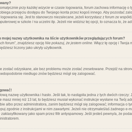
ywany?
omatycznie przy każdej wizycie
w czasie logowania, forum zachowa informację o ty
pobiega przejęciu dostępu do Twojego konta przez kogoś innego. Aby pozostać za
logowania się. Jest to stanowczo niezalecane, jeżeli korzystasz z forum ze współ
uterowej w szkole / na uczelni itp. Jeżeli nie widzisz tej opcji, to oznacza to, że a
u mojej nazwy użytkownika na liście użytkowników przeglądających forum?
ch forum”, znajdziesz opcję
Nie pokazuj, że jestem online
. Włącz tę opcję i Twoja
ędziesz liczony jako ukryty użytkownik.
e zostać odzyskane, ale bez problemu może zostać zresetowane. Przejdź na stronę 
prawdopodobnie niedługo znów będziesz mógł się zalogować.
ogować!
ową nazwę użytkownika i hasło. Jeśli tak, to nastąpiła jedna z tych dwóch rzeczy: 
że masz mniej niż 13 lat, to będziesz musiał wykonać instrukcje wysłane na Twój ad
ie albo przez administratora, zanim będziesz mógł się zalogować; informacja o tym
tępuj zgodnie z instrukcjami w nim zawartymi. Jeżeli nie otrzymałeś/aś żadnego e
 zaklasyfikowany jako spam przez filtr antyspamowy. Jeśli jesteś pewny/a, że poda
nistratorem.