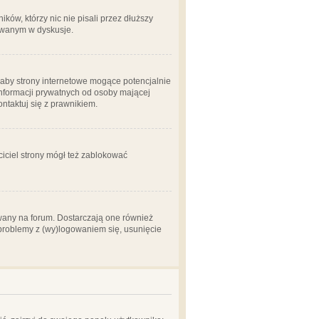
ów, którzy nic nie pisali przez dłuższy
żowanym w dyskusje.
aby strony internetowe mogące potencjalnie
informacji prywatnych od osoby mającej
ontaktuj się z prawnikiem.
ciciel strony mógł też zablokować
wany na forum. Dostarczają one również
z problemy z (wy)logowaniem się, usunięcie