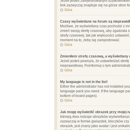
Jeżeli jesteś zarejestrowanym użytkownikie
link zazwyczaj znajduje się na górze stron f
Góra
Czasy wyświetlane na forum są nieprawid
Możliwe, że wyświetlany czas pochodzi z inne
zmień swoją strefę czasową, aby zgadzała 
strefy czasowej, tak jak większości ustawień
moment na to, żeby się zarejestrować.
Góra
Zmieniłem strefę czasową, a wyświetlany c
Jeżeli jesteś pewny/a, że ustawiłeś/aś stref
nieprawidłowy. Poinformuj o tym administrat
Góra
My language is not in the list!
Either the administrator has not installed yo
language pack you need. If the language pack
bottom of board pages).
Góra
Jak mogę wyświetlić obrazek przy mojej 
Istnieją dwa rodzaje obrazków wyświetlanyc
zazwyczaj w formie gwiazdek, bloczków czy k
obrazek, jest znany jako avatar i jest unik