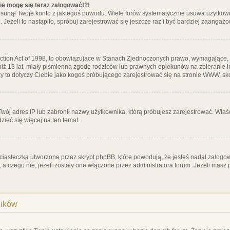
nie mogę się teraz zalogować!?!
sunął Twoje konto z jakiegoś powodu. Wiele forów systematycznie usuwa użytkownik
 Jeżeli to nastąpiło, spróbuj zarejestrować się jeszcze raz i być bardziej zaanga
ction Act of 1998, to obowiązujące w Stanach Zjednoczonych prawo, wymagające, 
 niż 13 lat, miały piśmienną zgodę rodziców lub prawnych opiekunów na zbieranie 
 czy to dotyczy Ciebie jako kogoś próbującego zarejestrować się na stronie WWW, sk
 Twój adres IP lub zabronił nazwy użytkownika, którą próbujesz zarejestrować. Właś
dzieć się więcej na ten temat.
ciasteczka utworzone przez skrypt phpBB, które powodują, że jesteś nadal zalogo
ś, a czego nie, jeżeli zostały one włączone przez administratora forum. Jeżeli mas
ników