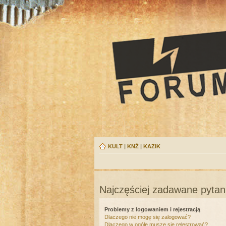
KULT
|
KNŻ
|
KAZIK
Najczęściej zadawane pytan
Problemy z logowaniem i rejestracją
Dlaczego nie mogę się zalogować?
Dlaczego w ogóle muszę się rejestrować?