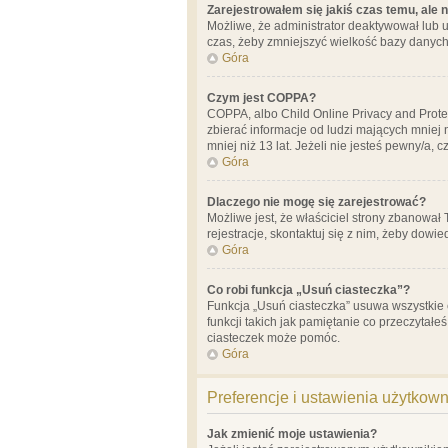
Zarejestrowałem się jakiś czas temu, ale 
Możliwe, że administrator deaktywował lub u
czas, żeby zmniejszyć wielkość bazy danych.
Góra
Czym jest COPPA?
COPPA, albo Child Online Privacy and Prote
zbierać informacje od ludzi mających mniej
mniej niż 13 lat. Jeżeli nie jesteś pewny/a,
Góra
Dlaczego nie mogę się zarejestrować?
Możliwe jest, że właściciel strony zbanował
rejestracje, skontaktuj się z nim, żeby dowie
Góra
Co robi funkcja „Usuń ciasteczka”?
Funkcja „Usuń ciasteczka” usuwa wszystkie 
funkcji takich jak pamiętanie co przeczytałe
ciasteczek może pomóc.
Góra
Preferencje i ustawienia użytkow
Jak zmienić moje ustawienia?