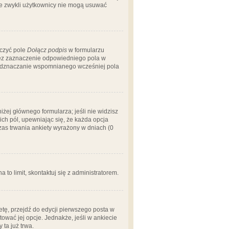
 że zwykli użytkownicy nie mogą usuwać
aczyć pole
Dołącz podpis
w formularzu
zez zaznaczenie odpowiedniego pola w
 odznaczanie wspomnianego wcześniej pola
iżej głównego formularza; jeśli nie widzisz
ich pól, upewniając się, że każda opcja
czas trwania ankiety wyrażony w dniach (0
a to limit, skontaktuj się z administratorem.
tę, przejdź do edycji pierwszego posta w
tować jej opcje. Jednakże, jeśli w ankiecie
ta już trwa.