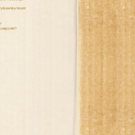
żytkownika forum!
m?
załączniki?