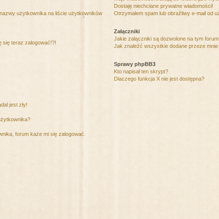
Dostaję niechciane prywatne wiadomości!
 nazwy użytkownika na liście użytkowników
Otrzymałem spam lub obraźliwy e-mail od u
Załączniki
Jakie załączniki są dozwolone na tym foru
ę się teraz zalogować!?!
Jak znaleźć wszystkie dodane przeze mnie 
Sprawy phpBB3
Kto napisał ten skrypt?
Dlaczego funkcja X nie jest dostępna?
al jest zły!
użytkownika?
nika, forum każe mi się zalogować.