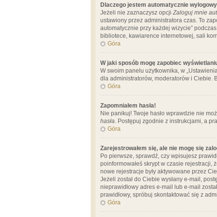
Dlaczego jestem automatycznie wylogow
Jeżeli nie zaznaczysz opcji
Zaloguj mnie aut
ustawiony przez administratora czas. To za
automatycznie przy każdej wizycie” podczas 
bibliotece, kawiarence internetowej, sali komp
Góra
W jaki sposób mogę zapobiec wyświetlani
W swoim panelu użytkownika, w „Ustawienia
dla administratorów, moderatorów i Ciebie. B
Góra
Zapomniałem hasła!
Nie panikuj! Twoje hasło wprawdzie nie moż
hasła
. Postępuj zgodnie z instrukcjami, a 
Góra
Zarejestrowałem się, ale nie mogę się zal
Po pierwsze, sprawdź, czy wpisujesz prawidł
poinformowałeś skrypt w czasie rejestracji, 
nowe rejestracje były aktywowane przez Cieb
Jeżeli został do Ciebie wysłany e-mail, pos
nieprawidłowy adres e-mail lub e-mail został
prawidłowy, spróbuj skontaktować się z admi
Góra