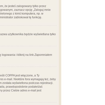
m, że jesteś zalogowany tylko przez
logowanym, zaznacz opcję „Zaloguj mnie
dzielonego z kimś komputera, np. w
dministrator zablokował tę funkcję.
 nazwa użytkownika będzie wyświetlana tylko
logowania i kliknij na link
Zapomniałem
Jeśli COPPA jest włączone, a Ty
res e-mail. Niektóre fora wymagają też, żeby
 została wyświetlona podczas rejestracji.
-maila, prawdopodobnie podałeś/aś
ny przez Ciebie adres e-mail jest