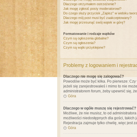
Dlaczego otrzymałem ostrzeżenie?
Jak mogę zgłosić posty moderatorowi?
Do czego służy przycisk „Zapisz” w widoku twor
Dlaczego mój post musi być zaakceptowany?
Jak mogę przesunąć swój wątek w górę?
Formatowanie i rodzaje wątków
Czym są ogłoszenia globalne?
Czym są ogłoszenia?
Czym są wątki przyklejone?
Problemy z logowaniem i rejestra
Dlaczego nie mogę się zalogować?
Powodów może być kilka. Po pierwsze: Czy w 
jeżeli się zarejestrowałeś i mimo to nie moż
administratorem forum, żeby upewnić się, ż
Góra
Dlaczego w ogóle muszę się rejestrować?
Możliwe, że nie musisz, to od administrator
możliwości niedostępnych dla gości, takich 
Rejestracja zajmuje tylko chwilę, więc jest 
Góra