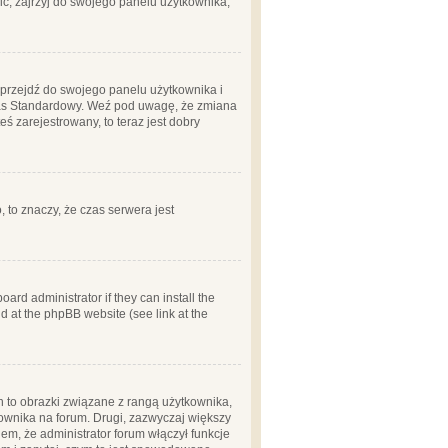
ć, zajrzyj do swojego panelu użytkownika;
m, przejdź do swojego panelu użytkownika i
zas Standardowy. Weź pod uwagę, że zmiana
ś zarejestrowany, to teraz jest dobry
, to znaczy, że czas serwera jest
ard administrator if they can install the
d at the phpBB website (see link at the
h to obrazki związane z rangą użytkownika,
kownika na forum. Drugi, zazwyczaj większy
em, że administrator forum włączył funkcje