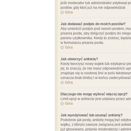
jeśli moderator lub administrator edytował 
postów, gdy ktoś już na nie odpowiedział.
Góra
Jak dodawać podpis do moich postów?
Aby umieścić podpis pod swoim postem, mus
pisania posta, aby dołączyć podpis do nie
panelu użytkownika. Kiedy to zrobisz, będ
w formularzu pisania posta.
Góra
Jak utworzyć ankietę?
Kiedy tworzysz nowy wątek lub edytujesz pier
jej, to znaczy, że nie masz odpowiednich up
znajduje się w osobnej linii w polu tekstow
oznacza brak limitu) i w końcu zadecydować
Góra
Dlaczego nie mogę wybrać więcej opcji?
Limit opcji w ankiecie jest ustalany przez ad
Góra
Jak wyedytować lub usunąć ankietę?
Podobnie jak posty, ankiety mogą być edytow
wątku, z którym zawsze związana jest ankieta
już głosowano, jedynie moderatorzy i admini