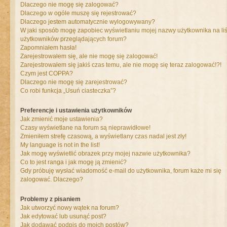
Dlaczego nie mogę się zalogować?
Dlaczego w ogóle muszę się rejestrować?
Dlaczego jestem automatycznie wylogowywany?
W jaki sposób mogę zapobiec wyświetlaniu mojej nazwy użytkownika na liś
użytkowników przeglądających forum?
Zapomniałem hasła!
Zarejestrowałem się, ale nie mogę się zalogować!
Zarejestrowałem się jakiś czas temu, ale nie mogę się teraz zalogować!?!
Czym jest COPPA?
Dlaczego nie mogę się zarejestrować?
Co robi funkcja „Usuń ciasteczka”?
Preferencje i ustawienia użytkowników
Jak zmienić moje ustawienia?
Czasy wyświetlane na forum są nieprawidłowe!
Zmieniłem strefę czasową, a wyświetlany czas nadal jest zły!
My language is not in the list!
Jak mogę wyświetlić obrazek przy mojej nazwie użytkownika?
Co to jest ranga i jak mogę ją zmienić?
Gdy próbuję wysłać wiadomość e-mail do użytkownika, forum każe mi się
zalogować. Dlaczego?
Problemy z pisaniem
Jak utworzyć nowy wątek na forum?
Jak edytować lub usunąć post?
Jak dodawać podpis do moich postów?