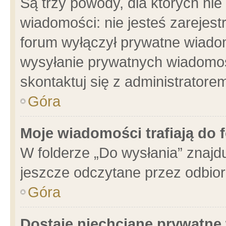
Są trzy powody, dla których n
wiadomości: nie jesteś zarejest
forum wyłączył prywatne wiadom
wysyłanie prywatnych wiadomości
skontaktuj się z administratore
Góra
Moje wiadomości trafiają do 
W folderze „Do wysłania” znajdu
jeszcze odczytane przez odbior
Góra
Dostaję niechciane prywatne