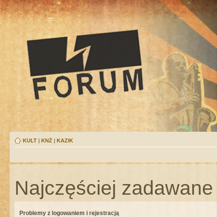
KULT
|
KNŻ
|
KAZIK
Najczęściej zadawane 
Problemy z logowaniem i rejestracją