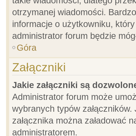
takie wiadomości, dlatego prze
otrzymanej wiadomości. Bardzo
informacje o użytkowniku, któ
administrator forum będzie móg
Góra
Załączniki
Jakie załączniki są dozwolo
Administrator forum może umoż
wybranych typów załączników. J
załącznika można załadować na 
administratorem.