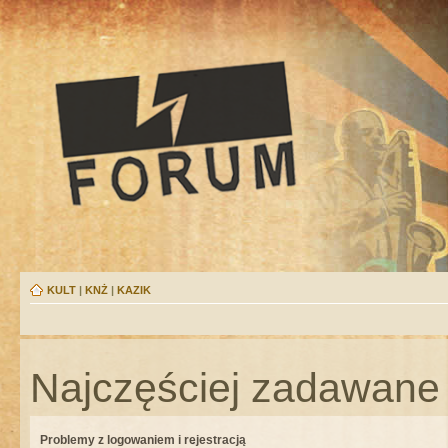
KULT
|
KNŻ
|
KAZIK
Najczęściej zadawane 
Problemy z logowaniem i rejestracją