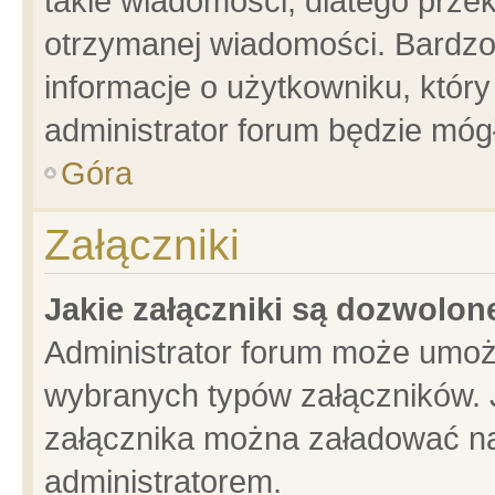
takie wiadomości, dlatego prze
otrzymanej wiadomości. Bardzo
informacje o użytkowniku, któ
administrator forum będzie móg
Góra
Załączniki
Jakie załączniki są dozwolo
Administrator forum może umoż
wybranych typów załączników. J
załącznika można załadować na 
administratorem.