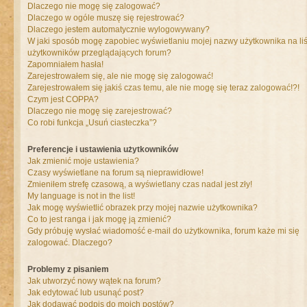
Dlaczego nie mogę się zalogować?
Dlaczego w ogóle muszę się rejestrować?
Dlaczego jestem automatycznie wylogowywany?
W jaki sposób mogę zapobiec wyświetlaniu mojej nazwy użytkownika na liś
użytkowników przeglądających forum?
Zapomniałem hasła!
Zarejestrowałem się, ale nie mogę się zalogować!
Zarejestrowałem się jakiś czas temu, ale nie mogę się teraz zalogować!?!
Czym jest COPPA?
Dlaczego nie mogę się zarejestrować?
Co robi funkcja „Usuń ciasteczka”?
Preferencje i ustawienia użytkowników
Jak zmienić moje ustawienia?
Czasy wyświetlane na forum są nieprawidłowe!
Zmieniłem strefę czasową, a wyświetlany czas nadal jest zły!
My language is not in the list!
Jak mogę wyświetlić obrazek przy mojej nazwie użytkownika?
Co to jest ranga i jak mogę ją zmienić?
Gdy próbuję wysłać wiadomość e-mail do użytkownika, forum każe mi się
zalogować. Dlaczego?
Problemy z pisaniem
Jak utworzyć nowy wątek na forum?
Jak edytować lub usunąć post?
Jak dodawać podpis do moich postów?