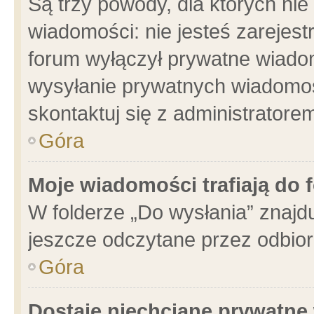
Są trzy powody, dla których n
wiadomości: nie jesteś zarejest
forum wyłączył prywatne wiadom
wysyłanie prywatnych wiadomości
skontaktuj się z administratore
Góra
Moje wiadomości trafiają do 
W folderze „Do wysłania” znajdu
jeszcze odczytane przez odbior
Góra
Dostaję niechciane prywatne