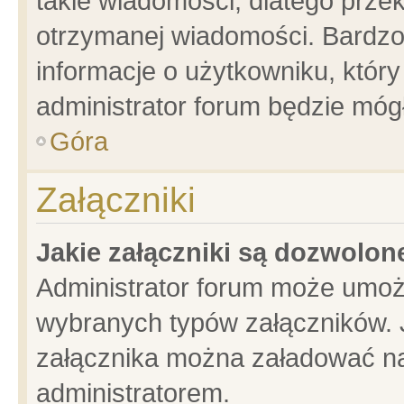
takie wiadomości, dlatego prze
otrzymanej wiadomości. Bardzo
informacje o użytkowniku, któ
administrator forum będzie móg
Góra
Załączniki
Jakie załączniki są dozwolo
Administrator forum może umoż
wybranych typów załączników. J
załącznika można załadować na 
administratorem.