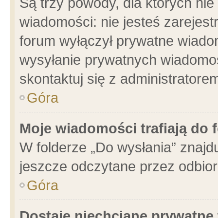
Są trzy powody, dla których n
wiadomości: nie jesteś zarejest
forum wyłączył prywatne wiadom
wysyłanie prywatnych wiadomości
skontaktuj się z administratore
Góra
Moje wiadomości trafiają do 
W folderze „Do wysłania” znajdu
jeszcze odczytane przez odbior
Góra
Dostaję niechciane prywatne