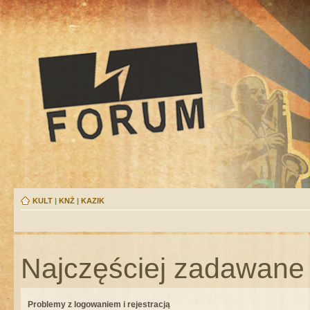
KULT
|
KNŻ
|
KAZIK
Najczęściej zadawane 
Problemy z logowaniem i rejestracją