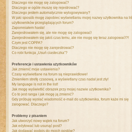
Dlaczego nie mogę się zalogować?
Dlaczego w ogóle muszę się rejestrować?
Dlaczego jestem automatycznie wylogowywany?
W jaki sposób mogę zapobiec wyświetlaniu mojej nazwy użytkownika na liś
użytkowników przeglądających forum?
Zapomniałem hasła!
Zarejestrowałem się, ale nie mogę się zalogować!
Zarejestrowałem się jakiś czas temu, ale nie mogę się teraz zalogować!?!
Czym jest COPPA?
Dlaczego nie mogę się zarejestrować?
Co robi funkcja „Usuń ciasteczka”?
Preferencje i ustawienia użytkowników
Jak zmienić moje ustawienia?
Czasy wyświetlane na forum są nieprawidłowe!
Zmieniłem strefę czasową, a wyświetlany czas nadal jest zły!
My language is not in the list!
Jak mogę wyświetlić obrazek przy mojej nazwie użytkownika?
Co to jest ranga i jak mogę ją zmienić?
Gdy próbuję wysłać wiadomość e-mail do użytkownika, forum każe mi się
zalogować. Dlaczego?
Problemy z pisaniem
Jak utworzyć nowy wątek na forum?
Jak edytować lub usunąć post?
Jak dodawać podpis do moich postów?