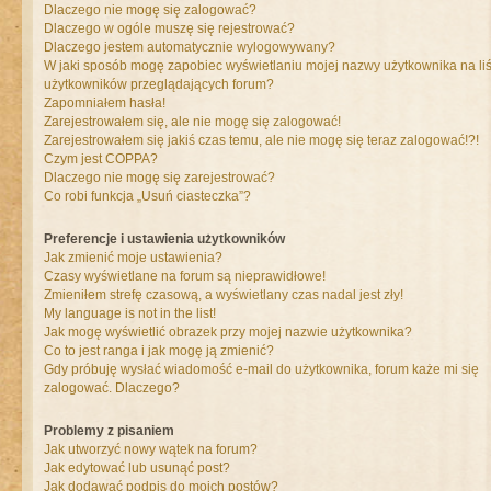
Dlaczego nie mogę się zalogować?
Dlaczego w ogóle muszę się rejestrować?
Dlaczego jestem automatycznie wylogowywany?
W jaki sposób mogę zapobiec wyświetlaniu mojej nazwy użytkownika na liś
użytkowników przeglądających forum?
Zapomniałem hasła!
Zarejestrowałem się, ale nie mogę się zalogować!
Zarejestrowałem się jakiś czas temu, ale nie mogę się teraz zalogować!?!
Czym jest COPPA?
Dlaczego nie mogę się zarejestrować?
Co robi funkcja „Usuń ciasteczka”?
Preferencje i ustawienia użytkowników
Jak zmienić moje ustawienia?
Czasy wyświetlane na forum są nieprawidłowe!
Zmieniłem strefę czasową, a wyświetlany czas nadal jest zły!
My language is not in the list!
Jak mogę wyświetlić obrazek przy mojej nazwie użytkownika?
Co to jest ranga i jak mogę ją zmienić?
Gdy próbuję wysłać wiadomość e-mail do użytkownika, forum każe mi się
zalogować. Dlaczego?
Problemy z pisaniem
Jak utworzyć nowy wątek na forum?
Jak edytować lub usunąć post?
Jak dodawać podpis do moich postów?