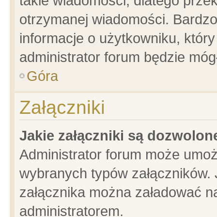
takie wiadomości, dlatego prze
otrzymanej wiadomości. Bardzo
informacje o użytkowniku, któ
administrator forum będzie móg
Góra
Załączniki
Jakie załączniki są dozwolo
Administrator forum może umoż
wybranych typów załączników. J
załącznika można załadować na 
administratorem.