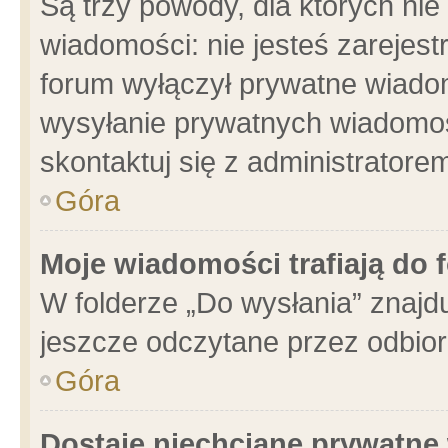
Są trzy powody, dla których n
wiadomości: nie jesteś zarejest
forum wyłączył prywatne wiadom
wysyłanie prywatnych wiadomości
skontaktuj się z administratore
Góra
Moje wiadomości trafiają do 
W folderze „Do wysłania” znajdu
jeszcze odczytane przez odbior
Góra
Dostaję niechciane prywatne