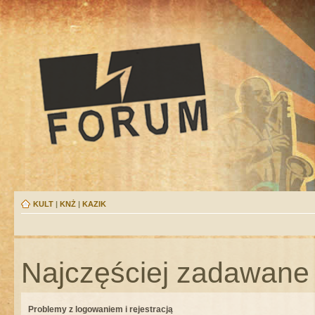
KULT
|
KNŻ
|
KAZIK
Najczęściej zadawane 
Problemy z logowaniem i rejestracją