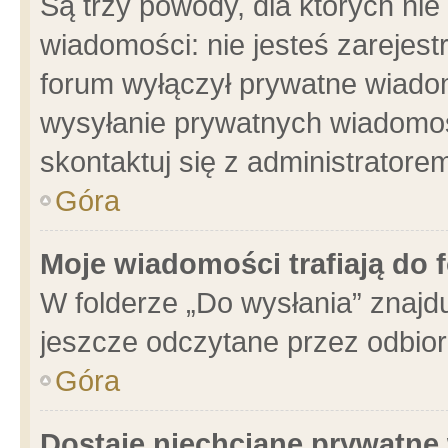
Są trzy powody, dla których n
wiadomości: nie jesteś zarejest
forum wyłączył prywatne wiadom
wysyłanie prywatnych wiadomości
skontaktuj się z administratore
Góra
Moje wiadomości trafiają do 
W folderze „Do wysłania” znajdu
jeszcze odczytane przez odbior
Góra
Dostaję niechciane prywatne