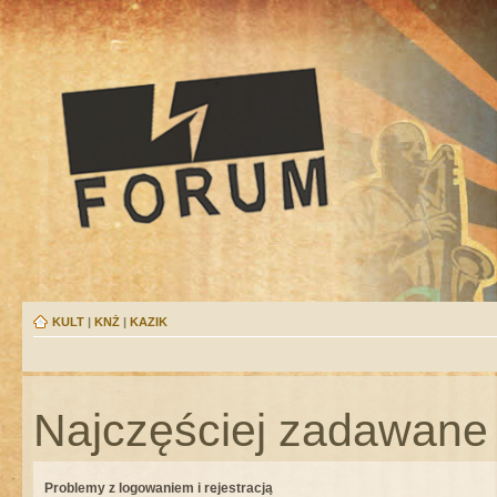
KULT
|
KNŻ
|
KAZIK
Najczęściej zadawane 
Problemy z logowaniem i rejestracją