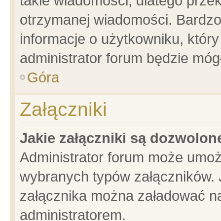
takie wiadomości, dlatego prze
otrzymanej wiadomości. Bardzo
informacje o użytkowniku, któ
administrator forum będzie móg
Góra
Załączniki
Jakie załączniki są dozwolo
Administrator forum może umoż
wybranych typów załączników. J
załącznika można załadować na 
administratorem.