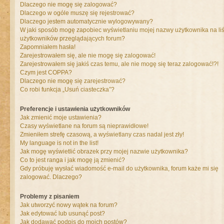
Dlaczego nie mogę się zalogować?
Dlaczego w ogóle muszę się rejestrować?
Dlaczego jestem automatycznie wylogowywany?
W jaki sposób mogę zapobiec wyświetlaniu mojej nazwy użytkownika na liś
użytkowników przeglądających forum?
Zapomniałem hasła!
Zarejestrowałem się, ale nie mogę się zalogować!
Zarejestrowałem się jakiś czas temu, ale nie mogę się teraz zalogować!?!
Czym jest COPPA?
Dlaczego nie mogę się zarejestrować?
Co robi funkcja „Usuń ciasteczka”?
Preferencje i ustawienia użytkowników
Jak zmienić moje ustawienia?
Czasy wyświetlane na forum są nieprawidłowe!
Zmieniłem strefę czasową, a wyświetlany czas nadal jest zły!
My language is not in the list!
Jak mogę wyświetlić obrazek przy mojej nazwie użytkownika?
Co to jest ranga i jak mogę ją zmienić?
Gdy próbuję wysłać wiadomość e-mail do użytkownika, forum każe mi się
zalogować. Dlaczego?
Problemy z pisaniem
Jak utworzyć nowy wątek na forum?
Jak edytować lub usunąć post?
Jak dodawać podpis do moich postów?