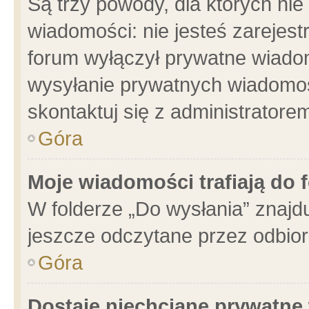
Są trzy powody, dla których n
wiadomości: nie jesteś zarejest
forum wyłączył prywatne wiadom
wysyłanie prywatnych wiadomości
skontaktuj się z administratore
Góra
Moje wiadomości trafiają do 
W folderze „Do wysłania” znajdu
jeszcze odczytane przez odbior
Góra
Dostaję niechciane prywatne