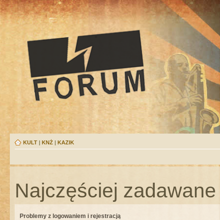
KULT
|
KNŻ
|
KAZIK
Najczęściej zadawane 
Problemy z logowaniem i rejestracją