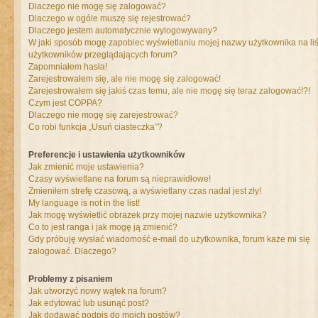
Dlaczego nie mogę się zalogować?
Dlaczego w ogóle muszę się rejestrować?
Dlaczego jestem automatycznie wylogowywany?
W jaki sposób mogę zapobiec wyświetlaniu mojej nazwy użytkownika na liś
użytkowników przeglądających forum?
Zapomniałem hasła!
Zarejestrowałem się, ale nie mogę się zalogować!
Zarejestrowałem się jakiś czas temu, ale nie mogę się teraz zalogować!?!
Czym jest COPPA?
Dlaczego nie mogę się zarejestrować?
Co robi funkcja „Usuń ciasteczka”?
Preferencje i ustawienia użytkowników
Jak zmienić moje ustawienia?
Czasy wyświetlane na forum są nieprawidłowe!
Zmieniłem strefę czasową, a wyświetlany czas nadal jest zły!
My language is not in the list!
Jak mogę wyświetlić obrazek przy mojej nazwie użytkownika?
Co to jest ranga i jak mogę ją zmienić?
Gdy próbuję wysłać wiadomość e-mail do użytkownika, forum każe mi się
zalogować. Dlaczego?
Problemy z pisaniem
Jak utworzyć nowy wątek na forum?
Jak edytować lub usunąć post?
Jak dodawać podpis do moich postów?