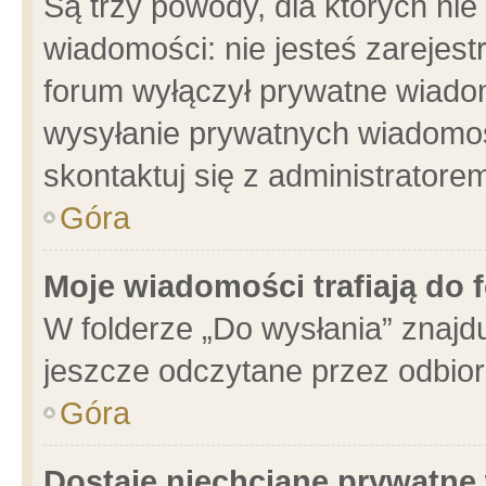
Są trzy powody, dla których n
wiadomości: nie jesteś zarejest
forum wyłączył prywatne wiadom
wysyłanie prywatnych wiadomości
skontaktuj się z administratore
Góra
Moje wiadomości trafiają do 
W folderze „Do wysłania” znajdu
jeszcze odczytane przez odbior
Góra
Dostaję niechciane prywatne