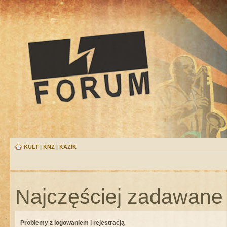
KULT
|
KNŻ
|
KAZIK
Najczęściej zadawane 
Problemy z logowaniem i rejestracją