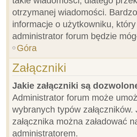
takie wiadomości, dlatego prze
otrzymanej wiadomości. Bardzo
informacje o użytkowniku, któ
administrator forum będzie móg
Góra
Załączniki
Jakie załączniki są dozwolo
Administrator forum może umoż
wybranych typów załączników. J
załącznika można załadować na 
administratorem.