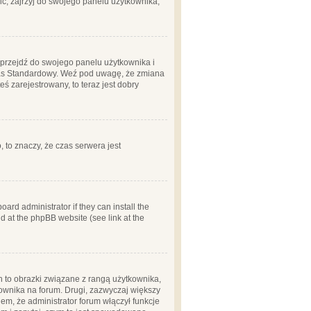
ć, zajrzyj do swojego panelu użytkownika;
m, przejdź do swojego panelu użytkownika i
zas Standardowy. Weź pod uwagę, że zmiana
ś zarejestrowany, to teraz jest dobry
, to znaczy, że czas serwera jest
ard administrator if they can install the
d at the phpBB website (see link at the
h to obrazki związane z rangą użytkownika,
kownika na forum. Drugi, zazwyczaj większy
em, że administrator forum włączył funkcje