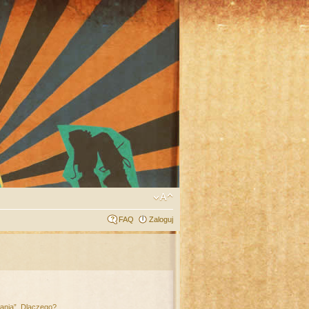
FAQ
Zaloguj
łania”. Dlaczego?