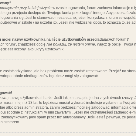
ywany?
omatycznie przy każdej wizycie
w czasie logowania, forum zachowa informację o ty
pobiega przejęciu dostępu do Twojego konta przez kogoś innego. Aby pozostać za
logowania się. Jest to stanowczo niezalecane, jeżeli korzystasz z forum ze współ
uterowej w szkole / na uczelni itp. Jeżeli nie widzisz tej opcji, to oznacza to, że a
u mojej nazwy użytkownika na liście użytkowników przeglądających forum?
ch forum”, znajdziesz opcję
Nie pokazuj, że jestem online
. Włącz tę opcję i Twoja
ędziesz liczony jako ukryty użytkownik.
e zostać odzyskane, ale bez problemu może zostać zresetowane. Przejdź na stronę 
prawdopodobnie niedługo znów będziesz mógł się zalogować.
ogować!
ową nazwę użytkownika i hasło. Jeśli tak, to nastąpiła jedna z tych dwóch rzeczy: 
że masz mniej niż 13 lat, to będziesz musiał wykonać instrukcje wysłane na Twój ad
ie albo przez administratora, zanim będziesz mógł się zalogować; informacja o tym
tępuj zgodnie z instrukcjami w nim zawartymi. Jeżeli nie otrzymałeś/aś żadnego e
 zaklasyfikowany jako spam przez filtr antyspamowy. Jeśli jesteś pewny/a, że poda
nistratorem.