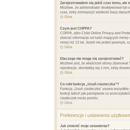
Zarejestrowałem się jakiś czas temu, ale 
Możliwe, że administrator deaktywował lub u
czas, żeby zmniejszyć wielkość bazy danych.
Góra
Czym jest COPPA?
COPPA, albo Child Online Privacy and Prote
zbierać informacje od ludzi mających mniej
mniej niż 13 lat. Jeżeli nie jesteś pewny/a,
Góra
Dlaczego nie mogę się zarejestrować?
Możliwe jest, że właściciel strony zbanował
rejestracje, skontaktuj się z nim, żeby dowie
Góra
Co robi funkcja „Usuń ciasteczka”?
Funkcja „Usuń ciasteczka” usuwa wszystkie 
funkcji takich jak pamiętanie co przeczytałe
ciasteczek może pomóc.
Góra
Preferencje i ustawienia użytkow
Jak zmienić moje ustawienia?