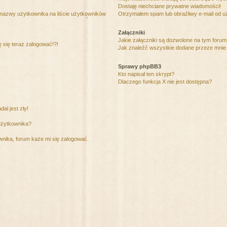
Dostaję niechciane prywatne wiadomości!
 nazwy użytkownika na liście użytkowników
Otrzymałem spam lub obraźliwy e-mail od u
Załączniki
Jakie załączniki są dozwolone na tym foru
ę się teraz zalogować!?!
Jak znaleźć wszystkie dodane przeze mnie 
Sprawy phpBB3
Kto napisał ten skrypt?
Dlaczego funkcja X nie jest dostępna?
al jest zły!
użytkownika?
nika, forum każe mi się zalogować.