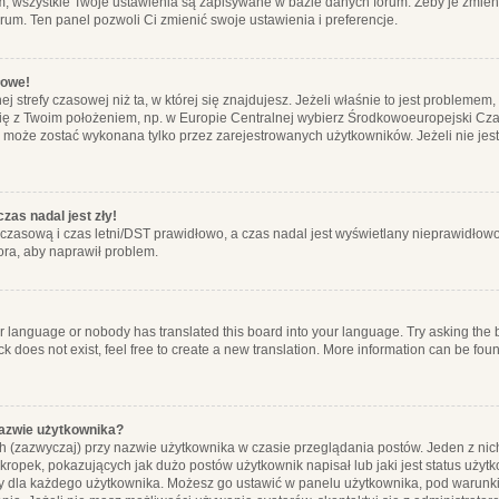
m, wszystkie Twoje ustawienia są zapisywane w bazie danych forum. Żeby je zmieni
orum. Ten panel pozwoli Ci zmienić swoje ustawienia i preferencje.
łowe!
j strefy czasowej niż ta, w której się znajdujesz. Jeżeli właśnie to jest probleme
się z Twoim położeniem, np. w Europie Centralnej wybierz Środkowoeuropejski C
, może zostać wykonana tylko przez zarejestrowanych użytkowników. Jeżeli nie jeste
zas nadal jest zły!
ę czasową i czas letni/DST prawidłowo, a czas nadal jest wyświetlany nieprawidłowo
ora, aby naprawił problem.
ur language or nobody has translated this board into your language. Try asking the bo
 does not exist, feel free to create a new translation. More information can be foun
nazwie użytkownika?
h (zazwyczaj) przy nazwie użytkownika w czasie przeglądania postów. Jeden z nic
ropek, pokazujących jak dużo postów użytkownik napisał lub jaki jest status użyt
alny dla każdego użytkownika. Możesz go ustawić w panelu użytkownika, pod warunki