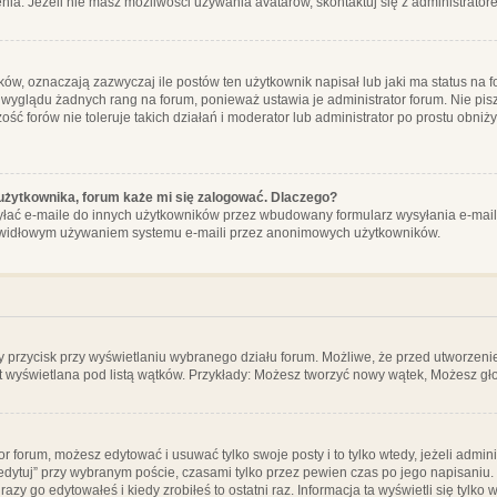
ia. Jeżeli nie masz możliwości używania avatarów, skontaktuj się z administrator
, oznaczają zazwyczaj ile postów ten użytkownik napisał lub jaki ma status na fo
 wyglądu żadnych rang na forum, ponieważ ustawia je administrator forum. Nie pisz
zość forów nie toleruje takich działań i moderator lub administrator po prostu obniż
użytkownika, forum każe mi się zalogować. Dlaczego?
ać e-maile do innych użytkowników przez wbudowany formularz wysyłania e-maili i t
rawidłowym używaniem systemu e-maili przez anonimowych użytkowników.
y przycisk przy wyświetlaniu wybranego działu forum. Możliwe, że przed utworzeni
t wyświetlana pod listą wątków. Przykłady: Możesz tworzyć nowy wątek, Możesz gło
or forum, możesz edytować i usuwać tylko swoje posty i to tylko wtedy, jeżeli admin
edytuj” przy wybranym poście, czasami tylko przez pewien czas po jego napisaniu. J
zy go edytowałeś i kiedy zrobiłeś to ostatni raz. Informacja ta wyświetli się tylko w