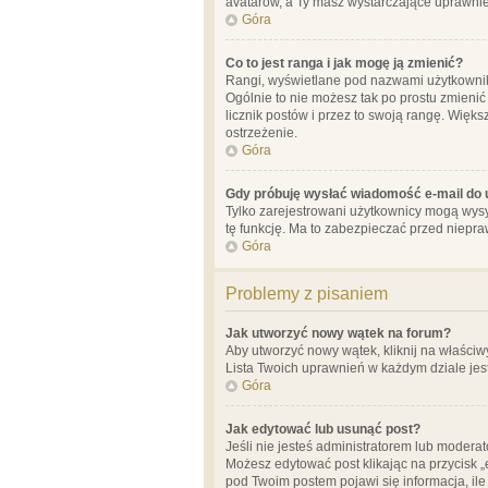
avatarów, a Ty masz wystarczające uprawnien
Góra
Co to jest ranga i jak mogę ją zmienić?
Rangi, wyświetlane pod nazwami użytkowników
Ogólnie to nie możesz tak po prostu zmienić
licznik postów i przez to swoją rangę. Więks
ostrzeżenie.
Góra
Gdy próbuję wysłać wiadomość e-mail do 
Tylko zarejestrowani użytkownicy mogą wysył
tę funkcję. Ma to zabezpieczać przed niep
Góra
Problemy z pisaniem
Jak utworzyć nowy wątek na forum?
Aby utworzyć nowy wątek, kliknij na właściw
Lista Twoich uprawnień w każdym dziale jes
Góra
Jak edytować lub usunąć post?
Jeśli nie jesteś administratorem lub moderat
Możesz edytować post klikając na przycisk „
pod Twoim postem pojawi się informacja, ile ra