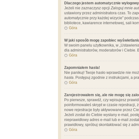
Dlaczego jestem automatycznie wylogow
Jeżeli nie zaznaczysz opcji
Zaloguj mnie aut
ustawiony przez administratora czas. To za
automatycznie przy każdej wizycie” podczas 
bibliotece, kawiarence internetowej, sali komp
Góra
W jaki sposób mogę zapobiec wyświetlani
W swoim panelu użytkownika, w „Ustawienia
dla administratorów, moderatorów i Ciebie. B
Góra
Zapomniałem hasła!
Nie panikuj! Twoje hasło wprawdzie nie moż
hasła
. Postępuj zgodnie z instrukcjami, a 
Góra
Zarejestrowałem się, ale nie mogę się zal
Po pierwsze, sprawdź, czy wpisujesz prawidł
poinformowałeś skrypt w czasie rejestracji, 
nowe rejestracje były aktywowane przez Cieb
Jeżeli został do Ciebie wysłany e-mail, pos
nieprawidłowy adres e-mail lub e-mail został
prawidłowy, spróbuj skontaktować się z admi
Góra