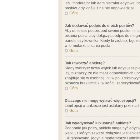
jeśli moderator lub administrator edytował 
postów, gdy ktoś już na nie odpowiedział.
Góra
Jak dodawać podpis do moich postów?
Aby umieścić podpis pod swoim postem, mus
pisania posta, aby dołączyć podpis do nie
panelu użytkownika. Kiedy to zrobisz, będ
w formularzu pisania posta.
Góra
Jak utworzyć ankietę?
Kiedy tworzysz nowy wątek lub edytujesz pier
jej, to znaczy, że nie masz odpowiednich up
znajduje się w osobnej linii w polu tekstow
oznacza brak limitu) i w końcu zadecydować
Góra
Dlaczego nie mogę wybrać więcej opcji?
Limit opcji w ankiecie jest ustalany przez ad
Góra
Jak wyedytować lub usunąć ankietę?
Podobnie jak posty, ankiety mogą być edytow
wątku, z którym zawsze związana jest ankieta
już głosowano, jedynie moderatorzy i admini