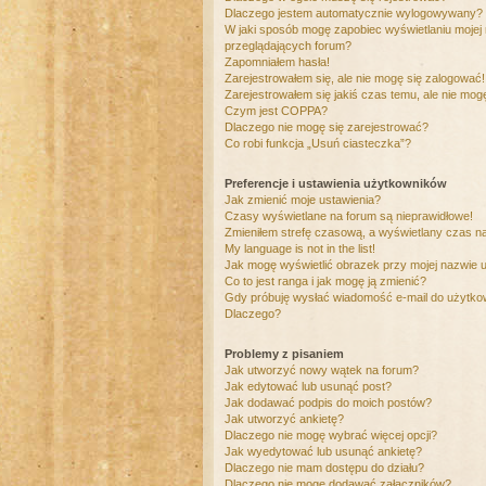
Dlaczego jestem automatycznie wylogowywany?
W jaki sposób mogę zapobiec wyświetlaniu mojej
przeglądających forum?
Zapomniałem hasła!
Zarejestrowałem się, ale nie mogę się zalogować!
Zarejestrowałem się jakiś czas temu, ale nie mog
Czym jest COPPA?
Dlaczego nie mogę się zarejestrować?
Co robi funkcja „Usuń ciasteczka”?
Preferencje i ustawienia użytkowników
Jak zmienić moje ustawienia?
Czasy wyświetlane na forum są nieprawidłowe!
Zmieniłem strefę czasową, a wyświetlany czas nad
My language is not in the list!
Jak mogę wyświetlić obrazek przy mojej nazwie 
Co to jest ranga i jak mogę ją zmienić?
Gdy próbuję wysłać wiadomość e-mail do użytkow
Dlaczego?
Problemy z pisaniem
Jak utworzyć nowy wątek na forum?
Jak edytować lub usunąć post?
Jak dodawać podpis do moich postów?
Jak utworzyć ankietę?
Dlaczego nie mogę wybrać więcej opcji?
Jak wyedytować lub usunąć ankietę?
Dlaczego nie mam dostępu do działu?
Dlaczego nie mogę dodawać załączników?