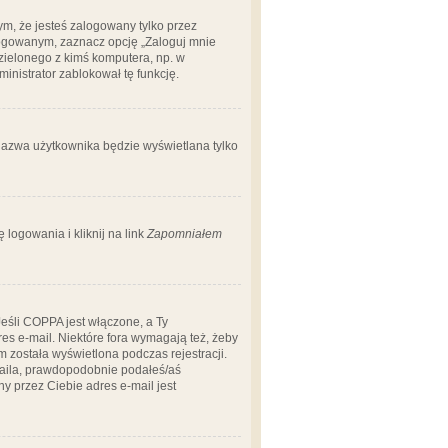
m, że jesteś zalogowany tylko przez
logowanym, zaznacz opcję „Zaloguj mnie
dzielonego z kimś komputera, np. w
dministrator zablokował tę funkcję.
 nazwa użytkownika będzie wyświetlana tylko
logowania i kliknij na link
Zapomniałem
Jeśli COPPA jest włączone, a Ty
res e-mail. Niektóre fora wymagają też, żeby
 została wyświetlona podczas rejestracji.
-maila, prawdopodobnie podałeś/aś
ny przez Ciebie adres e-mail jest