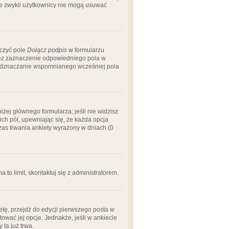
 że zwykli użytkownicy nie mogą usuwać
aczyć pole
Dołącz podpis
w formularzu
zez zaznaczenie odpowiedniego pola w
 odznaczanie wspomnianego wcześniej pola
iżej głównego formularza; jeśli nie widzisz
ich pól, upewniając się, że każda opcja
czas trwania ankiety wyrażony w dniach (0
a to limit, skontaktuj się z administratorem.
tę, przejdź do edycji pierwszego posta w
tować jej opcje. Jednakże, jeśli w ankiecie
ta już trwa.