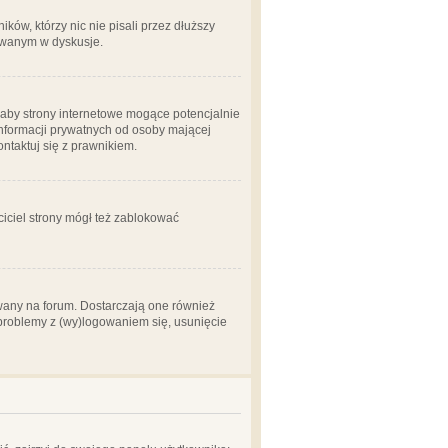
ów, którzy nic nie pisali przez dłuższy
żowanym w dyskusje.
aby strony internetowe mogące potencjalnie
informacji prywatnych od osoby mającej
ontaktuj się z prawnikiem.
ciciel strony mógł też zablokować
wany na forum. Dostarczają one również
z problemy z (wy)logowaniem się, usunięcie