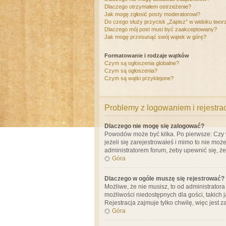
Dlaczego otrzymałem ostrzeżenie?
Jak mogę zgłosić posty moderatorowi?
Do czego służy przycisk „Zapisz” w widoku twor
Dlaczego mój post musi być zaakceptowany?
Jak mogę przesunąć swój wątek w górę?
Formatowanie i rodzaje wątków
Czym są ogłoszenia globalne?
Czym są ogłoszenia?
Czym są wątki przyklejone?
Problemy z logowaniem i rejestra
Dlaczego nie mogę się zalogować?
Powodów może być kilka. Po pierwsze: Czy w 
jeżeli się zarejestrowałeś i mimo to nie moż
administratorem forum, żeby upewnić się, ż
Góra
Dlaczego w ogóle muszę się rejestrować?
Możliwe, że nie musisz, to od administrator
możliwości niedostępnych dla gości, takich 
Rejestracja zajmuje tylko chwilę, więc jest 
Góra