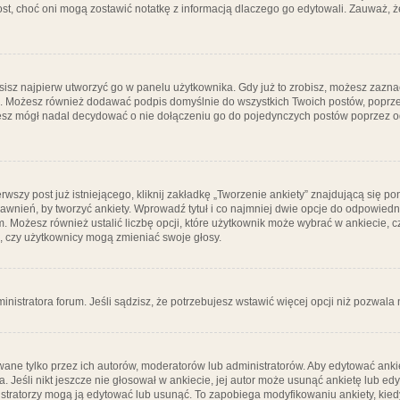
post, choć oni mogą zostawić notatkę z informacją dlaczego go edytowali. Zauważ,
isz najpierw utworzyć go w panelu użytkownika. Gdy już to zrobisz, możesz zazn
go. Możesz również dodawać podpis domyślnie do wszystkich Twoich postów, popr
ziesz mógł nadal decydować o nie dołączeniu go do pojedynczych postów poprzez
wszy post już istniejącego, kliknij zakładkę „Tworzenie ankiety” znajdującą się pon
rawnień, by tworzyć ankiety. Wprowadź tytuł i co najmniej dwie opcje do odpowiedn
ym. Możesz również ustalić liczbę opcji, które użytkownik może wybrać w ankiecie, 
, czy użytkownicy mogą zmieniać swoje głosy.
ministratora forum. Jeśli sądzisz, że potrzebujesz wstawić więcej opcji niż pozwala n
ane tylko przez ich autorów, moderatorów lub administratorów. Aby edytować ankie
. Jeśli nikt jeszcze nie głosował w ankiecie, jej autor może usunąć ankietę lub edy
stratorzy mogą ją edytować lub usunąć. To zapobiega modyfikowaniu ankiety, kiedy 