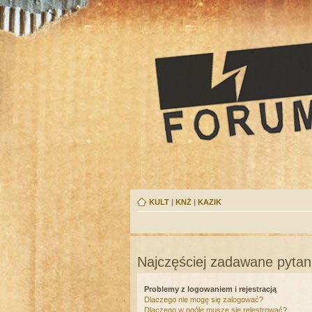
KULT
|
KNŻ
|
KAZIK
Najczęściej zadawane pytan
Problemy z logowaniem i rejestracją
Dlaczego nie mogę się zalogować?
Dlaczego w ogóle muszę się rejestrować?