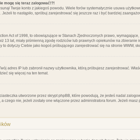
nie mogę się teraz zalogować!?!
sunął Twoje konto z jakiegoś powodu. Wiele forów systematycznie usuwa użytkownik
 Jeżeli to nastąpiło, spróbuj zarejestrować się jeszcze raz i być bardziej zaanga
ction Act of 1998, to obowiązujące w Stanach Zjednoczonych prawo, wymagające, 
 niż 13 lat, miały piśmienną zgodę rodziców lub prawnych opiekunów na zbieranie 
 czy to dotyczy Ciebie jako kogoś próbującego zarejestrować się na stronie WWW, sk
 Twój adres IP lub zabronił nazwy użytkownika, którą próbujesz zarejestrować. Właś
dzieć się więcej na ten temat.
ciasteczka utworzone przez skrypt phpBB, które powodują, że jesteś nadal zalogo
ś, a czego nie, jeżeli zostały one włączone przez administratora forum. Jeżeli mas
ników