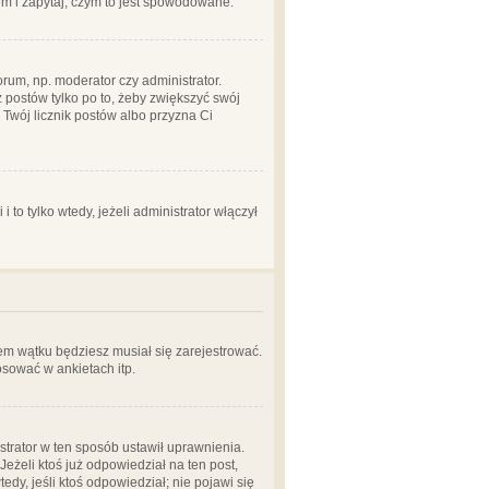
em i zapytaj, czym to jest spowodowane.
rum, np. moderator czy administrator.
 postów tylko po to, żeby zwiększyć swój
y Twój licznik postów albo przyzna Ci
o tylko wtedy, jeżeli administrator włączył
em wątku będziesz musiał się zarejestrować.
sować w ankietach itp.
istrator w ten sposób ustawił uprawnienia.
eżeli ktoś już odpowiedział na ten post,
tedy, jeśli ktoś odpowiedział; nie pojawi się