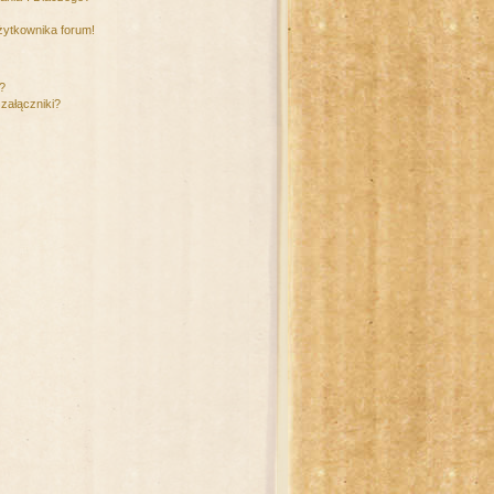
żytkownika forum!
m?
załączniki?