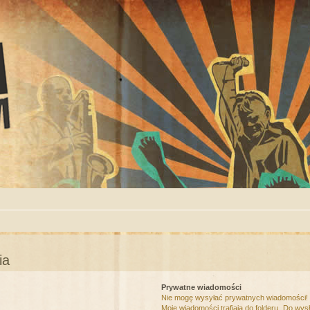
ia
Prywatne wiadomości
Nie mogę wysyłać prywatnych wiadomości!
Moje wiadomości trafiają do folderu „Do wys