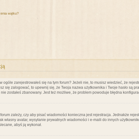
zenia wątku?
cją
ogóle zarejestrowałeś się na tym forum? Jeżeli nie, to musisz wiedzieć, że rejestr
esz się zalogować, to upewnij się, że Twoja nazwa użytkownika i Twoje hasło są praw
e nie zostałeś zbanowany. Jest też możliwe, że problem powoduje błędna konfigura
a forum zależy, czy aby pisać wiadomości konieczna jest rejestracja. Jednakże reje
jak własny avatar, wysyłanie prywatnych wiadomości i e-maili do innych użytkownik
zalecane, abyś ją wykonał.