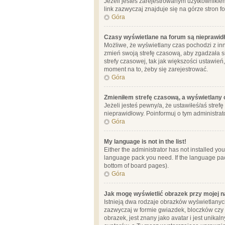
Jeżeli jesteś zarejestrowanym użytkownikie
link zazwyczaj znajduje się na górze stron f
Góra
Czasy wyświetlane na forum są nieprawid
Możliwe, że wyświetlany czas pochodzi z inne
zmień swoją strefę czasową, aby zgadzała 
strefy czasowej, tak jak większości ustawień
moment na to, żeby się zarejestrować.
Góra
Zmieniłem strefę czasową, a wyświetlany c
Jeżeli jesteś pewny/a, że ustawiłeś/aś stref
nieprawidłowy. Poinformuj o tym administrat
Góra
My language is not in the list!
Either the administrator has not installed yo
language pack you need. If the language pack
bottom of board pages).
Góra
Jak mogę wyświetlić obrazek przy mojej 
Istnieją dwa rodzaje obrazków wyświetlanyc
zazwyczaj w formie gwiazdek, bloczków czy k
obrazek, jest znany jako avatar i jest unik