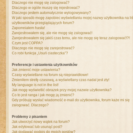
Dlaczego nie mogę się zalogować?
Dlaczego w ogóle muszę się rejestrować?
Dlaczego jestem automatycznie wylogowywany?
W jaki sposób mogę zapobiec wyświetlaniu mojej nazwy użytkownika na liś
użytkowników przeglądających forum?
Zapomniałem hasła!
Zarejestrowałem się, ale nie mogę się zalogować!
Zarejestrowałem się jakiś czas temu, ale nie mogę się teraz zalogować!?!
Czym jest COPPA?
Dlaczego nie mogę się zarejestrować?
Co robi funkcja „Usuń ciasteczka”?
Preferencje i ustawienia użytkowników
Jak zmienić moje ustawienia?
Czasy wyświetlane na forum są nieprawidłowe!
Zmieniłem strefę czasową, a wyświetlany czas nadal jest zły!
My language is not in the list!
Jak mogę wyświetlić obrazek przy mojej nazwie użytkownika?
Co to jest ranga i jak mogę ją zmienić?
Gdy próbuję wysłać wiadomość e-mail do użytkownika, forum każe mi się
zalogować. Dlaczego?
Problemy z pisaniem
Jak utworzyć nowy wątek na forum?
Jak edytować lub usunąć post?
Jak dodawać podpis do moich postów?