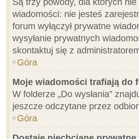
Są trzy powody, dla których n
wiadomości: nie jesteś zarejest
forum wyłączył prywatne wiadom
wysyłanie prywatnych wiadomości
skontaktuj się z administratore
Góra
Moje wiadomości trafiają do 
W folderze „Do wysłania” znajdu
jeszcze odczytane przez odbior
Góra
Dostaję niechciane prywatne