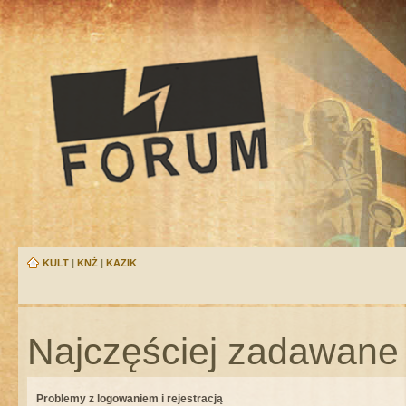
KULT
|
KNŻ
|
KAZIK
Najczęściej zadawane 
Problemy z logowaniem i rejestracją