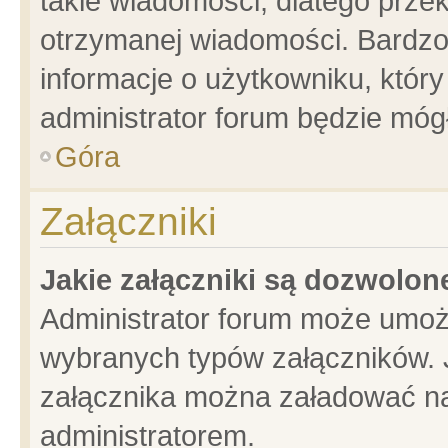
takie wiadomości, dlatego prze
otrzymanej wiadomości. Bardzo
informacje o użytkowniku, któ
administrator forum będzie móg
Góra
Załączniki
Jakie załączniki są dozwolo
Administrator forum może umoż
wybranych typów załączników. J
załącznika można załadować na 
administratorem.