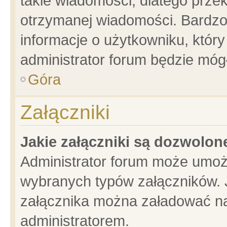
takie wiadomości, dlatego prze
otrzymanej wiadomości. Bardzo
informacje o użytkowniku, któ
administrator forum będzie móg
Góra
Załączniki
Jakie załączniki są dozwolo
Administrator forum może umoż
wybranych typów załączników. J
załącznika można załadować na 
administratorem.