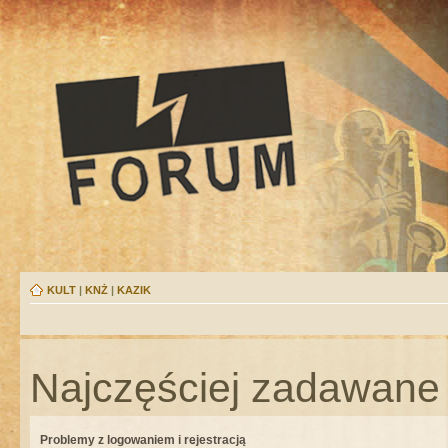
KULT
|
KNŻ
|
KAZIK
Najczęściej zadawane 
Problemy z logowaniem i rejestracją