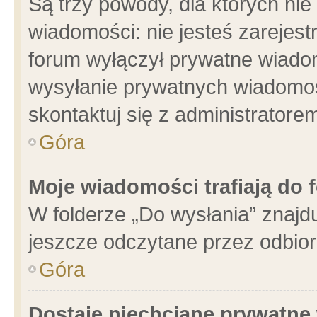
Są trzy powody, dla których n
wiadomości: nie jesteś zarejest
forum wyłączył prywatne wiadom
wysyłanie prywatnych wiadomości
skontaktuj się z administratore
Góra
Moje wiadomości trafiają do 
W folderze „Do wysłania” znajdu
jeszcze odczytane przez odbior
Góra
Dostaję niechciane prywatne