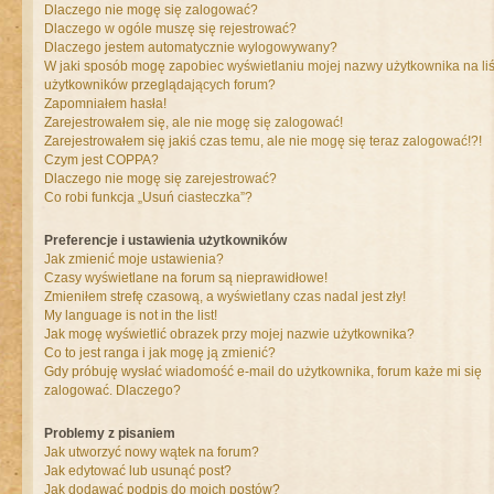
Dlaczego nie mogę się zalogować?
Dlaczego w ogóle muszę się rejestrować?
Dlaczego jestem automatycznie wylogowywany?
W jaki sposób mogę zapobiec wyświetlaniu mojej nazwy użytkownika na liś
użytkowników przeglądających forum?
Zapomniałem hasła!
Zarejestrowałem się, ale nie mogę się zalogować!
Zarejestrowałem się jakiś czas temu, ale nie mogę się teraz zalogować!?!
Czym jest COPPA?
Dlaczego nie mogę się zarejestrować?
Co robi funkcja „Usuń ciasteczka”?
Preferencje i ustawienia użytkowników
Jak zmienić moje ustawienia?
Czasy wyświetlane na forum są nieprawidłowe!
Zmieniłem strefę czasową, a wyświetlany czas nadal jest zły!
My language is not in the list!
Jak mogę wyświetlić obrazek przy mojej nazwie użytkownika?
Co to jest ranga i jak mogę ją zmienić?
Gdy próbuję wysłać wiadomość e-mail do użytkownika, forum każe mi się
zalogować. Dlaczego?
Problemy z pisaniem
Jak utworzyć nowy wątek na forum?
Jak edytować lub usunąć post?
Jak dodawać podpis do moich postów?