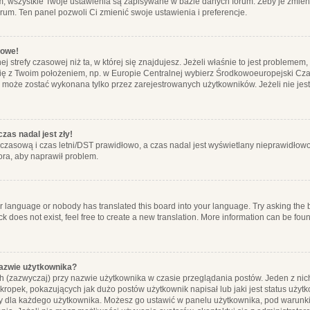
m, wszystkie Twoje ustawienia są zapisywane w bazie danych forum. Żeby je zmieni
orum. Ten panel pozwoli Ci zmienić swoje ustawienia i preferencje.
łowe!
j strefy czasowej niż ta, w której się znajdujesz. Jeżeli właśnie to jest probleme
się z Twoim położeniem, np. w Europie Centralnej wybierz Środkowoeuropejski C
, może zostać wykonana tylko przez zarejestrowanych użytkowników. Jeżeli nie jeste
zas nadal jest zły!
ę czasową i czas letni/DST prawidłowo, a czas nadal jest wyświetlany nieprawidłowo
ora, aby naprawił problem.
ur language or nobody has translated this board into your language. Try asking the bo
 does not exist, feel free to create a new translation. More information can be foun
nazwie użytkownika?
h (zazwyczaj) przy nazwie użytkownika w czasie przeglądania postów. Jeden z nic
ropek, pokazujących jak dużo postów użytkownik napisał lub jaki jest status użyt
alny dla każdego użytkownika. Możesz go ustawić w panelu użytkownika, pod warunki