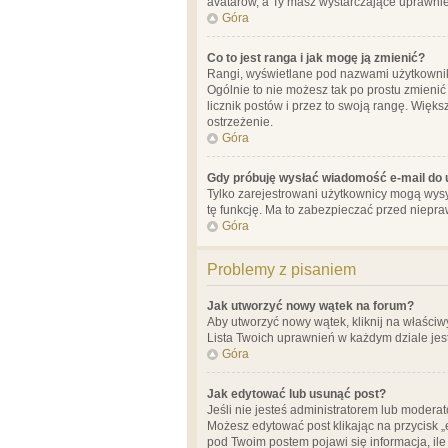
avatarów, a Ty masz wystarczające uprawnien
Góra
Co to jest ranga i jak mogę ją zmienić?
Rangi, wyświetlane pod nazwami użytkowników
Ogólnie to nie możesz tak po prostu zmienić
licznik postów i przez to swoją rangę. Więks
ostrzeżenie.
Góra
Gdy próbuję wysłać wiadomość e-mail do 
Tylko zarejestrowani użytkownicy mogą wysył
tę funkcję. Ma to zabezpieczać przed niep
Góra
Problemy z pisaniem
Jak utworzyć nowy wątek na forum?
Aby utworzyć nowy wątek, kliknij na właściw
Lista Twoich uprawnień w każdym dziale jes
Góra
Jak edytować lub usunąć post?
Jeśli nie jesteś administratorem lub moderat
Możesz edytować post klikając na przycisk „
pod Twoim postem pojawi się informacja, ile ra