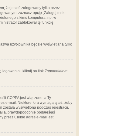
m, że jesteś zalogowany tylko przez
logowanym, zaznacz opcję „Zaloguj mnie
dzielonego z kimś komputera, np. w
dministrator zablokował tę funkcję.
 nazwa użytkownika będzie wyświetlana tylko
logowania i kliknij na link
Zapomniałem
Jeśli COPPA jest włączone, a Ty
res e-mail. Niektóre fora wymagają też, żeby
 została wyświetlona podczas rejestracji.
-maila, prawdopodobnie podałeś/aś
ny przez Ciebie adres e-mail jest