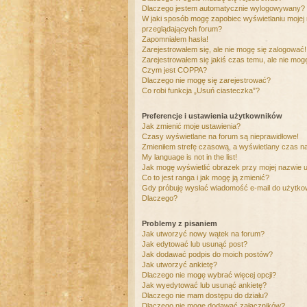
Dlaczego jestem automatycznie wylogowywany?
W jaki sposób mogę zapobiec wyświetlaniu mojej
przeglądających forum?
Zapomniałem hasła!
Zarejestrowałem się, ale nie mogę się zalogować!
Zarejestrowałem się jakiś czas temu, ale nie mog
Czym jest COPPA?
Dlaczego nie mogę się zarejestrować?
Co robi funkcja „Usuń ciasteczka”?
Preferencje i ustawienia użytkowników
Jak zmienić moje ustawienia?
Czasy wyświetlane na forum są nieprawidłowe!
Zmieniłem strefę czasową, a wyświetlany czas nad
My language is not in the list!
Jak mogę wyświetlić obrazek przy mojej nazwie 
Co to jest ranga i jak mogę ją zmienić?
Gdy próbuję wysłać wiadomość e-mail do użytkow
Dlaczego?
Problemy z pisaniem
Jak utworzyć nowy wątek na forum?
Jak edytować lub usunąć post?
Jak dodawać podpis do moich postów?
Jak utworzyć ankietę?
Dlaczego nie mogę wybrać więcej opcji?
Jak wyedytować lub usunąć ankietę?
Dlaczego nie mam dostępu do działu?
Dlaczego nie mogę dodawać załączników?