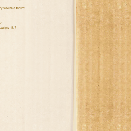
żytkownika forum!
m?
załączniki?