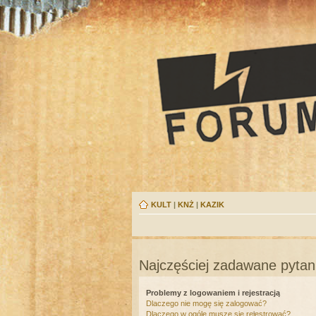
KULT
|
KNŻ
|
KAZIK
Najczęściej zadawane pytan
Problemy z logowaniem i rejestracją
Dlaczego nie mogę się zalogować?
Dlaczego w ogóle muszę się rejestrować?