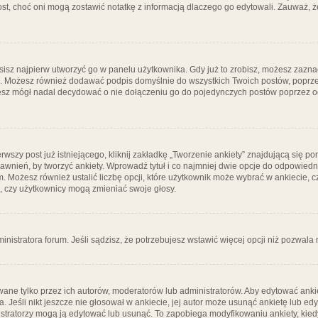
post, choć oni mogą zostawić notatkę z informacją dlaczego go edytowali. Zauważ,
isz najpierw utworzyć go w panelu użytkownika. Gdy już to zrobisz, możesz zazn
go. Możesz również dodawać podpis domyślnie do wszystkich Twoich postów, popr
ziesz mógł nadal decydować o nie dołączeniu go do pojedynczych postów poprzez
wszy post już istniejącego, kliknij zakładkę „Tworzenie ankiety” znajdującą się pon
rawnień, by tworzyć ankiety. Wprowadź tytuł i co najmniej dwie opcje do odpowiedn
ym. Możesz również ustalić liczbę opcji, które użytkownik może wybrać w ankiecie, 
, czy użytkownicy mogą zmieniać swoje głosy.
ministratora forum. Jeśli sądzisz, że potrzebujesz wstawić więcej opcji niż pozwala n
ane tylko przez ich autorów, moderatorów lub administratorów. Aby edytować ankie
. Jeśli nikt jeszcze nie głosował w ankiecie, jej autor może usunąć ankietę lub edy
stratorzy mogą ją edytować lub usunąć. To zapobiega modyfikowaniu ankiety, kiedy 