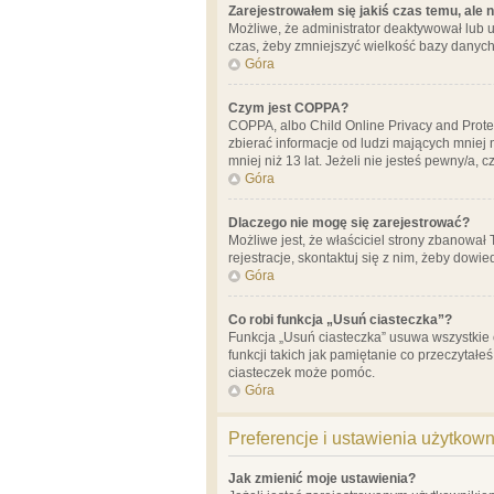
Zarejestrowałem się jakiś czas temu, ale 
Możliwe, że administrator deaktywował lub u
czas, żeby zmniejszyć wielkość bazy danych.
Góra
Czym jest COPPA?
COPPA, albo Child Online Privacy and Prote
zbierać informacje od ludzi mających mniej
mniej niż 13 lat. Jeżeli nie jesteś pewny/a,
Góra
Dlaczego nie mogę się zarejestrować?
Możliwe jest, że właściciel strony zbanował
rejestracje, skontaktuj się z nim, żeby dowie
Góra
Co robi funkcja „Usuń ciasteczka”?
Funkcja „Usuń ciasteczka” usuwa wszystkie 
funkcji takich jak pamiętanie co przeczytałe
ciasteczek może pomóc.
Góra
Preferencje i ustawienia użytkow
Jak zmienić moje ustawienia?