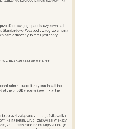
ć, zajrzyj do swojego panelu użytkownika;
m, przejdź do swojego panelu użytkownika i
zas Standardowy. Weź pod uwagę, że zmiana
ś zarejestrowany, to teraz jest dobry
, to znaczy, że czas serwera jest
ard administrator if they can install the
d at the phpBB website (see link at the
h to obrazki związane z rangą użytkownika,
kownika na forum. Drugi, zazwyczaj większy
em, że administrator forum włączył funkcje