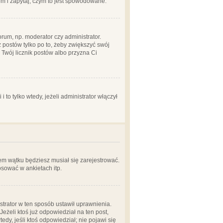
em i zapytaj, czym to jest spowodowane.
rum, np. moderator czy administrator.
 postów tylko po to, żeby zwiększyć swój
y Twój licznik postów albo przyzna Ci
o tylko wtedy, jeżeli administrator włączył
em wątku będziesz musiał się zarejestrować.
sować w ankietach itp.
istrator w ten sposób ustawił uprawnienia.
eżeli ktoś już odpowiedział na ten post,
tedy, jeśli ktoś odpowiedział; nie pojawi się