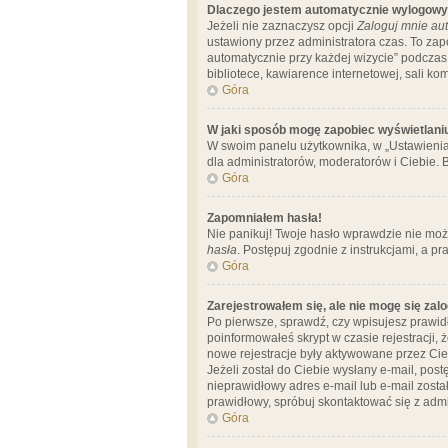
Dlaczego jestem automatycznie wylogow
Jeżeli nie zaznaczysz opcji
Zaloguj mnie aut
ustawiony przez administratora czas. To za
automatycznie przy każdej wizycie” podczas 
bibliotece, kawiarence internetowej, sali komp
Góra
W jaki sposób mogę zapobiec wyświetlani
W swoim panelu użytkownika, w „Ustawienia
dla administratorów, moderatorów i Ciebie. B
Góra
Zapomniałem hasła!
Nie panikuj! Twoje hasło wprawdzie nie moż
hasła
. Postępuj zgodnie z instrukcjami, a 
Góra
Zarejestrowałem się, ale nie mogę się zal
Po pierwsze, sprawdź, czy wpisujesz prawidł
poinformowałeś skrypt w czasie rejestracji, 
nowe rejestracje były aktywowane przez Cieb
Jeżeli został do Ciebie wysłany e-mail, pos
nieprawidłowy adres e-mail lub e-mail został
prawidłowy, spróbuj skontaktować się z admi
Góra