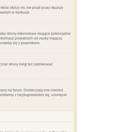
ów, którzy nic nie pisali przez dłuższy
żowanym w dyskusje.
aby strony internetowe mogące potencjalnie
informacji prywatnych od osoby mającej
ontaktuj się z prawnikiem.
ciciel strony mógł też zablokować
wany na forum. Dostarczają one również
z problemy z (wy)logowaniem się, usunięcie