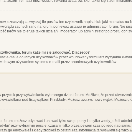
ia. Jeżeli nie masz możliwości używania avatarów, skontaktuj się z administrator
, oznaczają zazwyczaj ile postów ten użytkownik napisał lub jaki ma status na fo
 wyglądu żadnych rang na forum, ponieważ ustawia je administrator forum. Nie pisz
zość forów nie toleruje takich działań i moderator lub administrator po prostu obniż
użytkownika, forum każe mi się zalogować. Dlaczego?
ać e-maile do innych użytkowników przez wbudowany formularz wysyłania e-maili i t
rawidłowym używaniem systemu e-maili przez anonimowych użytkowników.
y przycisk przy wyświetlaniu wybranego działu forum. Możliwe, że przed utworzeni
t wyświetlana pod listą wątków. Przykłady: Możesz tworzyć nowy wątek, Możesz gło
or forum, możesz edytować i usuwać tylko swoje posty i to tylko wtedy, jeżeli admin
edytuj” przy wybranym poście, czasami tylko przez pewien czas po jego napisaniu. J
zy go edytowałeś i kiedy zrobiłeś to ostatni raz. Informacja ta wyświetli się tylko w