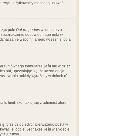
 że zwykli użytkownicy nie mogą usuwać
aczyć pole
Dołącz podpis
w formularzu
zez zaznaczenie odpowiedniego pola w
 odznaczanie wspomnianego wcześniej pola
iżej głównego formularza; jeśli nie widzisz
ich pól, upewniając się, że każda opcja
czas trwania ankiety wyrażony w dniach (0
a to limit, skontaktuj się z administratorem.
tę, przejdź do edycji pierwszego posta w
tować jej opcje. Jednakże, jeśli w ankiecie
ta już trwa.