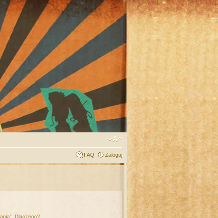
FAQ
Zaloguj
łania”. Dlaczego?