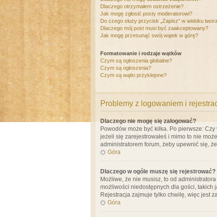
Dlaczego otrzymałem ostrzeżenie?
Jak mogę zgłosić posty moderatorowi?
Do czego służy przycisk „Zapisz” w widoku twor
Dlaczego mój post musi być zaakceptowany?
Jak mogę przesunąć swój wątek w górę?
Formatowanie i rodzaje wątków
Czym są ogłoszenia globalne?
Czym są ogłoszenia?
Czym są wątki przyklejone?
Problemy z logowaniem i rejestra
Dlaczego nie mogę się zalogować?
Powodów może być kilka. Po pierwsze: Czy w 
jeżeli się zarejestrowałeś i mimo to nie moż
administratorem forum, żeby upewnić się, ż
Góra
Dlaczego w ogóle muszę się rejestrować?
Możliwe, że nie musisz, to od administrator
możliwości niedostępnych dla gości, takich 
Rejestracja zajmuje tylko chwilę, więc jest 
Góra