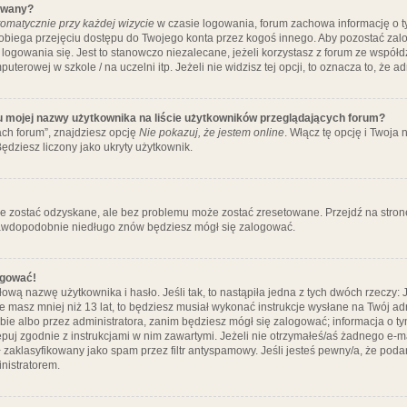
ywany?
omatycznie przy każdej wizycie
w czasie logowania, forum zachowa informację o ty
pobiega przejęciu dostępu do Twojego konta przez kogoś innego. Aby pozostać za
logowania się. Jest to stanowczo niezalecane, jeżeli korzystasz z forum ze współ
uterowej w szkole / na uczelni itp. Jeżeli nie widzisz tej opcji, to oznacza to, że a
u mojej nazwy użytkownika na liście użytkowników przeglądających forum?
ch forum”, znajdziesz opcję
Nie pokazuj, że jestem online
. Włącz tę opcję i Twoja
ędziesz liczony jako ukryty użytkownik.
e zostać odzyskane, ale bez problemu może zostać zresetowane. Przejdź na stronę 
prawdopodobnie niedługo znów będziesz mógł się zalogować.
ogować!
ową nazwę użytkownika i hasło. Jeśli tak, to nastąpiła jedna z tych dwóch rzeczy: 
że masz mniej niż 13 lat, to będziesz musiał wykonać instrukcje wysłane na Twój ad
ie albo przez administratora, zanim będziesz mógł się zalogować; informacja o tym
tępuj zgodnie z instrukcjami w nim zawartymi. Jeżeli nie otrzymałeś/aś żadnego e
 zaklasyfikowany jako spam przez filtr antyspamowy. Jeśli jesteś pewny/a, że poda
nistratorem.