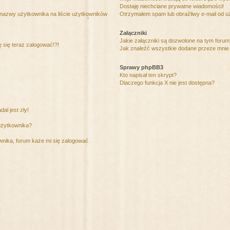
Dostaję niechciane prywatne wiadomości!
 nazwy użytkownika na liście użytkowników
Otrzymałem spam lub obraźliwy e-mail od u
Załączniki
Jakie załączniki są dozwolone na tym foru
ę się teraz zalogować!?!
Jak znaleźć wszystkie dodane przeze mnie 
Sprawy phpBB3
Kto napisał ten skrypt?
Dlaczego funkcja X nie jest dostępna?
al jest zły!
użytkownika?
nika, forum każe mi się zalogować.