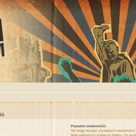
ia
Prywatne wiadomości
Nie mogę wysyłać prywatnych wiadomości!
Moje wiadomości trafiają do folderu „Do wys