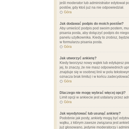
jeśli moderator lub administrator edytował 
postów, gdy ktoś już na nie odpowiedział.
Góra
Jak dodawać podpis do moich postów?
Aby umieścić podpis pod swoim postem, mus
pisania posta, aby dołączyć podpis do nie
panelu użytkownika. Kiedy to zrobisz, będ
w formularzu pisania posta.
Góra
Jak utworzyć ankietę?
Kiedy tworzysz nowy wątek lub edytujesz pier
jej, to znaczy, że nie masz odpowiednich up
znajduje się w osobnej linii w polu tekstow
oznacza brak limitu) i w końcu zadecydować
Góra
Dlaczego nie mogę wybrać więcej opcji?
Limit opcji w ankiecie jest ustalany przez ad
Góra
Jak wyedytować lub usunąć ankietę?
Podobnie jak posty, ankiety mogą być edytow
wątku, z którym zawsze związana jest ankieta
już głosowano, jedynie moderatorzy i admini