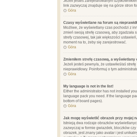
Jeżeli jesteś zarejestrowanym użytkownikie
link zazwyczaj znajduje się na górze stron f
Góra
Czasy wyświetlane na forum są nieprawid
Możliwe, że wyświetlany czas pochodzi z inne
zmień swoją strefę czasową, aby zgadzała 
strefy czasowej, tak jak większości ustawień
moment na to, żeby się zarejestrować.
Góra
Zmieniłem strefę czasową, a wyświetlany c
Jeżeli jesteś pewny/a, że ustawiłeś/aś stref
nieprawidłowy. Poinformuj o tym administrat
Góra
My language is not in the list!
Either the administrator has not installed yo
language pack you need. If the language pack
bottom of board pages).
Góra
Jak mogę wyświetlić obrazek przy mojej 
Istnieją dwa rodzaje obrazków wyświetlanyc
zazwyczaj w formie gwiazdek, bloczków czy k
obrazek, jest znany jako avatar i jest unik