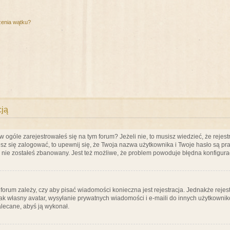
zenia wątku?
cją
ogóle zarejestrowałeś się na tym forum? Jeżeli nie, to musisz wiedzieć, że rejestr
esz się zalogować, to upewnij się, że Twoja nazwa użytkownika i Twoje hasło są praw
e nie zostałeś zbanowany. Jest też możliwe, że problem powoduje błędna konfigura
a forum zależy, czy aby pisać wiadomości konieczna jest rejestracja. Jednakże reje
jak własny avatar, wysyłanie prywatnych wiadomości i e-maili do innych użytkownik
zalecane, abyś ją wykonał.