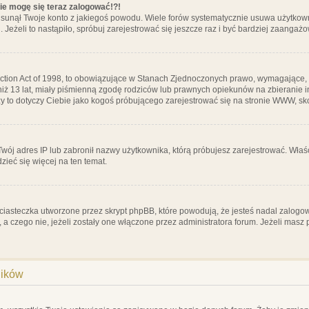
nie mogę się teraz zalogować!?!
sunął Twoje konto z jakiegoś powodu. Wiele forów systematycznie usuwa użytkownik
 Jeżeli to nastąpiło, spróbuj zarejestrować się jeszcze raz i być bardziej zaanga
ction Act of 1998, to obowiązujące w Stanach Zjednoczonych prawo, wymagające, 
 niż 13 lat, miały piśmienną zgodę rodziców lub prawnych opiekunów na zbieranie 
 czy to dotyczy Ciebie jako kogoś próbującego zarejestrować się na stronie WWW, sk
 Twój adres IP lub zabronił nazwy użytkownika, którą próbujesz zarejestrować. Właś
dzieć się więcej na ten temat.
ciasteczka utworzone przez skrypt phpBB, które powodują, że jesteś nadal zalogo
ś, a czego nie, jeżeli zostały one włączone przez administratora forum. Jeżeli mas
ników