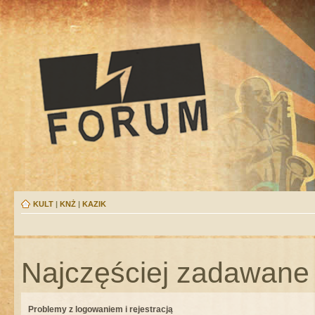
KULT
|
KNŻ
|
KAZIK
Najczęściej zadawane 
Problemy z logowaniem i rejestracją