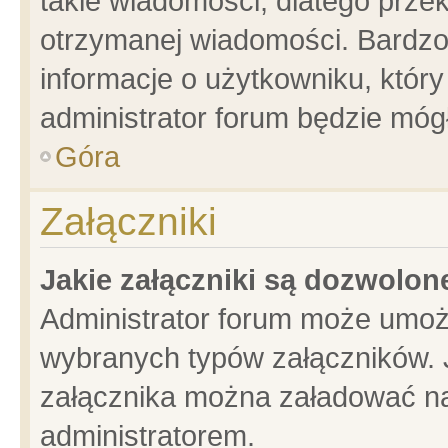
takie wiadomości, dlatego prze
otrzymanej wiadomości. Bardzo
informacje o użytkowniku, któ
administrator forum będzie móg
Góra
Załączniki
Jakie załączniki są dozwolo
Administrator forum może umoż
wybranych typów załączników. J
załącznika można załadować na 
administratorem.