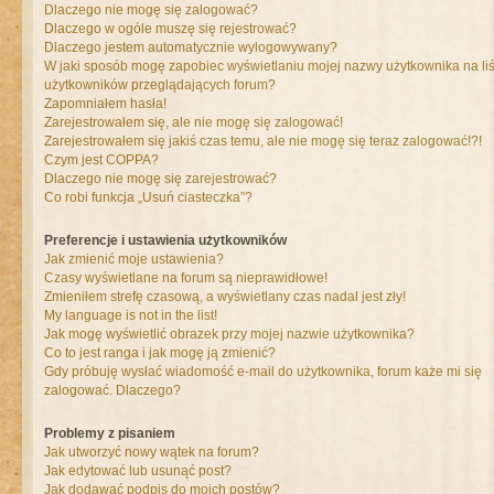
Dlaczego nie mogę się zalogować?
Dlaczego w ogóle muszę się rejestrować?
Dlaczego jestem automatycznie wylogowywany?
W jaki sposób mogę zapobiec wyświetlaniu mojej nazwy użytkownika na liś
użytkowników przeglądających forum?
Zapomniałem hasła!
Zarejestrowałem się, ale nie mogę się zalogować!
Zarejestrowałem się jakiś czas temu, ale nie mogę się teraz zalogować!?!
Czym jest COPPA?
Dlaczego nie mogę się zarejestrować?
Co robi funkcja „Usuń ciasteczka”?
Preferencje i ustawienia użytkowników
Jak zmienić moje ustawienia?
Czasy wyświetlane na forum są nieprawidłowe!
Zmieniłem strefę czasową, a wyświetlany czas nadal jest zły!
My language is not in the list!
Jak mogę wyświetlić obrazek przy mojej nazwie użytkownika?
Co to jest ranga i jak mogę ją zmienić?
Gdy próbuję wysłać wiadomość e-mail do użytkownika, forum każe mi się
zalogować. Dlaczego?
Problemy z pisaniem
Jak utworzyć nowy wątek na forum?
Jak edytować lub usunąć post?
Jak dodawać podpis do moich postów?