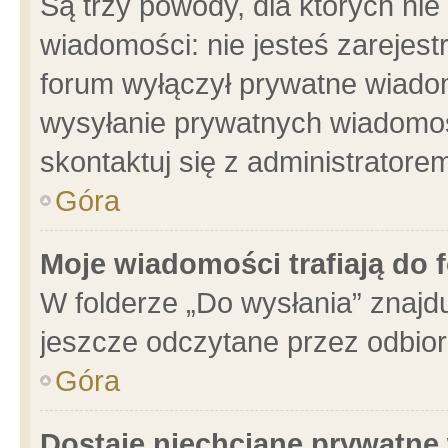
Są trzy powody, dla których n
wiadomości: nie jesteś zarejest
forum wyłączył prywatne wiadom
wysyłanie prywatnych wiadomości
skontaktuj się z administratore
Góra
Moje wiadomości trafiają do 
W folderze „Do wysłania” znajdu
jeszcze odczytane przez odbior
Góra
Dostaję niechciane prywatne