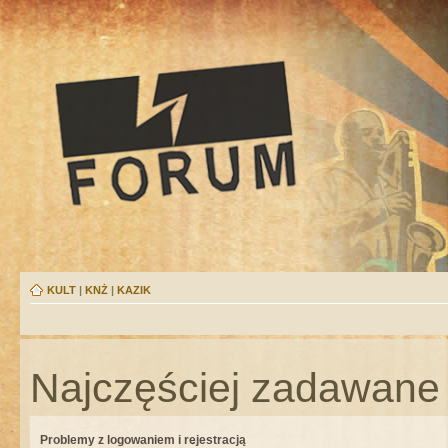
KULT
|
KNŻ
|
KAZIK
Najczęściej zadawane 
Problemy z logowaniem i rejestracją