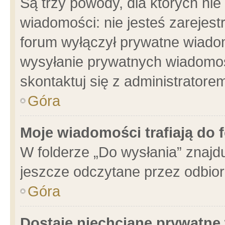
Są trzy powody, dla których n
wiadomości: nie jesteś zarejest
forum wyłączył prywatne wiadom
wysyłanie prywatnych wiadomości
skontaktuj się z administratore
Góra
Moje wiadomości trafiają do 
W folderze „Do wysłania” znajdu
jeszcze odczytane przez odbior
Góra
Dostaję niechciane prywatne