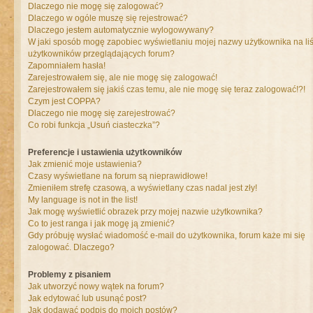
Dlaczego nie mogę się zalogować?
Dlaczego w ogóle muszę się rejestrować?
Dlaczego jestem automatycznie wylogowywany?
W jaki sposób mogę zapobiec wyświetlaniu mojej nazwy użytkownika na liś
użytkowników przeglądających forum?
Zapomniałem hasła!
Zarejestrowałem się, ale nie mogę się zalogować!
Zarejestrowałem się jakiś czas temu, ale nie mogę się teraz zalogować!?!
Czym jest COPPA?
Dlaczego nie mogę się zarejestrować?
Co robi funkcja „Usuń ciasteczka”?
Preferencje i ustawienia użytkowników
Jak zmienić moje ustawienia?
Czasy wyświetlane na forum są nieprawidłowe!
Zmieniłem strefę czasową, a wyświetlany czas nadal jest zły!
My language is not in the list!
Jak mogę wyświetlić obrazek przy mojej nazwie użytkownika?
Co to jest ranga i jak mogę ją zmienić?
Gdy próbuję wysłać wiadomość e-mail do użytkownika, forum każe mi się
zalogować. Dlaczego?
Problemy z pisaniem
Jak utworzyć nowy wątek na forum?
Jak edytować lub usunąć post?
Jak dodawać podpis do moich postów?