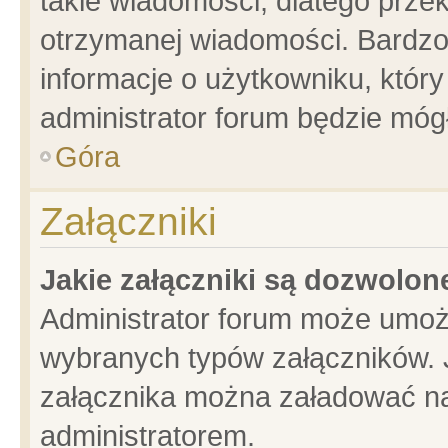
takie wiadomości, dlatego prze
otrzymanej wiadomości. Bardzo
informacje o użytkowniku, któ
administrator forum będzie móg
Góra
Załączniki
Jakie załączniki są dozwolo
Administrator forum może umoż
wybranych typów załączników. J
załącznika można załadować na 
administratorem.