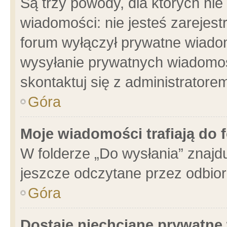
Są trzy powody, dla których n
wiadomości: nie jesteś zarejest
forum wyłączył prywatne wiadom
wysyłanie prywatnych wiadomości
skontaktuj się z administratore
Góra
Moje wiadomości trafiają do 
W folderze „Do wysłania” znajdu
jeszcze odczytane przez odbior
Góra
Dostaję niechciane prywatne