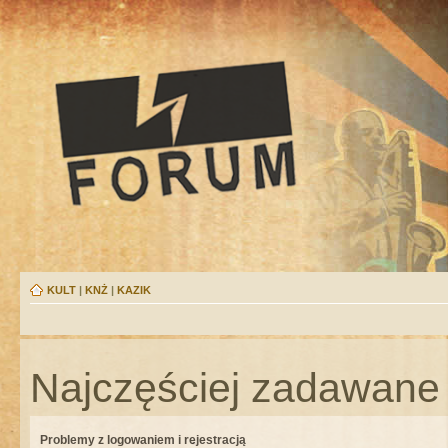
KULT
|
KNŻ
|
KAZIK
Najczęściej zadawane 
Problemy z logowaniem i rejestracją