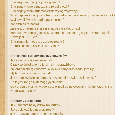
Dlaczego nie mogę się zalogować?
Dlaczego w ogóle muszę się rejestrować?
Dlaczego jestem automatycznie wylogowywany?
W jaki sposób mogę zapobiec wyświetlaniu mojej nazwy użytkownika na liś
użytkowników przeglądających forum?
Zapomniałem hasła!
Zarejestrowałem się, ale nie mogę się zalogować!
Zarejestrowałem się jakiś czas temu, ale nie mogę się teraz zalogować!?!
Czym jest COPPA?
Dlaczego nie mogę się zarejestrować?
Co robi funkcja „Usuń ciasteczka”?
Preferencje i ustawienia użytkowników
Jak zmienić moje ustawienia?
Czasy wyświetlane na forum są nieprawidłowe!
Zmieniłem strefę czasową, a wyświetlany czas nadal jest zły!
My language is not in the list!
Jak mogę wyświetlić obrazek przy mojej nazwie użytkownika?
Co to jest ranga i jak mogę ją zmienić?
Gdy próbuję wysłać wiadomość e-mail do użytkownika, forum każe mi się
zalogować. Dlaczego?
Problemy z pisaniem
Jak utworzyć nowy wątek na forum?
Jak edytować lub usunąć post?
Jak dodawać podpis do moich postów?