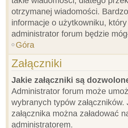
takie wiadomości, dlatego prze
otrzymanej wiadomości. Bardzo
informacje o użytkowniku, któ
administrator forum będzie móg
Góra
Załączniki
Jakie załączniki są dozwolo
Administrator forum może umoż
wybranych typów załączników. J
załącznika można załadować na 
administratorem.