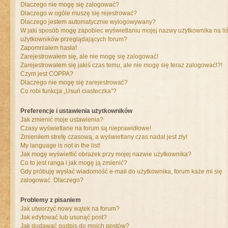
Dlaczego nie mogę się zalogować?
Dlaczego w ogóle muszę się rejestrować?
Dlaczego jestem automatycznie wylogowywany?
W jaki sposób mogę zapobiec wyświetlaniu mojej nazwy użytkownika na liś
użytkowników przeglądających forum?
Zapomniałem hasła!
Zarejestrowałem się, ale nie mogę się zalogować!
Zarejestrowałem się jakiś czas temu, ale nie mogę się teraz zalogować!?!
Czym jest COPPA?
Dlaczego nie mogę się zarejestrować?
Co robi funkcja „Usuń ciasteczka”?
Preferencje i ustawienia użytkowników
Jak zmienić moje ustawienia?
Czasy wyświetlane na forum są nieprawidłowe!
Zmieniłem strefę czasową, a wyświetlany czas nadal jest zły!
My language is not in the list!
Jak mogę wyświetlić obrazek przy mojej nazwie użytkownika?
Co to jest ranga i jak mogę ją zmienić?
Gdy próbuję wysłać wiadomość e-mail do użytkownika, forum każe mi się
zalogować. Dlaczego?
Problemy z pisaniem
Jak utworzyć nowy wątek na forum?
Jak edytować lub usunąć post?
Jak dodawać podpis do moich postów?