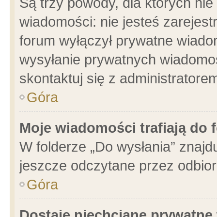
Są trzy powody, dla których n
wiadomości: nie jesteś zarejest
forum wyłączył prywatne wiadom
wysyłanie prywatnych wiadomości
skontaktuj się z administratore
Góra
Moje wiadomości trafiają do 
W folderze „Do wysłania” znajdu
jeszcze odczytane przez odbior
Góra
Dostaję niechciane prywatne