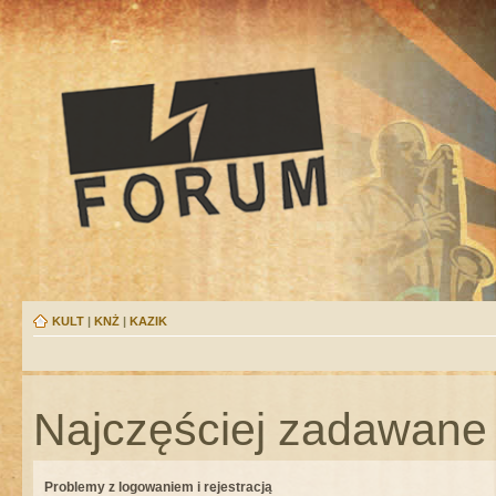
KULT
|
KNŻ
|
KAZIK
Najczęściej zadawane 
Problemy z logowaniem i rejestracją