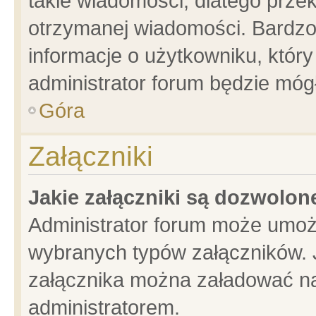
takie wiadomości, dlatego prze
otrzymanej wiadomości. Bardzo
informacje o użytkowniku, któ
administrator forum będzie móg
Góra
Załączniki
Jakie załączniki są dozwolo
Administrator forum może umoż
wybranych typów załączników. J
załącznika można załadować na 
administratorem.