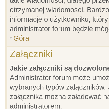
takie wiadomości, dlatego prze
otrzymanej wiadomości. Bardzo
informacje o użytkowniku, któ
administrator forum będzie móg
Góra
Załączniki
Jakie załączniki są dozwolo
Administrator forum może umoż
wybranych typów załączników. J
załącznika można załadować na 
administratorem.