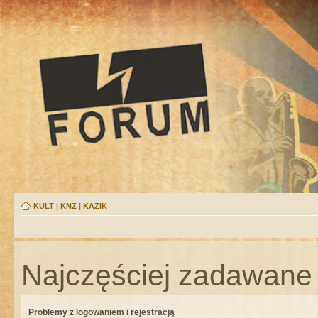
KULT
|
KNŻ
|
KAZIK
Najczęściej zadawane 
Problemy z logowaniem i rejestracją