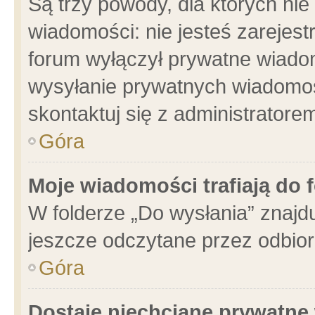
Są trzy powody, dla których n
wiadomości: nie jesteś zarejest
forum wyłączył prywatne wiadom
wysyłanie prywatnych wiadomości
skontaktuj się z administratore
Góra
Moje wiadomości trafiają do 
W folderze „Do wysłania” znajdu
jeszcze odczytane przez odbior
Góra
Dostaję niechciane prywatne