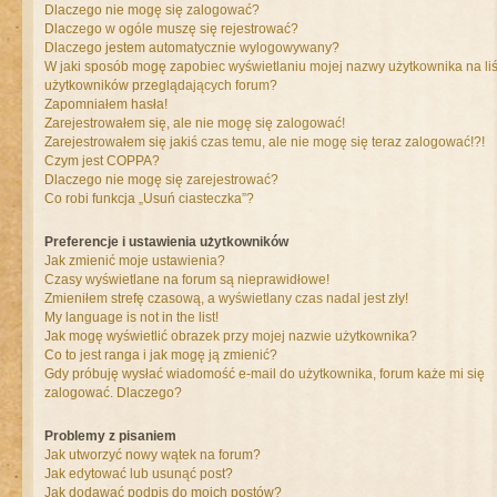
Dlaczego nie mogę się zalogować?
Dlaczego w ogóle muszę się rejestrować?
Dlaczego jestem automatycznie wylogowywany?
W jaki sposób mogę zapobiec wyświetlaniu mojej nazwy użytkownika na liś
użytkowników przeglądających forum?
Zapomniałem hasła!
Zarejestrowałem się, ale nie mogę się zalogować!
Zarejestrowałem się jakiś czas temu, ale nie mogę się teraz zalogować!?!
Czym jest COPPA?
Dlaczego nie mogę się zarejestrować?
Co robi funkcja „Usuń ciasteczka”?
Preferencje i ustawienia użytkowników
Jak zmienić moje ustawienia?
Czasy wyświetlane na forum są nieprawidłowe!
Zmieniłem strefę czasową, a wyświetlany czas nadal jest zły!
My language is not in the list!
Jak mogę wyświetlić obrazek przy mojej nazwie użytkownika?
Co to jest ranga i jak mogę ją zmienić?
Gdy próbuję wysłać wiadomość e-mail do użytkownika, forum każe mi się
zalogować. Dlaczego?
Problemy z pisaniem
Jak utworzyć nowy wątek na forum?
Jak edytować lub usunąć post?
Jak dodawać podpis do moich postów?