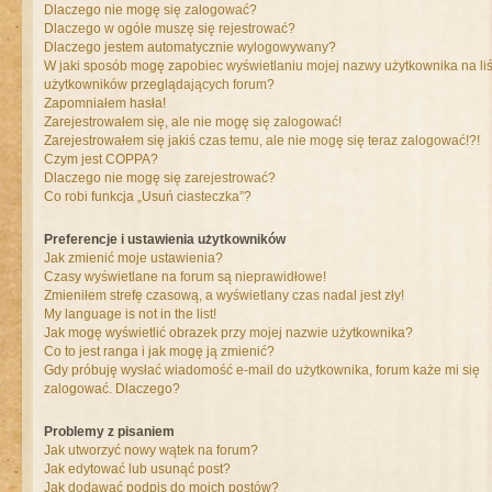
Dlaczego nie mogę się zalogować?
Dlaczego w ogóle muszę się rejestrować?
Dlaczego jestem automatycznie wylogowywany?
W jaki sposób mogę zapobiec wyświetlaniu mojej nazwy użytkownika na liś
użytkowników przeglądających forum?
Zapomniałem hasła!
Zarejestrowałem się, ale nie mogę się zalogować!
Zarejestrowałem się jakiś czas temu, ale nie mogę się teraz zalogować!?!
Czym jest COPPA?
Dlaczego nie mogę się zarejestrować?
Co robi funkcja „Usuń ciasteczka”?
Preferencje i ustawienia użytkowników
Jak zmienić moje ustawienia?
Czasy wyświetlane na forum są nieprawidłowe!
Zmieniłem strefę czasową, a wyświetlany czas nadal jest zły!
My language is not in the list!
Jak mogę wyświetlić obrazek przy mojej nazwie użytkownika?
Co to jest ranga i jak mogę ją zmienić?
Gdy próbuję wysłać wiadomość e-mail do użytkownika, forum każe mi się
zalogować. Dlaczego?
Problemy z pisaniem
Jak utworzyć nowy wątek na forum?
Jak edytować lub usunąć post?
Jak dodawać podpis do moich postów?