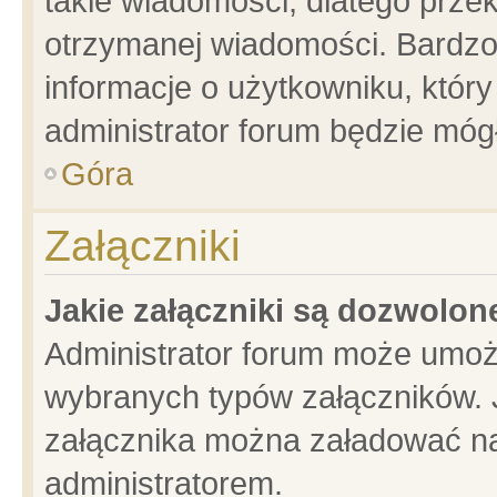
takie wiadomości, dlatego prze
otrzymanej wiadomości. Bardzo
informacje o użytkowniku, któ
administrator forum będzie móg
Góra
Załączniki
Jakie załączniki są dozwolo
Administrator forum może umoż
wybranych typów załączników. J
załącznika można załadować na 
administratorem.