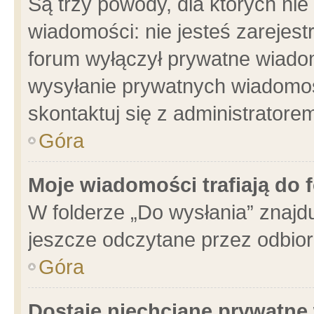
Są trzy powody, dla których n
wiadomości: nie jesteś zarejest
forum wyłączył prywatne wiadom
wysyłanie prywatnych wiadomości
skontaktuj się z administratore
Góra
Moje wiadomości trafiają do 
W folderze „Do wysłania” znajdu
jeszcze odczytane przez odbior
Góra
Dostaję niechciane prywatne