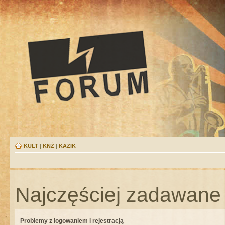
KULT
|
KNŻ
|
KAZIK
Najczęściej zadawane 
Problemy z logowaniem i rejestracją