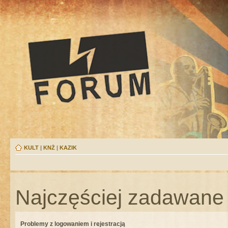
KULT
|
KNŻ
|
KAZIK
Najczęściej zadawane 
Problemy z logowaniem i rejestracją