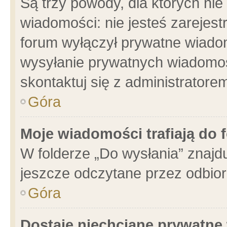
Są trzy powody, dla których n
wiadomości: nie jesteś zarejest
forum wyłączył prywatne wiadom
wysyłanie prywatnych wiadomości
skontaktuj się z administratore
Góra
Moje wiadomości trafiają do 
W folderze „Do wysłania” znajdu
jeszcze odczytane przez odbior
Góra
Dostaję niechciane prywatne