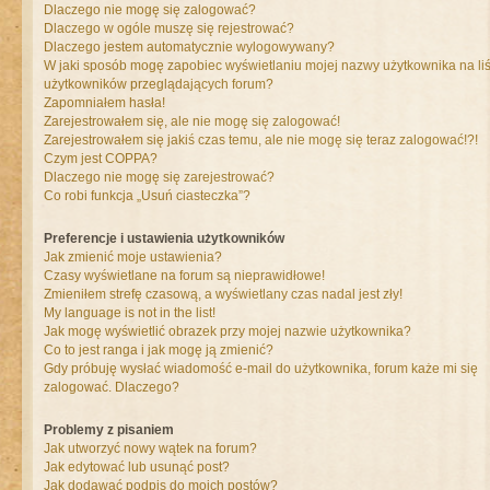
Dlaczego nie mogę się zalogować?
Dlaczego w ogóle muszę się rejestrować?
Dlaczego jestem automatycznie wylogowywany?
W jaki sposób mogę zapobiec wyświetlaniu mojej nazwy użytkownika na liś
użytkowników przeglądających forum?
Zapomniałem hasła!
Zarejestrowałem się, ale nie mogę się zalogować!
Zarejestrowałem się jakiś czas temu, ale nie mogę się teraz zalogować!?!
Czym jest COPPA?
Dlaczego nie mogę się zarejestrować?
Co robi funkcja „Usuń ciasteczka”?
Preferencje i ustawienia użytkowników
Jak zmienić moje ustawienia?
Czasy wyświetlane na forum są nieprawidłowe!
Zmieniłem strefę czasową, a wyświetlany czas nadal jest zły!
My language is not in the list!
Jak mogę wyświetlić obrazek przy mojej nazwie użytkownika?
Co to jest ranga i jak mogę ją zmienić?
Gdy próbuję wysłać wiadomość e-mail do użytkownika, forum każe mi się
zalogować. Dlaczego?
Problemy z pisaniem
Jak utworzyć nowy wątek na forum?
Jak edytować lub usunąć post?
Jak dodawać podpis do moich postów?