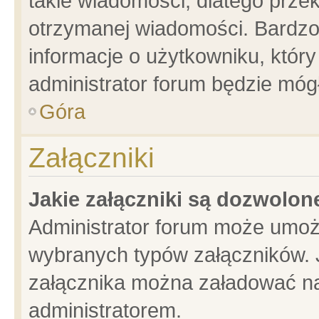
takie wiadomości, dlatego prze
otrzymanej wiadomości. Bardzo
informacje o użytkowniku, któ
administrator forum będzie móg
Góra
Załączniki
Jakie załączniki są dozwolo
Administrator forum może umoż
wybranych typów załączników. J
załącznika można załadować na 
administratorem.