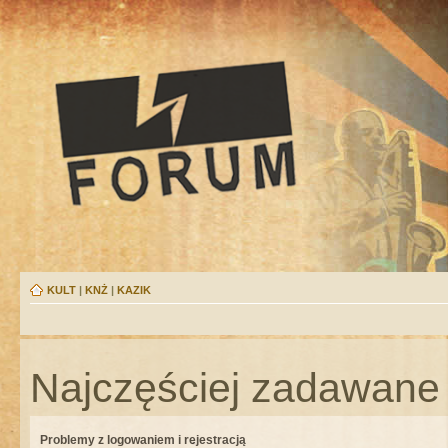
KULT
|
KNŻ
|
KAZIK
Najczęściej zadawane 
Problemy z logowaniem i rejestracją