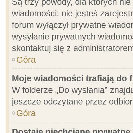
Są trzy powody, dla których n
wiadomości: nie jesteś zarejest
forum wyłączył prywatne wiadom
wysyłanie prywatnych wiadomości
skontaktuj się z administratore
Góra
Moje wiadomości trafiają do 
W folderze „Do wysłania” znajdu
jeszcze odczytane przez odbior
Góra
Dostaję niechciane prywatne