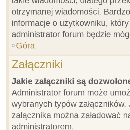
takie wiadomości, dlatego prze
otrzymanej wiadomości. Bardzo
informacje o użytkowniku, któ
administrator forum będzie móg
Góra
Załączniki
Jakie załączniki są dozwolo
Administrator forum może umoż
wybranych typów załączników. J
załącznika można załadować na 
administratorem.