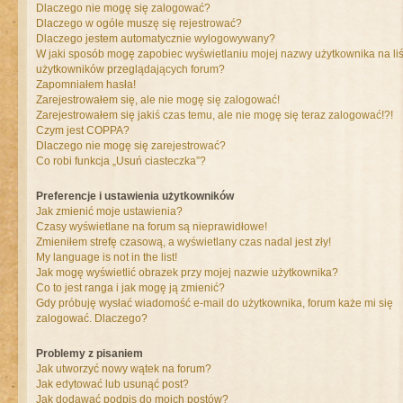
Dlaczego nie mogę się zalogować?
Dlaczego w ogóle muszę się rejestrować?
Dlaczego jestem automatycznie wylogowywany?
W jaki sposób mogę zapobiec wyświetlaniu mojej nazwy użytkownika na liś
użytkowników przeglądających forum?
Zapomniałem hasła!
Zarejestrowałem się, ale nie mogę się zalogować!
Zarejestrowałem się jakiś czas temu, ale nie mogę się teraz zalogować!?!
Czym jest COPPA?
Dlaczego nie mogę się zarejestrować?
Co robi funkcja „Usuń ciasteczka”?
Preferencje i ustawienia użytkowników
Jak zmienić moje ustawienia?
Czasy wyświetlane na forum są nieprawidłowe!
Zmieniłem strefę czasową, a wyświetlany czas nadal jest zły!
My language is not in the list!
Jak mogę wyświetlić obrazek przy mojej nazwie użytkownika?
Co to jest ranga i jak mogę ją zmienić?
Gdy próbuję wysłać wiadomość e-mail do użytkownika, forum każe mi się
zalogować. Dlaczego?
Problemy z pisaniem
Jak utworzyć nowy wątek na forum?
Jak edytować lub usunąć post?
Jak dodawać podpis do moich postów?