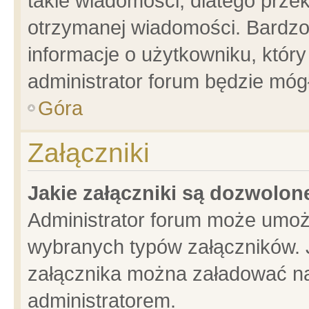
takie wiadomości, dlatego prze
otrzymanej wiadomości. Bardzo
informacje o użytkowniku, któ
administrator forum będzie móg
Góra
Załączniki
Jakie załączniki są dozwolo
Administrator forum może umoż
wybranych typów załączników. J
załącznika można załadować na 
administratorem.