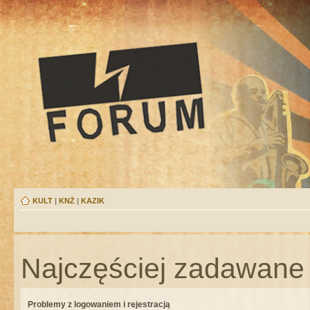
KULT
|
KNŻ
|
KAZIK
Najczęściej zadawane 
Problemy z logowaniem i rejestracją