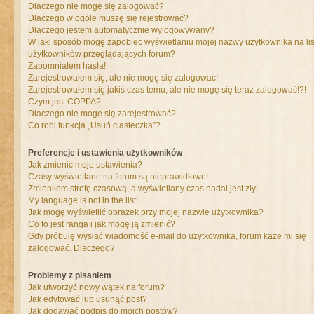
Dlaczego nie mogę się zalogować?
Dlaczego w ogóle muszę się rejestrować?
Dlaczego jestem automatycznie wylogowywany?
W jaki sposób mogę zapobiec wyświetlaniu mojej nazwy użytkownika na liś
użytkowników przeglądających forum?
Zapomniałem hasła!
Zarejestrowałem się, ale nie mogę się zalogować!
Zarejestrowałem się jakiś czas temu, ale nie mogę się teraz zalogować!?!
Czym jest COPPA?
Dlaczego nie mogę się zarejestrować?
Co robi funkcja „Usuń ciasteczka”?
Preferencje i ustawienia użytkowników
Jak zmienić moje ustawienia?
Czasy wyświetlane na forum są nieprawidłowe!
Zmieniłem strefę czasową, a wyświetlany czas nadal jest zły!
My language is not in the list!
Jak mogę wyświetlić obrazek przy mojej nazwie użytkownika?
Co to jest ranga i jak mogę ją zmienić?
Gdy próbuję wysłać wiadomość e-mail do użytkownika, forum każe mi się
zalogować. Dlaczego?
Problemy z pisaniem
Jak utworzyć nowy wątek na forum?
Jak edytować lub usunąć post?
Jak dodawać podpis do moich postów?