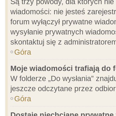
Są trzy powody, dla których n
wiadomości: nie jesteś zarejest
forum wyłączył prywatne wiadom
wysyłanie prywatnych wiadomości
skontaktuj się z administratore
Góra
Moje wiadomości trafiają do 
W folderze „Do wysłania” znajdu
jeszcze odczytane przez odbior
Góra
Dostaję niechciane prywatne