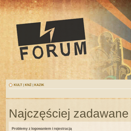
KULT
|
KNŻ
|
KAZIK
Najczęściej zadawane 
Problemy z logowaniem i rejestracją