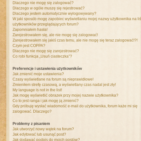
Dlaczego nie mogę się zalogować?
Dlaczego w ogóle muszę się rejestrować?
Dlaczego jestem automatycznie wylogowywany?
W jaki sposób mogę zapobiec wyświetlaniu mojej nazwy użytkownika na liś
użytkowników przeglądających forum?
Zapomniałem hasła!
Zarejestrowałem się, ale nie mogę się zalogować!
Zarejestrowałem się jakiś czas temu, ale nie mogę się teraz zalogować!?!
Czym jest COPPA?
Dlaczego nie mogę się zarejestrować?
Co robi funkcja „Usuń ciasteczka”?
Preferencje i ustawienia użytkowników
Jak zmienić moje ustawienia?
Czasy wyświetlane na forum są nieprawidłowe!
Zmieniłem strefę czasową, a wyświetlany czas nadal jest zły!
My language is not in the list!
Jak mogę wyświetlić obrazek przy mojej nazwie użytkownika?
Co to jest ranga i jak mogę ją zmienić?
Gdy próbuję wysłać wiadomość e-mail do użytkownika, forum każe mi się
zalogować. Dlaczego?
Problemy z pisaniem
Jak utworzyć nowy wątek na forum?
Jak edytować lub usunąć post?
Jak dodawać podpis do moich postów?