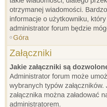
takie wiadomości, dlatego prze
otrzymanej wiadomości. Bardzo
informacje o użytkowniku, któ
administrator forum będzie móg
Góra
Załączniki
Jakie załączniki są dozwolo
Administrator forum może umoż
wybranych typów załączników. J
załącznika można załadować na 
administratorem.