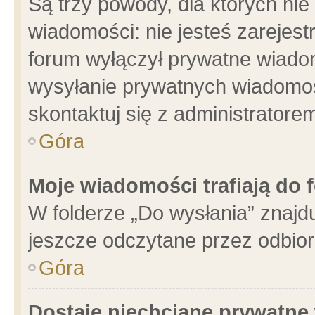
Są trzy powody, dla których n
wiadomości: nie jesteś zarejest
forum wyłączył prywatne wiadom
wysyłanie prywatnych wiadomości
skontaktuj się z administratore
Góra
Moje wiadomości trafiają do 
W folderze „Do wysłania” znajdu
jeszcze odczytane przez odbior
Góra
Dostaję niechciane prywatne