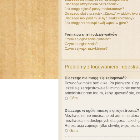
Dlaczego otrzymałem ostrzeżenie?
Jak mogę zgłosić posty moderatorowi?
Do czego służy przycisk „Zapisz” w widoku twor
Dlaczego mój post musi być zaakceptowany?
Jak mogę przesunąć swój wątek w górę?
Formatowanie i rodzaje wątków
Czym są ogłoszenia globalne?
Czym są ogłoszenia?
Czym są wątki przyklejone?
Problemy z logowaniem i rejestra
Dlaczego nie mogę się zalogować?
Powodów może być kilka. Po pierwsze: Czy w 
jeżeli się zarejestrowałeś i mimo to nie moż
administratorem forum, żeby upewnić się, ż
Góra
Dlaczego w ogóle muszę się rejestrować?
Możliwe, że nie musisz, to od administrator
możliwości niedostępnych dla gości, takich 
Rejestracja zajmuje tylko chwilę, więc jest 
Góra