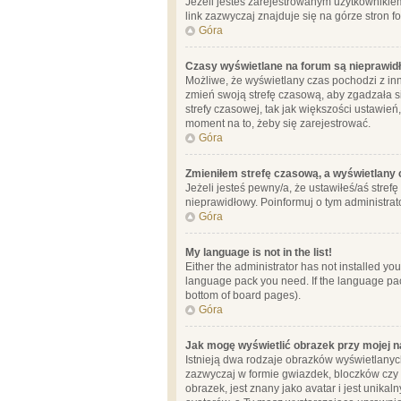
Jeżeli jesteś zarejestrowanym użytkownikie
link zazwyczaj znajduje się na górze stron f
Góra
Czasy wyświetlane na forum są nieprawid
Możliwe, że wyświetlany czas pochodzi z inne
zmień swoją strefę czasową, aby zgadzała 
strefy czasowej, tak jak większości ustawień
moment na to, żeby się zarejestrować.
Góra
Zmieniłem strefę czasową, a wyświetlany c
Jeżeli jesteś pewny/a, że ustawiłeś/aś stref
nieprawidłowy. Poinformuj o tym administrat
Góra
My language is not in the list!
Either the administrator has not installed yo
language pack you need. If the language pack
bottom of board pages).
Góra
Jak mogę wyświetlić obrazek przy mojej 
Istnieją dwa rodzaje obrazków wyświetlanyc
zazwyczaj w formie gwiazdek, bloczków czy k
obrazek, jest znany jako avatar i jest unik