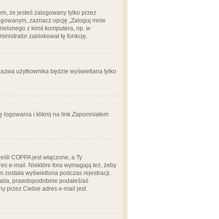
m, że jesteś zalogowany tylko przez
logowanym, zaznacz opcję „Zaloguj mnie
dzielonego z kimś komputera, np. w
dministrator zablokował tę funkcję.
 nazwa użytkownika będzie wyświetlana tylko
logowania i kliknij na link
Zapomniałem
Jeśli COPPA jest włączone, a Ty
res e-mail. Niektóre fora wymagają też, żeby
 została wyświetlona podczas rejestracji.
-maila, prawdopodobnie podałeś/aś
ny przez Ciebie adres e-mail jest