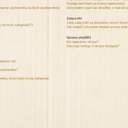
Dostaję niechciane prywatne wiadomości!
 nazwy użytkownika na liście użytkowników
Otrzymałem spam lub obraźliwy e-mail od u
Załączniki
Jakie załączniki są dozwolone na tym foru
ę się teraz zalogować!?!
Jak znaleźć wszystkie dodane przeze mnie 
Sprawy phpBB3
Kto napisał ten skrypt?
Dlaczego funkcja X nie jest dostępna?
al jest zły!
użytkownika?
nika, forum każe mi się zalogować.