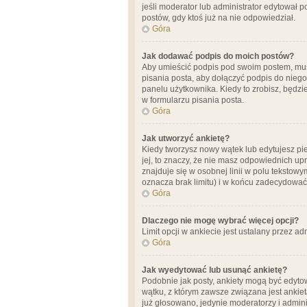
jeśli moderator lub administrator edytował 
postów, gdy ktoś już na nie odpowiedział.
Góra
Jak dodawać podpis do moich postów?
Aby umieścić podpis pod swoim postem, mus
pisania posta, aby dołączyć podpis do nie
panelu użytkownika. Kiedy to zrobisz, będ
w formularzu pisania posta.
Góra
Jak utworzyć ankietę?
Kiedy tworzysz nowy wątek lub edytujesz pier
jej, to znaczy, że nie masz odpowiednich up
znajduje się w osobnej linii w polu tekstow
oznacza brak limitu) i w końcu zadecydować
Góra
Dlaczego nie mogę wybrać więcej opcji?
Limit opcji w ankiecie jest ustalany przez ad
Góra
Jak wyedytować lub usunąć ankietę?
Podobnie jak posty, ankiety mogą być edytow
wątku, z którym zawsze związana jest ankieta
już głosowano, jedynie moderatorzy i admini