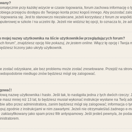
ywany?
omatycznie przy każdej wizycie
w czasie logowania, forum zachowa informację o ty
pobiega przejęciu dostępu do Twojego konta przez kogoś innego. Aby pozostać za
logowania się. Jest to stanowczo niezalecane, jeżeli korzystasz z forum ze współ
uterowej w szkole / na uczelni itp. Jeżeli nie widzisz tej opcji, to oznacza to, że a
u mojej nazwy użytkownika na liście użytkowników przeglądających forum?
ch forum”, znajdziesz opcję
Nie pokazuj, że jestem online
. Włącz tę opcję i Twoja
ędziesz liczony jako ukryty użytkownik.
e zostać odzyskane, ale bez problemu może zostać zresetowane. Przejdź na stronę 
prawdopodobnie niedługo znów będziesz mógł się zalogować.
ogować!
ową nazwę użytkownika i hasło. Jeśli tak, to nastąpiła jedna z tych dwóch rzeczy: 
że masz mniej niż 13 lat, to będziesz musiał wykonać instrukcje wysłane na Twój ad
ie albo przez administratora, zanim będziesz mógł się zalogować; informacja o tym
tępuj zgodnie z instrukcjami w nim zawartymi. Jeżeli nie otrzymałeś/aś żadnego e
 zaklasyfikowany jako spam przez filtr antyspamowy. Jeśli jesteś pewny/a, że poda
nistratorem.