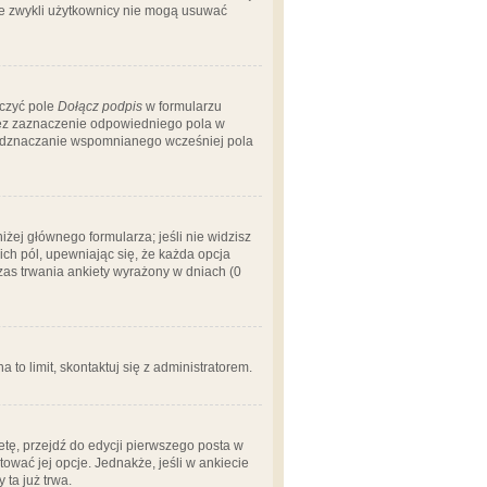
 że zwykli użytkownicy nie mogą usuwać
aczyć pole
Dołącz podpis
w formularzu
zez zaznaczenie odpowiedniego pola w
 odznaczanie wspomnianego wcześniej pola
iżej głównego formularza; jeśli nie widzisz
ich pól, upewniając się, że każda opcja
czas trwania ankiety wyrażony w dniach (0
a to limit, skontaktuj się z administratorem.
tę, przejdź do edycji pierwszego posta w
tować jej opcje. Jednakże, jeśli w ankiecie
ta już trwa.