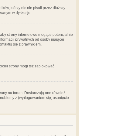
ów, którzy nic nie pisali przez dłuższy
żowanym w dyskusje.
aby strony internetowe mogące potencjalnie
informacji prywatnych od osoby mającej
ontaktuj się z prawnikiem.
ciciel strony mógł też zablokować
wany na forum. Dostarczają one również
z problemy z (wy)logowaniem się, usunięcie