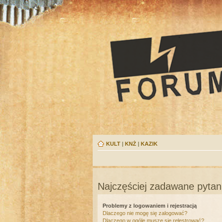
KULT
|
KNŻ
|
KAZIK
Najczęściej zadawane pytan
Problemy z logowaniem i rejestracją
Dlaczego nie mogę się zalogować?
Dlaczego w ogóle muszę się rejestrować?