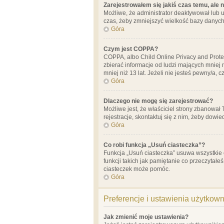
Zarejestrowałem się jakiś czas temu, ale 
Możliwe, że administrator deaktywował lub u
czas, żeby zmniejszyć wielkość bazy danych.
Góra
Czym jest COPPA?
COPPA, albo Child Online Privacy and Prote
zbierać informacje od ludzi mających mniej
mniej niż 13 lat. Jeżeli nie jesteś pewny/a,
Góra
Dlaczego nie mogę się zarejestrować?
Możliwe jest, że właściciel strony zbanował
rejestracje, skontaktuj się z nim, żeby dowie
Góra
Co robi funkcja „Usuń ciasteczka”?
Funkcja „Usuń ciasteczka” usuwa wszystkie 
funkcji takich jak pamiętanie co przeczytałe
ciasteczek może pomóc.
Góra
Preferencje i ustawienia użytkow
Jak zmienić moje ustawienia?