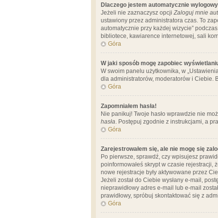
Dlaczego jestem automatycznie wylogow
Jeżeli nie zaznaczysz opcji
Zaloguj mnie aut
ustawiony przez administratora czas. To za
automatycznie przy każdej wizycie” podczas 
bibliotece, kawiarence internetowej, sali komp
Góra
W jaki sposób mogę zapobiec wyświetlani
W swoim panelu użytkownika, w „Ustawienia
dla administratorów, moderatorów i Ciebie. B
Góra
Zapomniałem hasła!
Nie panikuj! Twoje hasło wprawdzie nie moż
hasła
. Postępuj zgodnie z instrukcjami, a 
Góra
Zarejestrowałem się, ale nie mogę się zal
Po pierwsze, sprawdź, czy wpisujesz prawidł
poinformowałeś skrypt w czasie rejestracji, 
nowe rejestracje były aktywowane przez Cieb
Jeżeli został do Ciebie wysłany e-mail, pos
nieprawidłowy adres e-mail lub e-mail został
prawidłowy, spróbuj skontaktować się z admi
Góra