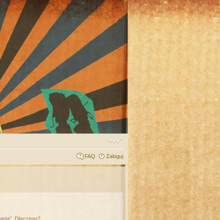
FAQ
Zaloguj
łania”. Dlaczego?