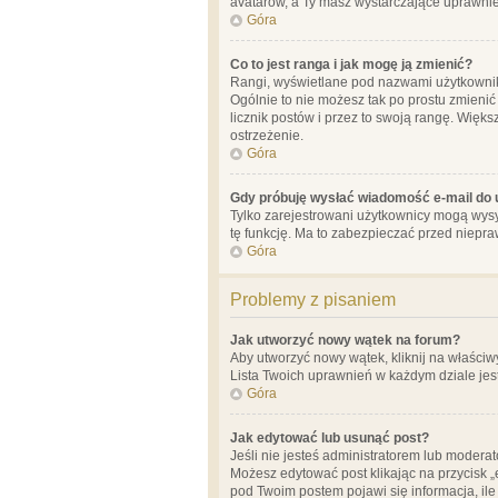
avatarów, a Ty masz wystarczające uprawnien
Góra
Co to jest ranga i jak mogę ją zmienić?
Rangi, wyświetlane pod nazwami użytkowników
Ogólnie to nie możesz tak po prostu zmienić
licznik postów i przez to swoją rangę. Więks
ostrzeżenie.
Góra
Gdy próbuję wysłać wiadomość e-mail do 
Tylko zarejestrowani użytkownicy mogą wysył
tę funkcję. Ma to zabezpieczać przed niep
Góra
Problemy z pisaniem
Jak utworzyć nowy wątek na forum?
Aby utworzyć nowy wątek, kliknij na właściw
Lista Twoich uprawnień w każdym dziale jes
Góra
Jak edytować lub usunąć post?
Jeśli nie jesteś administratorem lub moderat
Możesz edytować post klikając na przycisk „
pod Twoim postem pojawi się informacja, ile ra