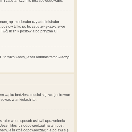
em i zapytaj, czym to jest spowodowane.
rum, np. moderator czy administrator.
 postów tylko po to, żeby zwiększyć swój
y Twój licznik postów albo przyzna Ci
o tylko wtedy, jeżeli administrator włączył
em wątku będziesz musiał się zarejestrować.
sować w ankietach itp.
istrator w ten sposób ustawił uprawnienia.
eżeli ktoś już odpowiedział na ten post,
tedy, jeśli ktoś odpowiedział; nie pojawi się