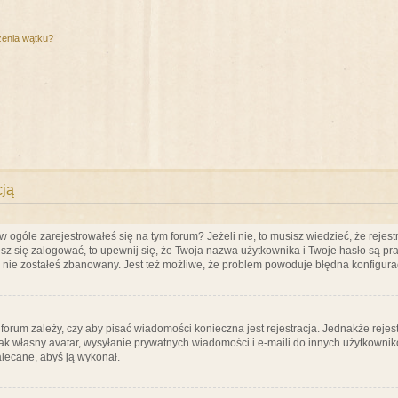
zenia wątku?
cją
ogóle zarejestrowałeś się na tym forum? Jeżeli nie, to musisz wiedzieć, że rejestr
esz się zalogować, to upewnij się, że Twoja nazwa użytkownika i Twoje hasło są praw
e nie zostałeś zbanowany. Jest też możliwe, że problem powoduje błędna konfigura
a forum zależy, czy aby pisać wiadomości konieczna jest rejestracja. Jednakże reje
jak własny avatar, wysyłanie prywatnych wiadomości i e-maili do innych użytkownik
zalecane, abyś ją wykonał.