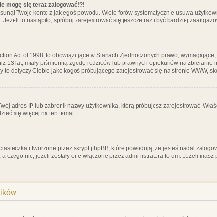
nie mogę się teraz zalogować!?!
sunął Twoje konto z jakiegoś powodu. Wiele forów systematycznie usuwa użytkownik
 Jeżeli to nastąpiło, spróbuj zarejestrować się jeszcze raz i być bardziej zaanga
ction Act of 1998, to obowiązujące w Stanach Zjednoczonych prawo, wymagające, 
 niż 13 lat, miały piśmienną zgodę rodziców lub prawnych opiekunów na zbieranie 
 czy to dotyczy Ciebie jako kogoś próbującego zarejestrować się na stronie WWW, sk
 Twój adres IP lub zabronił nazwy użytkownika, którą próbujesz zarejestrować. Właś
dzieć się więcej na ten temat.
ciasteczka utworzone przez skrypt phpBB, które powodują, że jesteś nadal zalogo
ś, a czego nie, jeżeli zostały one włączone przez administratora forum. Jeżeli mas
ników