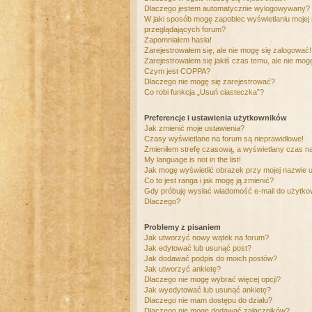
Dlaczego jestem automatycznie wylogowywany?
W jaki sposób mogę zapobiec wyświetlaniu mojej
przeglądających forum?
Zapomniałem hasła!
Zarejestrowałem się, ale nie mogę się zalogować!
Zarejestrowałem się jakiś czas temu, ale nie mog
Czym jest COPPA?
Dlaczego nie mogę się zarejestrować?
Co robi funkcja „Usuń ciasteczka”?
Preferencje i ustawienia użytkowników
Jak zmienić moje ustawienia?
Czasy wyświetlane na forum są nieprawidłowe!
Zmieniłem strefę czasową, a wyświetlany czas nad
My language is not in the list!
Jak mogę wyświetlić obrazek przy mojej nazwie 
Co to jest ranga i jak mogę ją zmienić?
Gdy próbuję wysłać wiadomość e-mail do użytkow
Dlaczego?
Problemy z pisaniem
Jak utworzyć nowy wątek na forum?
Jak edytować lub usunąć post?
Jak dodawać podpis do moich postów?
Jak utworzyć ankietę?
Dlaczego nie mogę wybrać więcej opcji?
Jak wyedytować lub usunąć ankietę?
Dlaczego nie mam dostępu do działu?
Dlaczego nie mogę dodawać załączników?