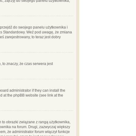
ć, zajrzyj do swojego panelu użytkownika;
m, przejdź do swojego panelu użytkownika i
zas Standardowy. Weź pod uwagę, że zmiana
ś zarejestrowany, to teraz jest dobry
, to znaczy, że czas serwera jest
ard administrator if they can install the
d at the phpBB website (see link at the
h to obrazki związane z rangą użytkownika,
kownika na forum. Drugi, zazwyczaj większy
em, że administrator forum włączył funkcje