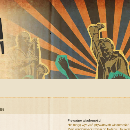
ia
Prywatne wiadomości
Nie mogę wysyłać prywatnych wiadomości!
Moje wiadomości trafiają do folderu „Do wys