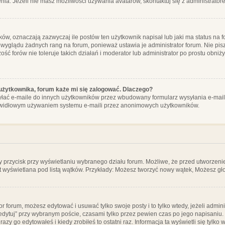
ia. Jeżeli nie masz możliwości używania avatarów, skontaktuj się z administrator
, oznaczają zazwyczaj ile postów ten użytkownik napisał lub jaki ma status na fo
 wyglądu żadnych rang na forum, ponieważ ustawia je administrator forum. Nie pisz
zość forów nie toleruje takich działań i moderator lub administrator po prostu obniż
użytkownika, forum każe mi się zalogować. Dlaczego?
ać e-maile do innych użytkowników przez wbudowany formularz wysyłania e-maili i t
rawidłowym używaniem systemu e-maili przez anonimowych użytkowników.
y przycisk przy wyświetlaniu wybranego działu forum. Możliwe, że przed utworzeni
t wyświetlana pod listą wątków. Przykłady: Możesz tworzyć nowy wątek, Możesz gło
or forum, możesz edytować i usuwać tylko swoje posty i to tylko wtedy, jeżeli admin
edytuj” przy wybranym poście, czasami tylko przez pewien czas po jego napisaniu. J
zy go edytowałeś i kiedy zrobiłeś to ostatni raz. Informacja ta wyświetli się tylko w