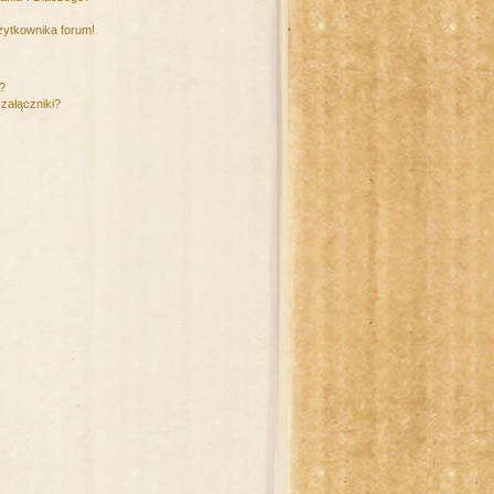
żytkownika forum!
m?
załączniki?