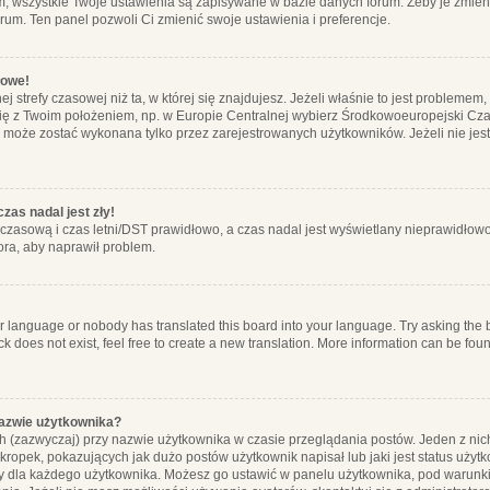
m, wszystkie Twoje ustawienia są zapisywane w bazie danych forum. Żeby je zmieni
orum. Ten panel pozwoli Ci zmienić swoje ustawienia i preferencje.
łowe!
j strefy czasowej niż ta, w której się znajdujesz. Jeżeli właśnie to jest probleme
się z Twoim położeniem, np. w Europie Centralnej wybierz Środkowoeuropejski C
, może zostać wykonana tylko przez zarejestrowanych użytkowników. Jeżeli nie jeste
zas nadal jest zły!
ę czasową i czas letni/DST prawidłowo, a czas nadal jest wyświetlany nieprawidłowo
ora, aby naprawił problem.
ur language or nobody has translated this board into your language. Try asking the bo
 does not exist, feel free to create a new translation. More information can be foun
nazwie użytkownika?
h (zazwyczaj) przy nazwie użytkownika w czasie przeglądania postów. Jeden z nic
ropek, pokazujących jak dużo postów użytkownik napisał lub jaki jest status użyt
alny dla każdego użytkownika. Możesz go ustawić w panelu użytkownika, pod warunki