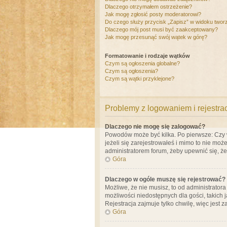
Dlaczego otrzymałem ostrzeżenie?
Jak mogę zgłosić posty moderatorowi?
Do czego służy przycisk „Zapisz” w widoku twor
Dlaczego mój post musi być zaakceptowany?
Jak mogę przesunąć swój wątek w górę?
Formatowanie i rodzaje wątków
Czym są ogłoszenia globalne?
Czym są ogłoszenia?
Czym są wątki przyklejone?
Problemy z logowaniem i rejestra
Dlaczego nie mogę się zalogować?
Powodów może być kilka. Po pierwsze: Czy w 
jeżeli się zarejestrowałeś i mimo to nie moż
administratorem forum, żeby upewnić się, ż
Góra
Dlaczego w ogóle muszę się rejestrować?
Możliwe, że nie musisz, to od administrator
możliwości niedostępnych dla gości, takich 
Rejestracja zajmuje tylko chwilę, więc jest 
Góra