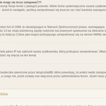
nie mogę się teraz zalogować!?!
sunął Twoje konto z jakiegoś powodu. Wiele forów systematycznie usuwa użytkownik
 Jeżeli to nastąpiło, spróbuj zarejestrować się jeszcze raz i być bardziej zaanga
ction Act of 1998, to obowiązujące w Stanach Zjednoczonych prawo, wymagające, 
 niż 13 lat, miały piśmienną zgodę rodziców lub prawnych opiekunów na zbieranie 
 czy to dotyczy Ciebie jako kogoś próbującego zarejestrować się na stronie WWW, sk
 Twój adres IP lub zabronił nazwy użytkownika, którą próbujesz zarejestrować. Właś
dzieć się więcej na ten temat.
ciasteczka utworzone przez skrypt phpBB, które powodują, że jesteś nadal zalogo
ś, a czego nie, jeżeli zostały one włączone przez administratora forum. Jeżeli mas
ników