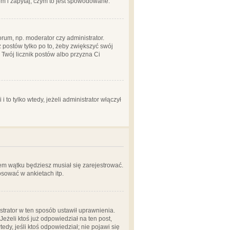
em i zapytaj, czym to jest spowodowane.
rum, np. moderator czy administrator.
 postów tylko po to, żeby zwiększyć swój
y Twój licznik postów albo przyzna Ci
o tylko wtedy, jeżeli administrator włączył
em wątku będziesz musiał się zarejestrować.
sować w ankietach itp.
istrator w ten sposób ustawił uprawnienia.
eżeli ktoś już odpowiedział na ten post,
tedy, jeśli ktoś odpowiedział; nie pojawi się