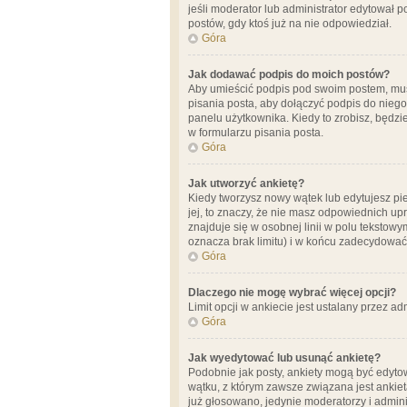
jeśli moderator lub administrator edytował 
postów, gdy ktoś już na nie odpowiedział.
Góra
Jak dodawać podpis do moich postów?
Aby umieścić podpis pod swoim postem, mus
pisania posta, aby dołączyć podpis do nie
panelu użytkownika. Kiedy to zrobisz, będ
w formularzu pisania posta.
Góra
Jak utworzyć ankietę?
Kiedy tworzysz nowy wątek lub edytujesz pier
jej, to znaczy, że nie masz odpowiednich up
znajduje się w osobnej linii w polu tekstow
oznacza brak limitu) i w końcu zadecydować
Góra
Dlaczego nie mogę wybrać więcej opcji?
Limit opcji w ankiecie jest ustalany przez ad
Góra
Jak wyedytować lub usunąć ankietę?
Podobnie jak posty, ankiety mogą być edytow
wątku, z którym zawsze związana jest ankieta
już głosowano, jedynie moderatorzy i admini