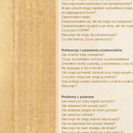
Dlaczego jestem automatycznie wylogowywany?
W jaki sposób mogę zapobiec wyświetlaniu mojej
przeglądających forum?
Zapomniałem hasła!
Zarejestrowałem się, ale nie mogę się zalogować!
Zarejestrowałem się jakiś czas temu, ale nie mog
Czym jest COPPA?
Dlaczego nie mogę się zarejestrować?
Co robi funkcja „Usuń ciasteczka”?
Preferencje i ustawienia użytkowników
Jak zmienić moje ustawienia?
Czasy wyświetlane na forum są nieprawidłowe!
Zmieniłem strefę czasową, a wyświetlany czas nad
My language is not in the list!
Jak mogę wyświetlić obrazek przy mojej nazwie 
Co to jest ranga i jak mogę ją zmienić?
Gdy próbuję wysłać wiadomość e-mail do użytkow
Dlaczego?
Problemy z pisaniem
Jak utworzyć nowy wątek na forum?
Jak edytować lub usunąć post?
Jak dodawać podpis do moich postów?
Jak utworzyć ankietę?
Dlaczego nie mogę wybrać więcej opcji?
Jak wyedytować lub usunąć ankietę?
Dlaczego nie mam dostępu do działu?
Dlaczego nie mogę dodawać załączników?