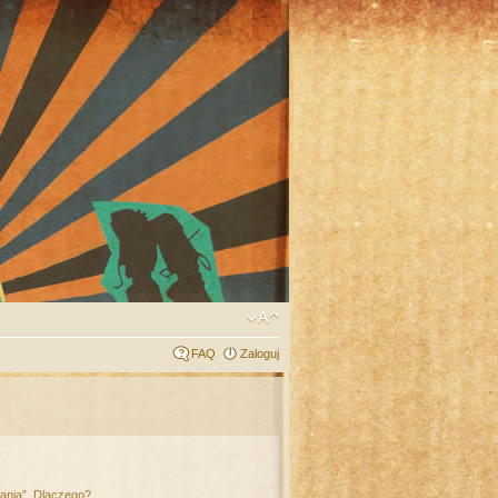
FAQ
Zaloguj
łania”. Dlaczego?