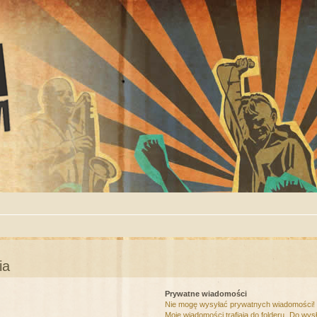
ia
Prywatne wiadomości
Nie mogę wysyłać prywatnych wiadomości!
Moje wiadomości trafiają do folderu „Do wys