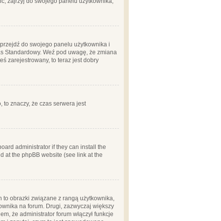
ć, zajrzyj do swojego panelu użytkownika;
m, przejdź do swojego panelu użytkownika i
zas Standardowy. Weź pod uwagę, że zmiana
ś zarejestrowany, to teraz jest dobry
, to znaczy, że czas serwera jest
ard administrator if they can install the
d at the phpBB website (see link at the
h to obrazki związane z rangą użytkownika,
kownika na forum. Drugi, zazwyczaj większy
em, że administrator forum włączył funkcje