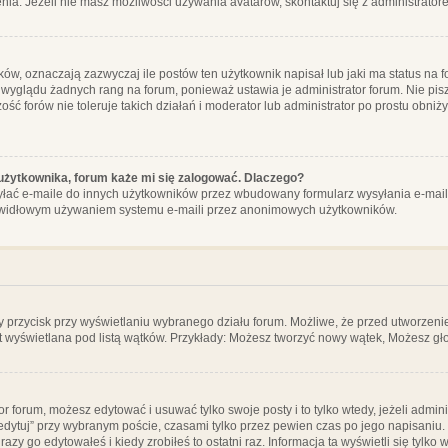
ia. Jeżeli nie masz możliwości używania avatarów, skontaktuj się z administrator
, oznaczają zazwyczaj ile postów ten użytkownik napisał lub jaki ma status na fo
 wyglądu żadnych rang na forum, ponieważ ustawia je administrator forum. Nie pisz
zość forów nie toleruje takich działań i moderator lub administrator po prostu obniż
użytkownika, forum każe mi się zalogować. Dlaczego?
ać e-maile do innych użytkowników przez wbudowany formularz wysyłania e-maili i t
rawidłowym używaniem systemu e-maili przez anonimowych użytkowników.
y przycisk przy wyświetlaniu wybranego działu forum. Możliwe, że przed utworzeni
t wyświetlana pod listą wątków. Przykłady: Możesz tworzyć nowy wątek, Możesz gło
or forum, możesz edytować i usuwać tylko swoje posty i to tylko wtedy, jeżeli admin
edytuj” przy wybranym poście, czasami tylko przez pewien czas po jego napisaniu. J
zy go edytowałeś i kiedy zrobiłeś to ostatni raz. Informacja ta wyświetli się tylko w