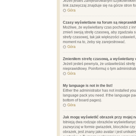
Jeżeli jesteś zarejestrowanym użytkownikie
link zazwyczaj znajduje się na górze stron f
Góra
Czasy wyświetlane na forum są nieprawid
Możliwe, że wyświetlany czas pochodzi z inne
zmień swoją strefę czasową, aby zgadzała 
strefy czasowej, tak jak większości ustawień
moment na to, żeby się zarejestrować.
Góra
Zmieniłem strefę czasową, a wyświetlany c
Jeżeli jesteś pewny/a, że ustawiłeś/aś stref
nieprawidłowy. Poinformuj o tym administrat
Góra
My language is not in the list!
Either the administrator has not installed yo
language pack you need. If the language pack
bottom of board pages).
Góra
Jak mogę wyświetlić obrazek przy mojej 
Istnieją dwa rodzaje obrazków wyświetlanyc
zazwyczaj w formie gwiazdek, bloczków czy k
obrazek, jest znany jako avatar i jest unik