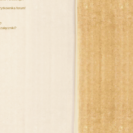
żytkownika forum!
m?
załączniki?