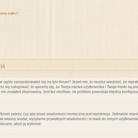
zenia wątku?
cją
ogóle zarejestrowałeś się na tym forum? Jeżeli nie, to musisz wiedzieć, że rejestr
esz się zalogować, to upewnij się, że Twoja nazwa użytkownika i Twoje hasło są praw
e nie zostałeś zbanowany. Jest też możliwe, że problem powoduje błędna konfigura
a forum zależy, czy aby pisać wiadomości konieczna jest rejestracja. Jednakże reje
jak własny avatar, wysyłanie prywatnych wiadomości i e-maili do innych użytkownik
zalecane, abyś ją wykonał.