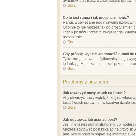
avatarów, a Ty masz wystarczające uprawnien
Góra
Co to jest ranga i jak mogę ją zmienić?
Rangi, wyświetlane pod nazwami użytkowników
Ogólnie to nie możesz tak po prostu zmienić
licznik postów i przez to swoją rangę. Więks
ostrzeżenie.
Góra
Gdy próbuję wysłać wiadomość e-mail do 
Tylko zarejestrowani użytkownicy mogą wysył
tę funkcję. Ma to zabezpieczać przed niep
Góra
Problemy z pisaniem
Jak utworzyć nowy wątek na forum?
Aby utworzyć nowy wątek, kliknij na właściw
Lista Twoich uprawnień w każdym dziale jes
Góra
Jak edytować lub usunąć post?
Jeśli nie jesteś administratorem lub moderat
Możesz edytować post klikając na przycisk „
pod Twoim postem pojawi się informacja, ile ra