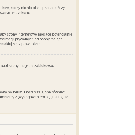
ów, którzy nic nie pisali przez dłuższy
żowanym w dyskusje.
aby strony internetowe mogące potencjalnie
informacji prywatnych od osoby mającej
ontaktuj się z prawnikiem.
ciciel strony mógł też zablokować
wany na forum. Dostarczają one również
z problemy z (wy)logowaniem się, usunięcie