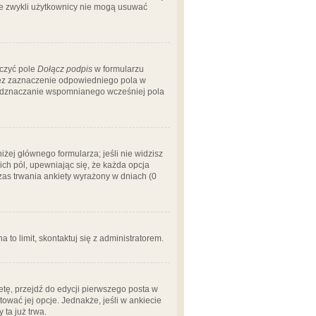
 że zwykli użytkownicy nie mogą usuwać
aczyć pole
Dołącz podpis
w formularzu
zez zaznaczenie odpowiedniego pola w
 odznaczanie wspomnianego wcześniej pola
iżej głównego formularza; jeśli nie widzisz
ich pól, upewniając się, że każda opcja
czas trwania ankiety wyrażony w dniach (0
a to limit, skontaktuj się z administratorem.
tę, przejdź do edycji pierwszego posta w
tować jej opcje. Jednakże, jeśli w ankiecie
ta już trwa.