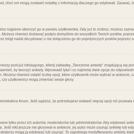
post, choć oni mogą zostawić notatkę z informacją dlaczego go edytowali. Zauważ,
isz najpierw utworzyć go w panelu użytkownika. Gdy już to zrobisz, możesz zazn
go. Możesz również dodawać podpis domyślnie do wszystkich Twoich postów, popr
ziesz mógł nadal decydować o nie dołączeniu go do pojedynczych postów poprzez
wszy post już istniejącego, kliknij zakładkę „Tworzenie ankiety” znajdującą się pon
rawnień, by tworzyć ankiety. Wprowadź tytuł i co najmniej dwie opcje do odpowiedn
ym. Możesz również ustalić liczbę opcji, które użytkownik może wybrać w ankiecie, 
, czy użytkownicy mogą zmieniać swoje głosy.
ministratora forum. Jeśli sądzisz, że potrzebujesz wstawić więcej opcji niż pozwala n
ane tylko przez ich autorów, moderatorów lub administratorów. Aby edytować ankie
. Jeśli nikt jeszcze nie głosował w ankiecie, jej autor może usunąć ankietę lub edy
stratorzy mogą ją edytować lub usunąć. To zapobiega modyfikowaniu ankiety, kiedy 