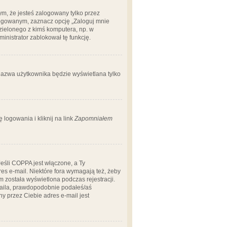
m, że jesteś zalogowany tylko przez
logowanym, zaznacz opcję „Zaloguj mnie
dzielonego z kimś komputera, np. w
dministrator zablokował tę funkcję.
 nazwa użytkownika będzie wyświetlana tylko
logowania i kliknij na link
Zapomniałem
Jeśli COPPA jest włączone, a Ty
res e-mail. Niektóre fora wymagają też, żeby
 została wyświetlona podczas rejestracji.
-maila, prawdopodobnie podałeś/aś
ny przez Ciebie adres e-mail jest