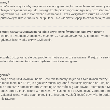
ywany?
omatycznie przy każdej wizycie
w czasie logowania, forum zachowa informację o ty
pobiega przejęciu dostępu do Twojego konta przez kogoś innego. Aby pozostać za
logowania się. Jest to stanowczo niezalecane, jeżeli korzystasz z forum ze współ
uterowej w szkole / na uczelni itp. Jeżeli nie widzisz tej opcji, to oznacza to, że a
u mojej nazwy użytkownika na liście użytkowników przeglądających forum?
ch forum”, znajdziesz opcję
Nie pokazuj, że jestem online
. Włącz tę opcję i Twoja
ędziesz liczony jako ukryty użytkownik.
e zostać odzyskane, ale bez problemu może zostać zresetowane. Przejdź na stronę 
prawdopodobnie niedługo znów będziesz mógł się zalogować.
ogować!
ową nazwę użytkownika i hasło. Jeśli tak, to nastąpiła jedna z tych dwóch rzeczy: 
że masz mniej niż 13 lat, to będziesz musiał wykonać instrukcje wysłane na Twój ad
ie albo przez administratora, zanim będziesz mógł się zalogować; informacja o tym
tępuj zgodnie z instrukcjami w nim zawartymi. Jeżeli nie otrzymałeś/aś żadnego e
 zaklasyfikowany jako spam przez filtr antyspamowy. Jeśli jesteś pewny/a, że poda
nistratorem.