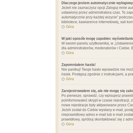
Dlaczego jestem automatycznie wylogow
Jeżeli nie zaznaczysz opcji
Zaloguj mnie aut
ustawiony przez administratora czas. To za
automatycznie przy każdej wizycie” podczas 
bibliotece, kawiarence internetowej, sali komp
Góra
W jaki sposób mogę zapobiec wyświetlani
W swoim panelu użytkownika, w „Ustawienia
dla administratorów, moderatorów i Ciebie. B
Góra
Zapomniałem hasła!
Nie panikuj! Twoje hasło wprawdzie nie moż
hasła
. Postępuj zgodnie z instrukcjami, a 
Góra
Zarejestrowałem się, ale nie mogę się zal
Po pierwsze, sprawdź, czy wpisujesz prawidł
poinformowałeś skrypt w czasie rejestracji, 
nowe rejestracje były aktywowane przez Cieb
Jeżeli został do Ciebie wysłany e-mail, pos
nieprawidłowy adres e-mail lub e-mail został
prawidłowy, spróbuj skontaktować się z admi
Góra