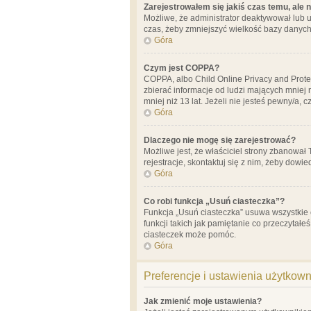
Zarejestrowałem się jakiś czas temu, ale 
Możliwe, że administrator deaktywował lub u
czas, żeby zmniejszyć wielkość bazy danych.
Góra
Czym jest COPPA?
COPPA, albo Child Online Privacy and Prote
zbierać informacje od ludzi mających mniej
mniej niż 13 lat. Jeżeli nie jesteś pewny/a,
Góra
Dlaczego nie mogę się zarejestrować?
Możliwe jest, że właściciel strony zbanował
rejestracje, skontaktuj się z nim, żeby dowie
Góra
Co robi funkcja „Usuń ciasteczka”?
Funkcja „Usuń ciasteczka” usuwa wszystkie 
funkcji takich jak pamiętanie co przeczytałe
ciasteczek może pomóc.
Góra
Preferencje i ustawienia użytkow
Jak zmienić moje ustawienia?