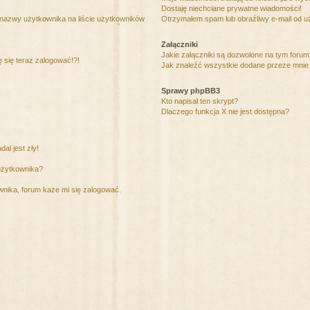
Dostaję niechciane prywatne wiadomości!
 nazwy użytkownika na liście użytkowników
Otrzymałem spam lub obraźliwy e-mail od u
Załączniki
Jakie załączniki są dozwolone na tym foru
ę się teraz zalogować!?!
Jak znaleźć wszystkie dodane przeze mnie 
Sprawy phpBB3
Kto napisał ten skrypt?
Dlaczego funkcja X nie jest dostępna?
al jest zły!
użytkownika?
nika, forum każe mi się zalogować.