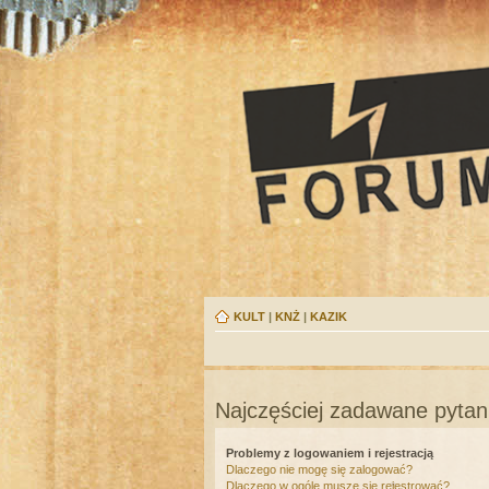
KULT
|
KNŻ
|
KAZIK
Najczęściej zadawane pytan
Problemy z logowaniem i rejestracją
Dlaczego nie mogę się zalogować?
Dlaczego w ogóle muszę się rejestrować?