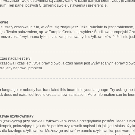
m, wszystkie Twoje ustawienia są zapisywane w bazie danych forum. Żeby je zmieni
orum. Ten panel pozwoli Ci zmienić swoje ustawienia i preferencje.
łowe!
j strefy czasowej niż ta, w której się znajdujesz. Jeżeli właśnie to jest probleme
się z Twoim położeniem, np. w Europie Centralnej wybierz Środkowoeuropejski C
, może zostać wykonana tylko przez zarejestrowanych użytkowników. Jeżeli nie jeste
zas nadal jest zły!
ę czasową i czas letni/DST prawidłowo, a czas nadal jest wyświetlany nieprawidłowo
ora, aby naprawił problem.
ur language or nobody has translated this board into your language. Try asking the bo
 does not exist, feel free to create a new translation. More information can be foun
nazwie użytkownika?
h (zazwyczaj) przy nazwie użytkownika w czasie przeglądania postów. Jeden z nic
ropek, pokazujących jak dużo postów użytkownik napisał lub jaki jest status użyt
alny dla każdego użytkownika. Możesz go ustawić w panelu użytkownika, pod warunki