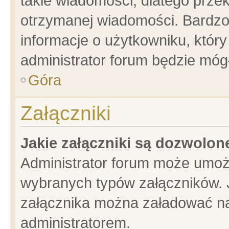
takie wiadomości, dlatego prze
otrzymanej wiadomości. Bardzo
informacje o użytkowniku, któ
administrator forum będzie móg
Góra
Załączniki
Jakie załączniki są dozwolo
Administrator forum może umoż
wybranych typów załączników. J
załącznika można załadować na 
administratorem.