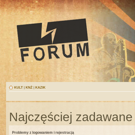
KULT
|
KNŻ
|
KAZIK
Najczęściej zadawane 
Problemy z logowaniem i rejestracją