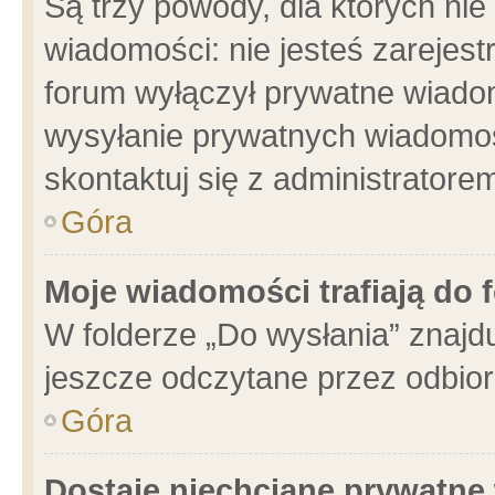
Są trzy powody, dla których n
wiadomości: nie jesteś zarejest
forum wyłączył prywatne wiadom
wysyłanie prywatnych wiadomości
skontaktuj się z administratore
Góra
Moje wiadomości trafiają do 
W folderze „Do wysłania” znajdu
jeszcze odczytane przez odbior
Góra
Dostaję niechciane prywatne