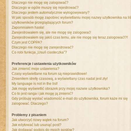
Dlaczego nie mogę się zalogować?
Dlaczego w ogóle muszę się rejestrować?
Dlaczego jestem automatycznie wylogowywany?
W jaki sposób mogę zapobiec wyświetlaniu mojej nazwy użytkownika na liś
użytkowników przeglądających forum?
Zapomniałem hasła!
Zarejestrowałem się, ale nie mogę się zalogować!
Zarejestrowałem się jakiś czas temu, ale nie mogę się teraz zalogować!?!
Czym jest COPPA?
Dlaczego nie mogę się zarejestrować?
Co robi funkcja „Usuń ciasteczka”?
Preferencje i ustawienia użytkowników
Jak zmienić moje ustawienia?
Czasy wyświetlane na forum są nieprawidłowe!
Zmieniłem strefę czasową, a wyświetlany czas nadal jest zły!
My language is not in the list!
Jak mogę wyświetlić obrazek przy mojej nazwie użytkownika?
Co to jest ranga i jak mogę ją zmienić?
Gdy próbuję wysłać wiadomość e-mail do użytkownika, forum każe mi się
zalogować. Dlaczego?
Problemy z pisaniem
Jak utworzyć nowy wątek na forum?
Jak edytować lub usunąć post?
Jak dodawać podpis do moich postów?