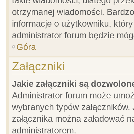
takie wiadomości, dlatego prze
otrzymanej wiadomości. Bardzo
informacje o użytkowniku, któ
administrator forum będzie móg
Góra
Załączniki
Jakie załączniki są dozwolo
Administrator forum może umoż
wybranych typów załączników. J
załącznika można załadować na 
administratorem.