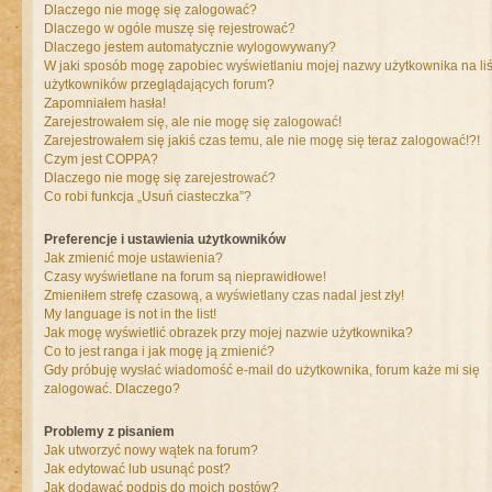
Dlaczego nie mogę się zalogować?
Dlaczego w ogóle muszę się rejestrować?
Dlaczego jestem automatycznie wylogowywany?
W jaki sposób mogę zapobiec wyświetlaniu mojej nazwy użytkownika na liś
użytkowników przeglądających forum?
Zapomniałem hasła!
Zarejestrowałem się, ale nie mogę się zalogować!
Zarejestrowałem się jakiś czas temu, ale nie mogę się teraz zalogować!?!
Czym jest COPPA?
Dlaczego nie mogę się zarejestrować?
Co robi funkcja „Usuń ciasteczka”?
Preferencje i ustawienia użytkowników
Jak zmienić moje ustawienia?
Czasy wyświetlane na forum są nieprawidłowe!
Zmieniłem strefę czasową, a wyświetlany czas nadal jest zły!
My language is not in the list!
Jak mogę wyświetlić obrazek przy mojej nazwie użytkownika?
Co to jest ranga i jak mogę ją zmienić?
Gdy próbuję wysłać wiadomość e-mail do użytkownika, forum każe mi się
zalogować. Dlaczego?
Problemy z pisaniem
Jak utworzyć nowy wątek na forum?
Jak edytować lub usunąć post?
Jak dodawać podpis do moich postów?