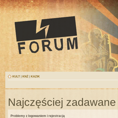
KULT
|
KNŻ
|
KAZIK
Najczęściej zadawane 
Problemy z logowaniem i rejestracją