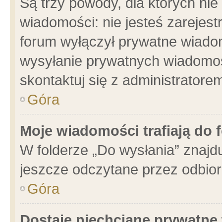
Są trzy powody, dla których n
wiadomości: nie jesteś zarejest
forum wyłączył prywatne wiadom
wysyłanie prywatnych wiadomości
skontaktuj się z administratore
Góra
Moje wiadomości trafiają do 
W folderze „Do wysłania” znajdu
jeszcze odczytane przez odbior
Góra
Dostaję niechciane prywatne