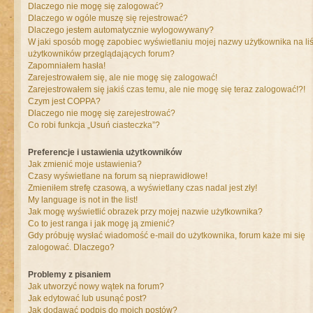
Dlaczego nie mogę się zalogować?
Dlaczego w ogóle muszę się rejestrować?
Dlaczego jestem automatycznie wylogowywany?
W jaki sposób mogę zapobiec wyświetlaniu mojej nazwy użytkownika na liś
użytkowników przeglądających forum?
Zapomniałem hasła!
Zarejestrowałem się, ale nie mogę się zalogować!
Zarejestrowałem się jakiś czas temu, ale nie mogę się teraz zalogować!?!
Czym jest COPPA?
Dlaczego nie mogę się zarejestrować?
Co robi funkcja „Usuń ciasteczka”?
Preferencje i ustawienia użytkowników
Jak zmienić moje ustawienia?
Czasy wyświetlane na forum są nieprawidłowe!
Zmieniłem strefę czasową, a wyświetlany czas nadal jest zły!
My language is not in the list!
Jak mogę wyświetlić obrazek przy mojej nazwie użytkownika?
Co to jest ranga i jak mogę ją zmienić?
Gdy próbuję wysłać wiadomość e-mail do użytkownika, forum każe mi się
zalogować. Dlaczego?
Problemy z pisaniem
Jak utworzyć nowy wątek na forum?
Jak edytować lub usunąć post?
Jak dodawać podpis do moich postów?