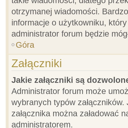
takie wiadomości, dlatego prze
otrzymanej wiadomości. Bardzo
informacje o użytkowniku, któ
administrator forum będzie móg
Góra
Załączniki
Jakie załączniki są dozwolo
Administrator forum może umoż
wybranych typów załączników. J
załącznika można załadować na 
administratorem.