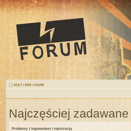
KULT
|
KNŻ
|
KAZIK
Najczęściej zadawane 
Problemy z logowaniem i rejestracją