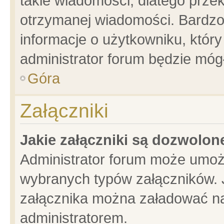
takie wiadomości, dlatego prze
otrzymanej wiadomości. Bardzo
informacje o użytkowniku, któ
administrator forum będzie móg
Góra
Załączniki
Jakie załączniki są dozwolo
Administrator forum może umoż
wybranych typów załączników. J
załącznika można załadować na 
administratorem.