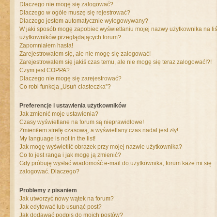
Dlaczego nie mogę się zalogować?
Dlaczego w ogóle muszę się rejestrować?
Dlaczego jestem automatycznie wylogowywany?
W jaki sposób mogę zapobiec wyświetlaniu mojej nazwy użytkownika na liś
użytkowników przeglądających forum?
Zapomniałem hasła!
Zarejestrowałem się, ale nie mogę się zalogować!
Zarejestrowałem się jakiś czas temu, ale nie mogę się teraz zalogować!?!
Czym jest COPPA?
Dlaczego nie mogę się zarejestrować?
Co robi funkcja „Usuń ciasteczka”?
Preferencje i ustawienia użytkowników
Jak zmienić moje ustawienia?
Czasy wyświetlane na forum są nieprawidłowe!
Zmieniłem strefę czasową, a wyświetlany czas nadal jest zły!
My language is not in the list!
Jak mogę wyświetlić obrazek przy mojej nazwie użytkownika?
Co to jest ranga i jak mogę ją zmienić?
Gdy próbuję wysłać wiadomość e-mail do użytkownika, forum każe mi się
zalogować. Dlaczego?
Problemy z pisaniem
Jak utworzyć nowy wątek na forum?
Jak edytować lub usunąć post?
Jak dodawać podpis do moich postów?