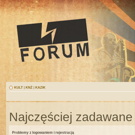
KULT
|
KNŻ
|
KAZIK
Najczęściej zadawane 
Problemy z logowaniem i rejestracją