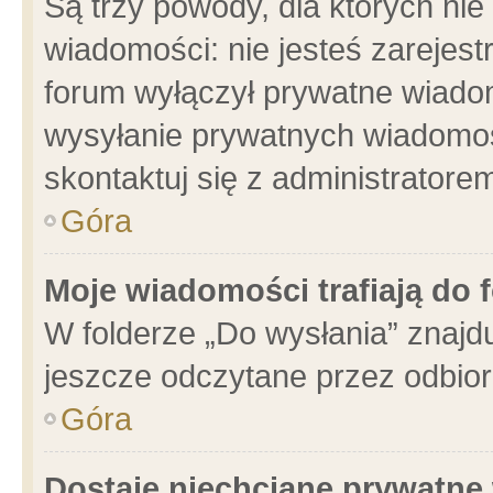
Są trzy powody, dla których n
wiadomości: nie jesteś zarejest
forum wyłączył prywatne wiadom
wysyłanie prywatnych wiadomości
skontaktuj się z administratore
Góra
Moje wiadomości trafiają do 
W folderze „Do wysłania” znajdu
jeszcze odczytane przez odbior
Góra
Dostaję niechciane prywatne