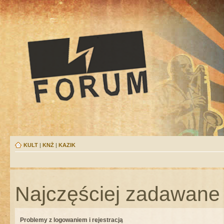
KULT
|
KNŻ
|
KAZIK
Najczęściej zadawane 
Problemy z logowaniem i rejestracją