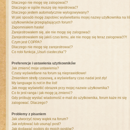
Dlaczego nie mogę się zalogować?
Dlaczego w ogóle muszę się rejestrować?
Dlaczego jestem automatycznie wylogowywany?
W jaki sposób mogę zapobiec wyświetlaniu mojej nazwy użytkownika na liś
użytkowników przeglądających forum?
Zapomniałem hasła!
Zarejestrowałem się, ale nie mogę się zalogować!
Zarejestrowałem się jakiś czas temu, ale nie mogę się teraz zalogować!?!
Czym jest COPPA?
Dlaczego nie mogę się zarejestrować?
Co robi funkcja „Usuń ciasteczka”?
Preferencje i ustawienia użytkowników
Jak zmienić moje ustawienia?
Czasy wyświetlane na forum są nieprawidłowe!
Zmieniłem strefę czasową, a wyświetlany czas nadal jest zły!
My language is not in the list!
Jak mogę wyświetlić obrazek przy mojej nazwie użytkownika?
Co to jest ranga i jak mogę ją zmienić?
Gdy próbuję wysłać wiadomość e-mail do użytkownika, forum każe mi się
zalogować. Dlaczego?
Problemy z pisaniem
Jak utworzyć nowy wątek na forum?
Jak edytować lub usunąć post?
Jak dodawać podpis do moich postów?