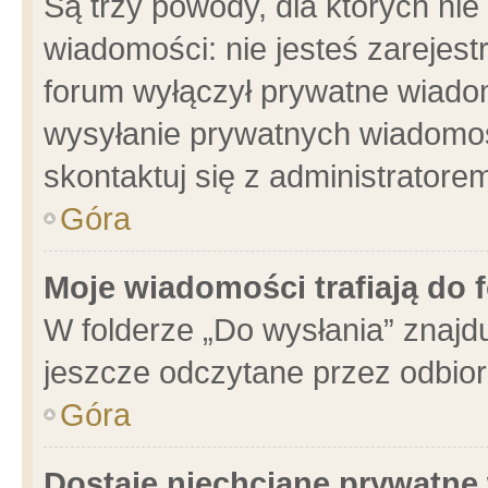
Są trzy powody, dla których n
wiadomości: nie jesteś zarejest
forum wyłączył prywatne wiadom
wysyłanie prywatnych wiadomości
skontaktuj się z administratore
Góra
Moje wiadomości trafiają do 
W folderze „Do wysłania” znajdu
jeszcze odczytane przez odbior
Góra
Dostaję niechciane prywatne