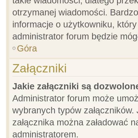
takie wiadomości, dlatego prze
otrzymanej wiadomości. Bardzo
informacje o użytkowniku, któ
administrator forum będzie móg
Góra
Załączniki
Jakie załączniki są dozwolo
Administrator forum może umoż
wybranych typów załączników. J
załącznika można załadować na 
administratorem.