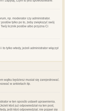
em i zapytaj, czym to jest spowodowane.
rum, np. moderator czy administrator.
 postów tylko po to, żeby zwiększyć swój
y Twój licznik postów albo przyzna Ci
o tylko wtedy, jeżeli administrator włączył
em wątku będziesz musiał się zarejestrować.
sować w ankietach itp.
istrator w ten sposób ustawił uprawnienia.
eżeli ktoś już odpowiedział na ten post,
tedy, jeśli ktoś odpowiedział; nie pojawi się