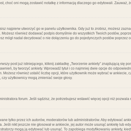
post, choć oni mogą zostawić notatkę z informacją dlaczego go edytowali. Zauważ,
isz najpierw utworzyć go w panelu użytkownika. Gdy już to zrobisz, możesz zazn
go. Możesz również dodawać podpis domyślnie do wszystkich Twoich postów, popr
ziesz mógł nadal decydować o nie dołączeniu go do pojedynczych postów poprzez
wszy post już istniejącego, kliknij zakładkę „Tworzenie ankiety” znajdującą się pon
rawnień, by tworzyć ankiety. Wprowadź tytuł i co najmniej dwie opcje do odpowiedn
ym. Możesz również ustalić liczbę opcji, które użytkownik może wybrać w ankiecie, 
, czy użytkownicy mogą zmieniać swoje głosy.
ministratora forum. Jeśli sądzisz, że potrzebujesz wstawić więcej opcji niż pozwala n
ane tylko przez ich autorów, moderatorów lub administratorów. Aby edytować ankie
. Jeśli nikt jeszcze nie głosował w ankiecie, jej autor może usunąć ankietę lub edy
stratorzy mogą ją edytować lub usunąć. To zapobiega modyfikowaniu ankiety, kiedy 