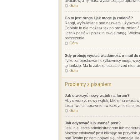
avatarów, a Ty masz wystarczające uprawnien
Góra
Co to jest ranga i jak mogę ją zmienić?
Rangi, wyświetlane pod nazwami użytkowników
Ogólnie to nie możesz tak po prostu zmienić
licznik postów i przez to swoją rangę. Więks
ostrzeżenie.
Góra
Gdy próbuję wysłać wiadomość e-mail do 
Tylko zarejestrowani użytkownicy mogą wysył
tę funkcję. Ma to zabezpieczać przed niep
Góra
Problemy z pisaniem
Jak utworzyć nowy wątek na forum?
Aby utworzyć nowy wątek, kliknij na właściw
Lista Twoich uprawnień w każdym dziale jes
Góra
Jak edytować lub usunąć post?
Jeśli nie jesteś administratorem lub moderat
Możesz edytować post klikając na przycisk „
pod Twoim postem pojawi się informacja, ile ra