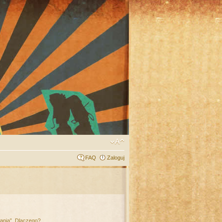
FAQ
Zaloguj
łania”. Dlaczego?