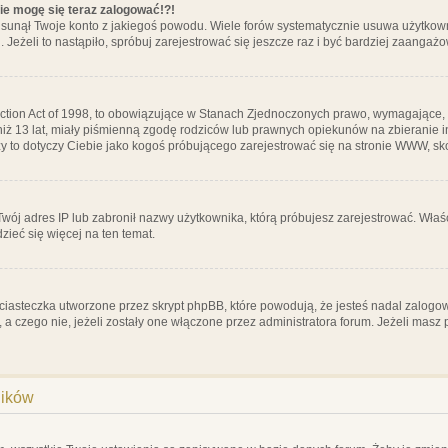
nie mogę się teraz zalogować!?!
sunął Twoje konto z jakiegoś powodu. Wiele forów systematycznie usuwa użytkownik
 Jeżeli to nastąpiło, spróbuj zarejestrować się jeszcze raz i być bardziej zaanga
ction Act of 1998, to obowiązujące w Stanach Zjednoczonych prawo, wymagające, 
 niż 13 lat, miały piśmienną zgodę rodziców lub prawnych opiekunów na zbieranie 
 czy to dotyczy Ciebie jako kogoś próbującego zarejestrować się na stronie WWW, sk
 Twój adres IP lub zabronił nazwy użytkownika, którą próbujesz zarejestrować. Właś
dzieć się więcej na ten temat.
ciasteczka utworzone przez skrypt phpBB, które powodują, że jesteś nadal zalogo
ś, a czego nie, jeżeli zostały one włączone przez administratora forum. Jeżeli mas
ników