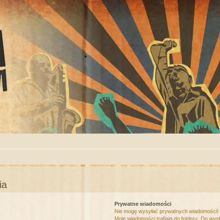
ia
Prywatne wiadomości
Nie mogę wysyłać prywatnych wiadomości!
Moje wiadomości trafiają do folderu „Do wys