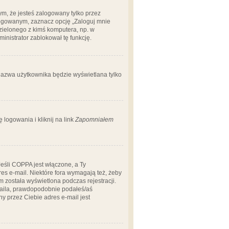
m, że jesteś zalogowany tylko przez
logowanym, zaznacz opcję „Zaloguj mnie
dzielonego z kimś komputera, np. w
dministrator zablokował tę funkcję.
 nazwa użytkownika będzie wyświetlana tylko
logowania i kliknij na link
Zapomniałem
Jeśli COPPA jest włączone, a Ty
res e-mail. Niektóre fora wymagają też, żeby
 została wyświetlona podczas rejestracji.
-maila, prawdopodobnie podałeś/aś
ny przez Ciebie adres e-mail jest