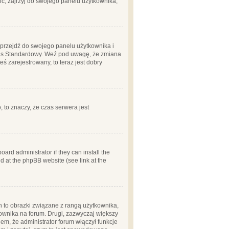
ć, zajrzyj do swojego panelu użytkownika;
m, przejdź do swojego panelu użytkownika i
zas Standardowy. Weź pod uwagę, że zmiana
ś zarejestrowany, to teraz jest dobry
, to znaczy, że czas serwera jest
ard administrator if they can install the
d at the phpBB website (see link at the
h to obrazki związane z rangą użytkownika,
kownika na forum. Drugi, zazwyczaj większy
em, że administrator forum włączył funkcje