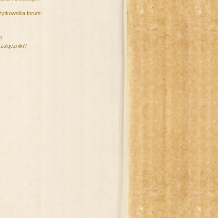
żytkownika forum!
m?
załączniki?