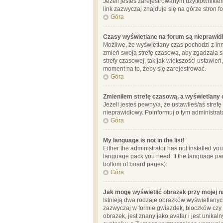
Jeżeli jesteś zarejestrowanym użytkownikie
link zazwyczaj znajduje się na górze stron f
Góra
Czasy wyświetlane na forum są nieprawid
Możliwe, że wyświetlany czas pochodzi z inne
zmień swoją strefę czasową, aby zgadzała 
strefy czasowej, tak jak większości ustawień
moment na to, żeby się zarejestrować.
Góra
Zmieniłem strefę czasową, a wyświetlany c
Jeżeli jesteś pewny/a, że ustawiłeś/aś stref
nieprawidłowy. Poinformuj o tym administrat
Góra
My language is not in the list!
Either the administrator has not installed yo
language pack you need. If the language pack
bottom of board pages).
Góra
Jak mogę wyświetlić obrazek przy mojej 
Istnieją dwa rodzaje obrazków wyświetlanyc
zazwyczaj w formie gwiazdek, bloczków czy k
obrazek, jest znany jako avatar i jest unik