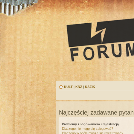
KULT
|
KNŻ
|
KAZIK
Najczęściej zadawane pytan
Problemy z logowaniem i rejestracją
Dlaczego nie mogę się zalogować?
Dlaczego w ogóle muszę się rejestrować?