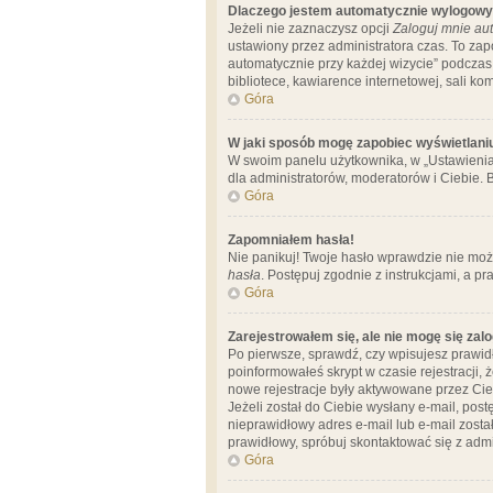
Dlaczego jestem automatycznie wylogow
Jeżeli nie zaznaczysz opcji
Zaloguj mnie aut
ustawiony przez administratora czas. To za
automatycznie przy każdej wizycie” podczas 
bibliotece, kawiarence internetowej, sali komp
Góra
W jaki sposób mogę zapobiec wyświetlani
W swoim panelu użytkownika, w „Ustawienia
dla administratorów, moderatorów i Ciebie. B
Góra
Zapomniałem hasła!
Nie panikuj! Twoje hasło wprawdzie nie moż
hasła
. Postępuj zgodnie z instrukcjami, a 
Góra
Zarejestrowałem się, ale nie mogę się zal
Po pierwsze, sprawdź, czy wpisujesz prawidł
poinformowałeś skrypt w czasie rejestracji, 
nowe rejestracje były aktywowane przez Cieb
Jeżeli został do Ciebie wysłany e-mail, pos
nieprawidłowy adres e-mail lub e-mail został
prawidłowy, spróbuj skontaktować się z admi
Góra