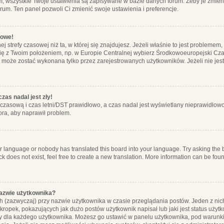
m, wszystkie Twoje ustawienia są zapisywane w bazie danych forum. Żeby je zmieni
orum. Ten panel pozwoli Ci zmienić swoje ustawienia i preferencje.
łowe!
j strefy czasowej niż ta, w której się znajdujesz. Jeżeli właśnie to jest probleme
się z Twoim położeniem, np. w Europie Centralnej wybierz Środkowoeuropejski C
, może zostać wykonana tylko przez zarejestrowanych użytkowników. Jeżeli nie jeste
zas nadal jest zły!
ę czasową i czas letni/DST prawidłowo, a czas nadal jest wyświetlany nieprawidłowo
ora, aby naprawił problem.
ur language or nobody has translated this board into your language. Try asking the bo
 does not exist, feel free to create a new translation. More information can be foun
nazwie użytkownika?
h (zazwyczaj) przy nazwie użytkownika w czasie przeglądania postów. Jeden z nic
ropek, pokazujących jak dużo postów użytkownik napisał lub jaki jest status użyt
alny dla każdego użytkownika. Możesz go ustawić w panelu użytkownika, pod warunki