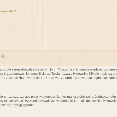
zenia wątku?
cją
ogóle zarejestrowałeś się na tym forum? Jeżeli nie, to musisz wiedzieć, że rejestr
esz się zalogować, to upewnij się, że Twoja nazwa użytkownika i Twoje hasło są praw
e nie zostałeś zbanowany. Jest też możliwe, że problem powoduje błędna konfigura
a forum zależy, czy aby pisać wiadomości konieczna jest rejestracja. Jednakże reje
jak własny avatar, wysyłanie prywatnych wiadomości i e-maili do innych użytkownik
zalecane, abyś ją wykonał.