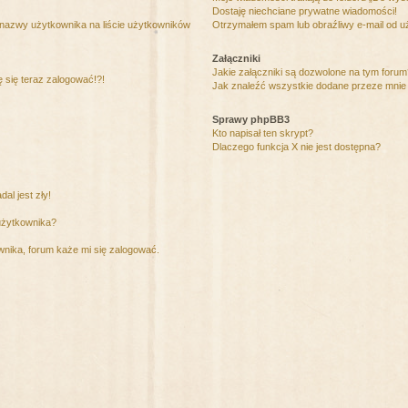
Dostaję niechciane prywatne wiadomości!
 nazwy użytkownika na liście użytkowników
Otrzymałem spam lub obraźliwy e-mail od u
Załączniki
Jakie załączniki są dozwolone na tym foru
ę się teraz zalogować!?!
Jak znaleźć wszystkie dodane przeze mnie 
Sprawy phpBB3
Kto napisał ten skrypt?
Dlaczego funkcja X nie jest dostępna?
al jest zły!
użytkownika?
nika, forum każe mi się zalogować.