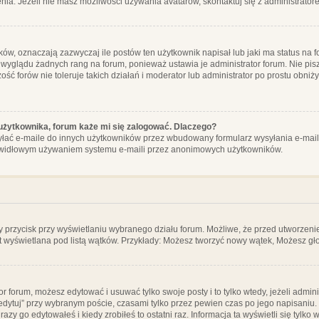
ia. Jeżeli nie masz możliwości używania avatarów, skontaktuj się z administrator
, oznaczają zazwyczaj ile postów ten użytkownik napisał lub jaki ma status na fo
 wyglądu żadnych rang na forum, ponieważ ustawia je administrator forum. Nie pisz
zość forów nie toleruje takich działań i moderator lub administrator po prostu obniż
użytkownika, forum każe mi się zalogować. Dlaczego?
ać e-maile do innych użytkowników przez wbudowany formularz wysyłania e-maili i t
rawidłowym używaniem systemu e-maili przez anonimowych użytkowników.
y przycisk przy wyświetlaniu wybranego działu forum. Możliwe, że przed utworzeni
t wyświetlana pod listą wątków. Przykłady: Możesz tworzyć nowy wątek, Możesz gło
or forum, możesz edytować i usuwać tylko swoje posty i to tylko wtedy, jeżeli admin
edytuj” przy wybranym poście, czasami tylko przez pewien czas po jego napisaniu. J
zy go edytowałeś i kiedy zrobiłeś to ostatni raz. Informacja ta wyświetli się tylko w