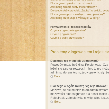
Dlaczego otrzymałem ostrzeżenie?
Jak mogę zgłosić posty moderatorowi?
Do czego służy przycisk „Zapisz” w widoku twor
Dlaczego mój post musi być zaakceptowany?
Jak mogę przesunąć swój wątek w górę?
Formatowanie i rodzaje wątków
Czym są ogłoszenia globalne?
Czym są ogłoszenia?
Czym są wątki przyklejone?
Problemy z logowaniem i rejestra
Dlaczego nie mogę się zalogować?
Powodów może być kilka. Po pierwsze: Czy w 
jeżeli się zarejestrowałeś i mimo to nie moż
administratorem forum, żeby upewnić się, ż
Góra
Dlaczego w ogóle muszę się rejestrować?
Możliwe, że nie musisz, to od administrator
możliwości niedostępnych dla gości, takich 
Rejestracja zajmuje tylko chwilę, więc jest 
Góra