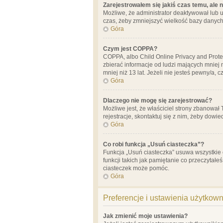
Zarejestrowałem się jakiś czas temu, ale 
Możliwe, że administrator deaktywował lub u
czas, żeby zmniejszyć wielkość bazy danych.
Góra
Czym jest COPPA?
COPPA, albo Child Online Privacy and Prote
zbierać informacje od ludzi mających mniej
mniej niż 13 lat. Jeżeli nie jesteś pewny/a,
Góra
Dlaczego nie mogę się zarejestrować?
Możliwe jest, że właściciel strony zbanował
rejestracje, skontaktuj się z nim, żeby dowie
Góra
Co robi funkcja „Usuń ciasteczka”?
Funkcja „Usuń ciasteczka” usuwa wszystkie 
funkcji takich jak pamiętanie co przeczytałe
ciasteczek może pomóc.
Góra
Preferencje i ustawienia użytkow
Jak zmienić moje ustawienia?