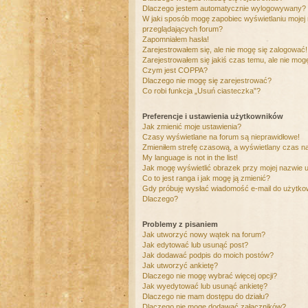
Dlaczego jestem automatycznie wylogowywany?
W jaki sposób mogę zapobiec wyświetlaniu mojej
przeglądających forum?
Zapomniałem hasła!
Zarejestrowałem się, ale nie mogę się zalogować!
Zarejestrowałem się jakiś czas temu, ale nie mog
Czym jest COPPA?
Dlaczego nie mogę się zarejestrować?
Co robi funkcja „Usuń ciasteczka”?
Preferencje i ustawienia użytkowników
Jak zmienić moje ustawienia?
Czasy wyświetlane na forum są nieprawidłowe!
Zmieniłem strefę czasową, a wyświetlany czas nad
My language is not in the list!
Jak mogę wyświetlić obrazek przy mojej nazwie 
Co to jest ranga i jak mogę ją zmienić?
Gdy próbuję wysłać wiadomość e-mail do użytkow
Dlaczego?
Problemy z pisaniem
Jak utworzyć nowy wątek na forum?
Jak edytować lub usunąć post?
Jak dodawać podpis do moich postów?
Jak utworzyć ankietę?
Dlaczego nie mogę wybrać więcej opcji?
Jak wyedytować lub usunąć ankietę?
Dlaczego nie mam dostępu do działu?
Dlaczego nie mogę dodawać załączników?