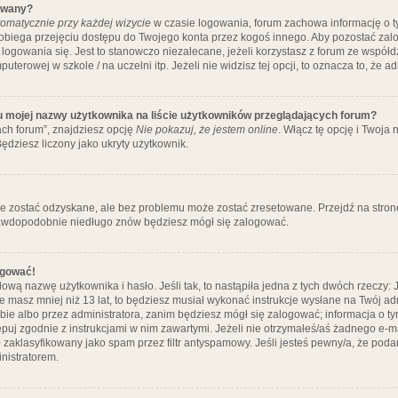
ywany?
omatycznie przy każdej wizycie
w czasie logowania, forum zachowa informację o ty
pobiega przejęciu dostępu do Twojego konta przez kogoś innego. Aby pozostać za
logowania się. Jest to stanowczo niezalecane, jeżeli korzystasz z forum ze współ
uterowej w szkole / na uczelni itp. Jeżeli nie widzisz tej opcji, to oznacza to, że a
u mojej nazwy użytkownika na liście użytkowników przeglądających forum?
ch forum”, znajdziesz opcję
Nie pokazuj, że jestem online
. Włącz tę opcję i Twoja
ędziesz liczony jako ukryty użytkownik.
e zostać odzyskane, ale bez problemu może zostać zresetowane. Przejdź na stronę 
prawdopodobnie niedługo znów będziesz mógł się zalogować.
ogować!
ową nazwę użytkownika i hasło. Jeśli tak, to nastąpiła jedna z tych dwóch rzeczy: 
że masz mniej niż 13 lat, to będziesz musiał wykonać instrukcje wysłane na Twój ad
ie albo przez administratora, zanim będziesz mógł się zalogować; informacja o tym
tępuj zgodnie z instrukcjami w nim zawartymi. Jeżeli nie otrzymałeś/aś żadnego e
 zaklasyfikowany jako spam przez filtr antyspamowy. Jeśli jesteś pewny/a, że poda
nistratorem.