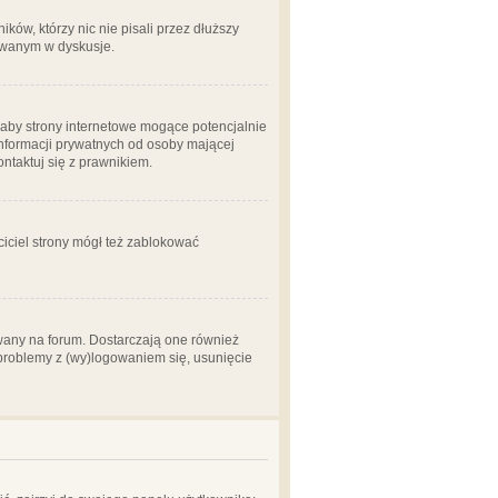
ów, którzy nic nie pisali przez dłuższy
żowanym w dyskusje.
aby strony internetowe mogące potencjalnie
informacji prywatnych od osoby mającej
ontaktuj się z prawnikiem.
ciciel strony mógł też zablokować
wany na forum. Dostarczają one również
z problemy z (wy)logowaniem się, usunięcie