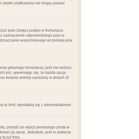
 że zwykli użytkownicy nie mogą usuwać
aczyć pole
Dołącz podpis
w formularzu
zez zaznaczenie odpowiedniego pola w
 odznaczanie wspomnianego wcześniej pola
iżej głównego formularza; jeśli nie widzisz
ich pól, upewniając się, że każda opcja
czas trwania ankiety wyrażony w dniach (0
a to limit, skontaktuj się z administratorem.
tę, przejdź do edycji pierwszego posta w
tować jej opcje. Jednakże, jeśli w ankiecie
ta już trwa.