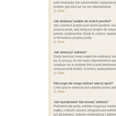
jeśli moderator lub administrator edytował 
postów, gdy ktoś już na nie odpowiedział.
Góra
Jak dodawać podpis do moich postów?
Aby umieścić podpis pod swoim postem, mus
pisania posta, aby dołączyć podpis do nie
panelu użytkownika. Kiedy to zrobisz, będ
w formularzu pisania posta.
Góra
Jak utworzyć ankietę?
Kiedy tworzysz nowy wątek lub edytujesz pier
jej, to znaczy, że nie masz odpowiednich up
znajduje się w osobnej linii w polu tekstow
oznacza brak limitu) i w końcu zadecydować
Góra
Dlaczego nie mogę wybrać więcej opcji?
Limit opcji w ankiecie jest ustalany przez ad
Góra
Jak wyedytować lub usunąć ankietę?
Podobnie jak posty, ankiety mogą być edytow
wątku, z którym zawsze związana jest ankieta
już głosowano, jedynie moderatorzy i admini