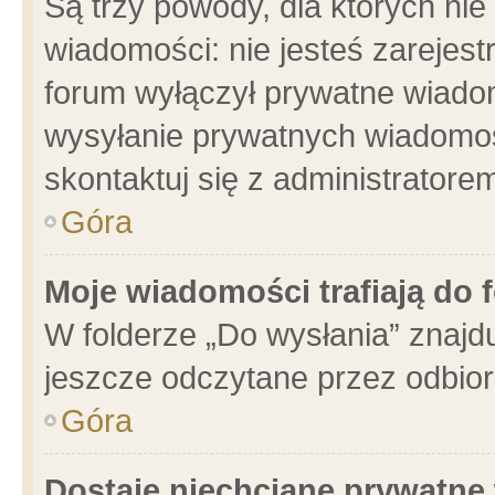
Są trzy powody, dla których n
wiadomości: nie jesteś zarejest
forum wyłączył prywatne wiadom
wysyłanie prywatnych wiadomości
skontaktuj się z administratore
Góra
Moje wiadomości trafiają do 
W folderze „Do wysłania” znajdu
jeszcze odczytane przez odbior
Góra
Dostaję niechciane prywatne