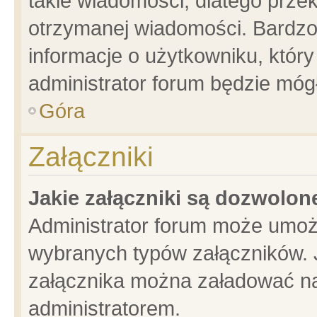
takie wiadomości, dlatego prze
otrzymanej wiadomości. Bardzo
informacje o użytkowniku, któ
administrator forum będzie móg
Góra
Załączniki
Jakie załączniki są dozwolo
Administrator forum może umoż
wybranych typów załączników. J
załącznika można załadować na 
administratorem.