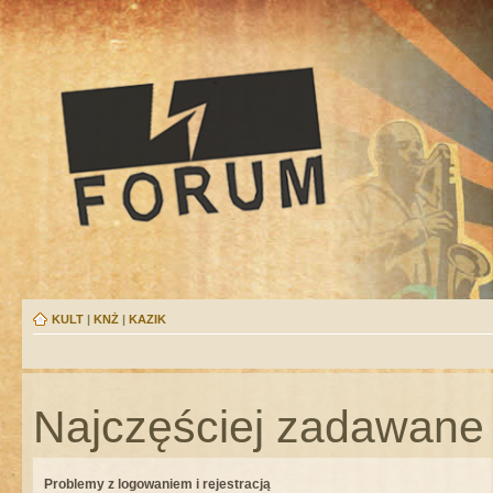
KULT
|
KNŻ
|
KAZIK
Najczęściej zadawane 
Problemy z logowaniem i rejestracją