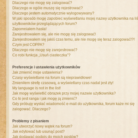
Dlaczego nie mogę się zalogować?
Dlaczego w ogóle muszę się rejestrować?
Dlaczego jestem automatycznie wylogowywany?
W jaki sposób mogę zapobiec wyświetlaniu mojej nazwy użytkownika na liś
użytkowników przeglądających forum?
Zapomniałem hasła!
Zarejestrowałem się, ale nie mogę się zalogować!
Zarejestrowałem się jakiś czas temu, ale nie mogę się teraz zalogować!?!
Czym jest COPPA?
Dlaczego nie mogę się zarejestrować?
Co robi funkcja „Usuń ciasteczka”?
Preferencje i ustawienia użytkowników
Jak zmienić moje ustawienia?
Czasy wyświetlane na forum są nieprawidłowe!
Zmieniłem strefę czasową, a wyświetlany czas nadal jest zły!
My language is not in the list!
Jak mogę wyświetlić obrazek przy mojej nazwie użytkownika?
Co to jest ranga i jak mogę ją zmienić?
Gdy próbuję wysłać wiadomość e-mail do użytkownika, forum każe mi się
zalogować. Dlaczego?
Problemy z pisaniem
Jak utworzyć nowy wątek na forum?
Jak edytować lub usunąć post?
Jak dodawać podpis do moich postów?