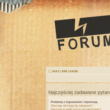
KULT
|
KNŻ
|
KAZIK
Najczęściej zadawane pytan
Problemy z logowaniem i rejestracją
Dlaczego nie mogę się zalogować?
Dlaczego w ogóle muszę się rejestrować?