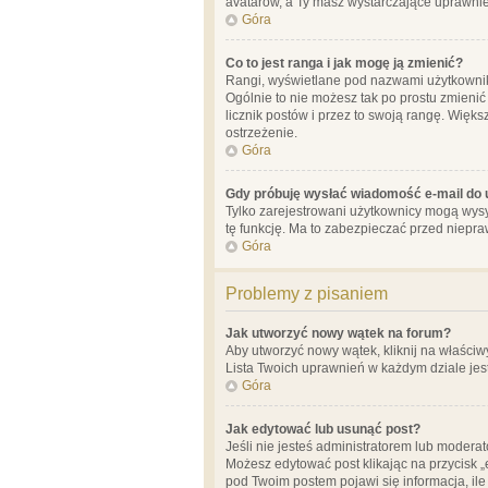
avatarów, a Ty masz wystarczające uprawnien
Góra
Co to jest ranga i jak mogę ją zmienić?
Rangi, wyświetlane pod nazwami użytkowników
Ogólnie to nie możesz tak po prostu zmienić
licznik postów i przez to swoją rangę. Więks
ostrzeżenie.
Góra
Gdy próbuję wysłać wiadomość e-mail do 
Tylko zarejestrowani użytkownicy mogą wysył
tę funkcję. Ma to zabezpieczać przed niep
Góra
Problemy z pisaniem
Jak utworzyć nowy wątek na forum?
Aby utworzyć nowy wątek, kliknij na właściw
Lista Twoich uprawnień w każdym dziale jes
Góra
Jak edytować lub usunąć post?
Jeśli nie jesteś administratorem lub moderat
Możesz edytować post klikając na przycisk „
pod Twoim postem pojawi się informacja, ile ra