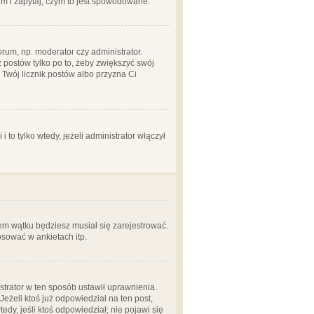
em i zapytaj, czym to jest spowodowane.
rum, np. moderator czy administrator.
 postów tylko po to, żeby zwiększyć swój
y Twój licznik postów albo przyzna Ci
o tylko wtedy, jeżeli administrator włączył
em wątku będziesz musiał się zarejestrować.
sować w ankietach itp.
istrator w ten sposób ustawił uprawnienia.
eżeli ktoś już odpowiedział na ten post,
tedy, jeśli ktoś odpowiedział; nie pojawi się