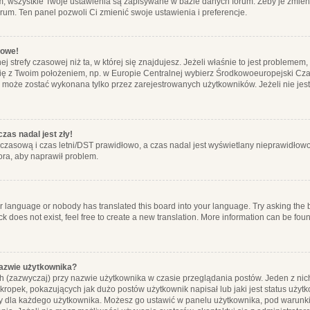
m, wszystkie Twoje ustawienia są zapisywane w bazie danych forum. Żeby je zmieni
orum. Ten panel pozwoli Ci zmienić swoje ustawienia i preferencje.
łowe!
j strefy czasowej niż ta, w której się znajdujesz. Jeżeli właśnie to jest probleme
się z Twoim położeniem, np. w Europie Centralnej wybierz Środkowoeuropejski C
, może zostać wykonana tylko przez zarejestrowanych użytkowników. Jeżeli nie jeste
zas nadal jest zły!
ę czasową i czas letni/DST prawidłowo, a czas nadal jest wyświetlany nieprawidłowo
ora, aby naprawił problem.
ur language or nobody has translated this board into your language. Try asking the bo
 does not exist, feel free to create a new translation. More information can be foun
nazwie użytkownika?
h (zazwyczaj) przy nazwie użytkownika w czasie przeglądania postów. Jeden z nic
ropek, pokazujących jak dużo postów użytkownik napisał lub jaki jest status użyt
alny dla każdego użytkownika. Możesz go ustawić w panelu użytkownika, pod warunki