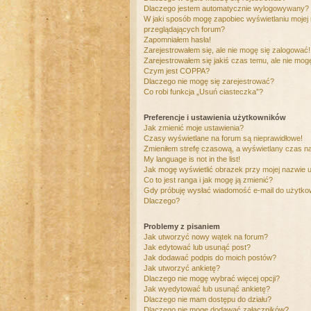
Dlaczego jestem automatycznie wylogowywany?
W jaki sposób mogę zapobiec wyświetlaniu mojej
przeglądających forum?
Zapomniałem hasła!
Zarejestrowałem się, ale nie mogę się zalogować!
Zarejestrowałem się jakiś czas temu, ale nie mog
Czym jest COPPA?
Dlaczego nie mogę się zarejestrować?
Co robi funkcja „Usuń ciasteczka”?
Preferencje i ustawienia użytkowników
Jak zmienić moje ustawienia?
Czasy wyświetlane na forum są nieprawidłowe!
Zmieniłem strefę czasową, a wyświetlany czas nad
My language is not in the list!
Jak mogę wyświetlić obrazek przy mojej nazwie 
Co to jest ranga i jak mogę ją zmienić?
Gdy próbuję wysłać wiadomość e-mail do użytkow
Dlaczego?
Problemy z pisaniem
Jak utworzyć nowy wątek na forum?
Jak edytować lub usunąć post?
Jak dodawać podpis do moich postów?
Jak utworzyć ankietę?
Dlaczego nie mogę wybrać więcej opcji?
Jak wyedytować lub usunąć ankietę?
Dlaczego nie mam dostępu do działu?
Dlaczego nie mogę dodawać załączników?