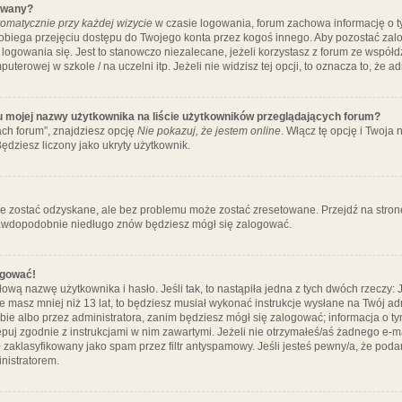
ywany?
omatycznie przy każdej wizycie
w czasie logowania, forum zachowa informację o ty
pobiega przejęciu dostępu do Twojego konta przez kogoś innego. Aby pozostać za
logowania się. Jest to stanowczo niezalecane, jeżeli korzystasz z forum ze współ
uterowej w szkole / na uczelni itp. Jeżeli nie widzisz tej opcji, to oznacza to, że a
u mojej nazwy użytkownika na liście użytkowników przeglądających forum?
ch forum”, znajdziesz opcję
Nie pokazuj, że jestem online
. Włącz tę opcję i Twoja
ędziesz liczony jako ukryty użytkownik.
e zostać odzyskane, ale bez problemu może zostać zresetowane. Przejdź na stronę 
prawdopodobnie niedługo znów będziesz mógł się zalogować.
ogować!
ową nazwę użytkownika i hasło. Jeśli tak, to nastąpiła jedna z tych dwóch rzeczy: 
że masz mniej niż 13 lat, to będziesz musiał wykonać instrukcje wysłane na Twój ad
ie albo przez administratora, zanim będziesz mógł się zalogować; informacja o tym
tępuj zgodnie z instrukcjami w nim zawartymi. Jeżeli nie otrzymałeś/aś żadnego e
 zaklasyfikowany jako spam przez filtr antyspamowy. Jeśli jesteś pewny/a, że poda
nistratorem.