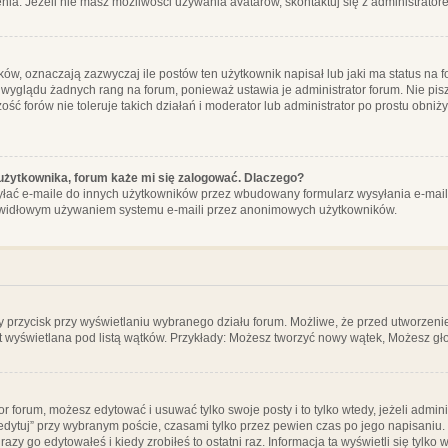
ia. Jeżeli nie masz możliwości używania avatarów, skontaktuj się z administrator
, oznaczają zazwyczaj ile postów ten użytkownik napisał lub jaki ma status na fo
 wyglądu żadnych rang na forum, ponieważ ustawia je administrator forum. Nie pisz
zość forów nie toleruje takich działań i moderator lub administrator po prostu obniż
użytkownika, forum każe mi się zalogować. Dlaczego?
ać e-maile do innych użytkowników przez wbudowany formularz wysyłania e-maili i t
rawidłowym używaniem systemu e-maili przez anonimowych użytkowników.
y przycisk przy wyświetlaniu wybranego działu forum. Możliwe, że przed utworzeni
t wyświetlana pod listą wątków. Przykłady: Możesz tworzyć nowy wątek, Możesz gło
or forum, możesz edytować i usuwać tylko swoje posty i to tylko wtedy, jeżeli admin
edytuj” przy wybranym poście, czasami tylko przez pewien czas po jego napisaniu. J
zy go edytowałeś i kiedy zrobiłeś to ostatni raz. Informacja ta wyświetli się tylko w