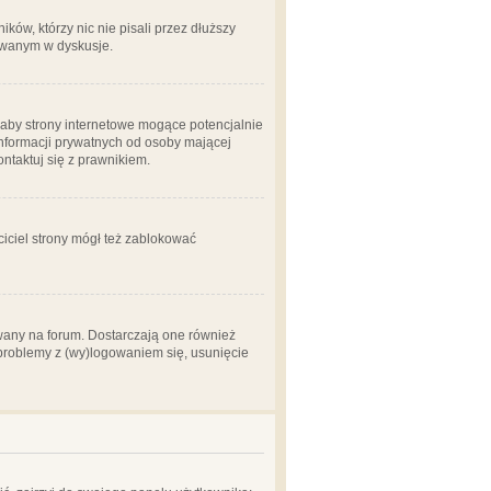
ów, którzy nic nie pisali przez dłuższy
żowanym w dyskusje.
aby strony internetowe mogące potencjalnie
informacji prywatnych od osoby mającej
ontaktuj się z prawnikiem.
ciciel strony mógł też zablokować
wany na forum. Dostarczają one również
z problemy z (wy)logowaniem się, usunięcie