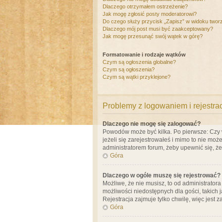
Dlaczego otrzymałem ostrzeżenie?
Jak mogę zgłosić posty moderatorowi?
Do czego służy przycisk „Zapisz” w widoku twor
Dlaczego mój post musi być zaakceptowany?
Jak mogę przesunąć swój wątek w górę?
Formatowanie i rodzaje wątków
Czym są ogłoszenia globalne?
Czym są ogłoszenia?
Czym są wątki przyklejone?
Problemy z logowaniem i rejestra
Dlaczego nie mogę się zalogować?
Powodów może być kilka. Po pierwsze: Czy w 
jeżeli się zarejestrowałeś i mimo to nie moż
administratorem forum, żeby upewnić się, ż
Góra
Dlaczego w ogóle muszę się rejestrować?
Możliwe, że nie musisz, to od administrator
możliwości niedostępnych dla gości, takich 
Rejestracja zajmuje tylko chwilę, więc jest 
Góra