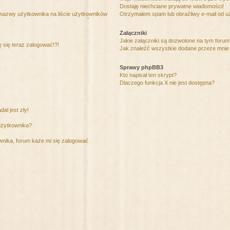
Dostaję niechciane prywatne wiadomości!
 nazwy użytkownika na liście użytkowników
Otrzymałem spam lub obraźliwy e-mail od u
Załączniki
Jakie załączniki są dozwolone na tym foru
ę się teraz zalogować!?!
Jak znaleźć wszystkie dodane przeze mnie 
Sprawy phpBB3
Kto napisał ten skrypt?
Dlaczego funkcja X nie jest dostępna?
al jest zły!
użytkownika?
nika, forum każe mi się zalogować.