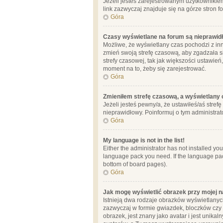
Jeżeli jesteś zarejestrowanym użytkownikie
link zazwyczaj znajduje się na górze stron f
Góra
Czasy wyświetlane na forum są nieprawid
Możliwe, że wyświetlany czas pochodzi z inne
zmień swoją strefę czasową, aby zgadzała 
strefy czasowej, tak jak większości ustawień
moment na to, żeby się zarejestrować.
Góra
Zmieniłem strefę czasową, a wyświetlany c
Jeżeli jesteś pewny/a, że ustawiłeś/aś stref
nieprawidłowy. Poinformuj o tym administrat
Góra
My language is not in the list!
Either the administrator has not installed yo
language pack you need. If the language pack
bottom of board pages).
Góra
Jak mogę wyświetlić obrazek przy mojej 
Istnieją dwa rodzaje obrazków wyświetlanyc
zazwyczaj w formie gwiazdek, bloczków czy k
obrazek, jest znany jako avatar i jest unik