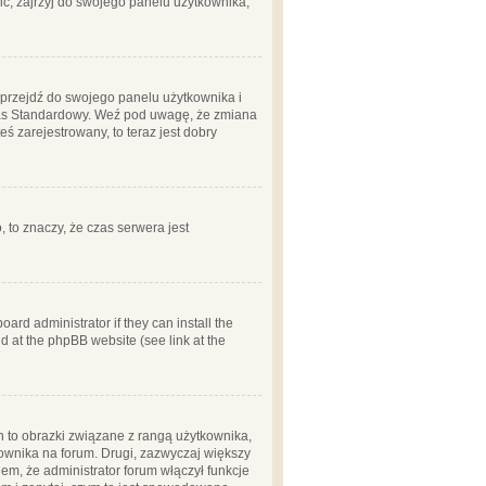
ć, zajrzyj do swojego panelu użytkownika;
m, przejdź do swojego panelu użytkownika i
zas Standardowy. Weź pod uwagę, że zmiana
ś zarejestrowany, to teraz jest dobry
, to znaczy, że czas serwera jest
ard administrator if they can install the
d at the phpBB website (see link at the
h to obrazki związane z rangą użytkownika,
kownika na forum. Drugi, zazwyczaj większy
em, że administrator forum włączył funkcje