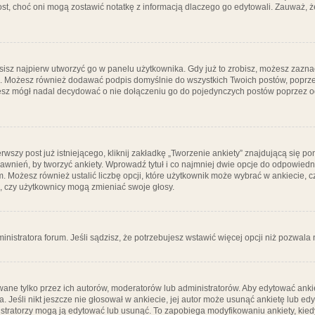
post, choć oni mogą zostawić notatkę z informacją dlaczego go edytowali. Zauważ,
isz najpierw utworzyć go w panelu użytkownika. Gdy już to zrobisz, możesz zazn
go. Możesz również dodawać podpis domyślnie do wszystkich Twoich postów, popr
ziesz mógł nadal decydować o nie dołączeniu go do pojedynczych postów poprzez
wszy post już istniejącego, kliknij zakładkę „Tworzenie ankiety” znajdującą się pon
rawnień, by tworzyć ankiety. Wprowadź tytuł i co najmniej dwie opcje do odpowiedn
ym. Możesz również ustalić liczbę opcji, które użytkownik może wybrać w ankiecie, 
, czy użytkownicy mogą zmieniać swoje głosy.
ministratora forum. Jeśli sądzisz, że potrzebujesz wstawić więcej opcji niż pozwala n
ane tylko przez ich autorów, moderatorów lub administratorów. Aby edytować ankie
. Jeśli nikt jeszcze nie głosował w ankiecie, jej autor może usunąć ankietę lub edy
stratorzy mogą ją edytować lub usunąć. To zapobiega modyfikowaniu ankiety, kiedy 