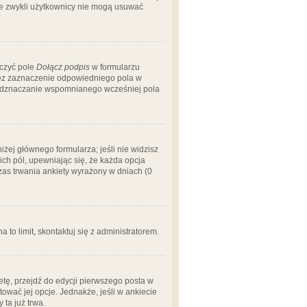
 że zwykli użytkownicy nie mogą usuwać
aczyć pole
Dołącz podpis
w formularzu
zez zaznaczenie odpowiedniego pola w
 odznaczanie wspomnianego wcześniej pola
iżej głównego formularza; jeśli nie widzisz
ich pól, upewniając się, że każda opcja
czas trwania ankiety wyrażony w dniach (0
a to limit, skontaktuj się z administratorem.
tę, przejdź do edycji pierwszego posta w
tować jej opcje. Jednakże, jeśli w ankiecie
ta już trwa.