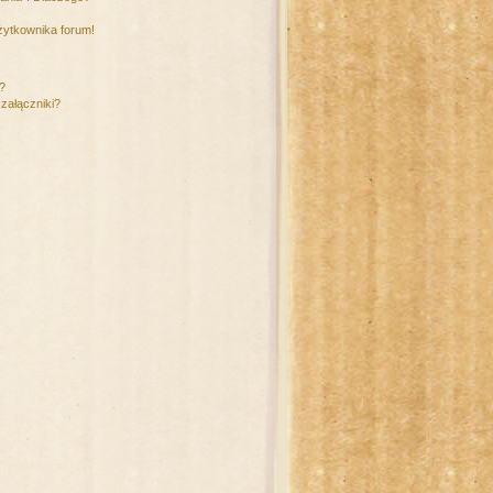
żytkownika forum!
m?
załączniki?