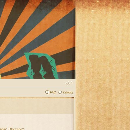
FAQ
Zaloguj
łania”. Dlaczego?