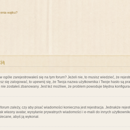
zenia wątku?
cją
ogóle zarejestrowałeś się na tym forum? Jeżeli nie, to musisz wiedzieć, że rejestr
esz się zalogować, to upewnij się, że Twoja nazwa użytkownika i Twoje hasło są praw
e nie zostałeś zbanowany. Jest też możliwe, że problem powoduje błędna konfigura
a forum zależy, czy aby pisać wiadomości konieczna jest rejestracja. Jednakże reje
jak własny avatar, wysyłanie prywatnych wiadomości i e-maili do innych użytkownik
zalecane, abyś ją wykonał.