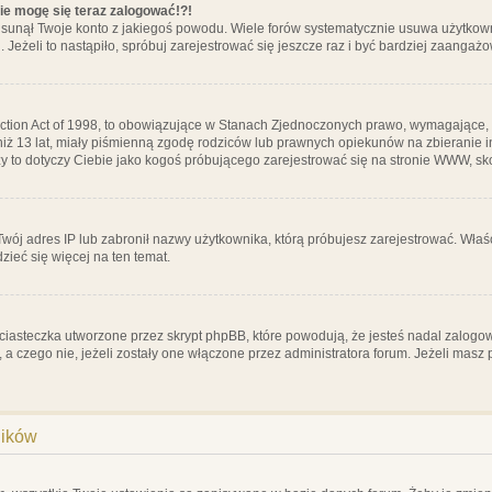
nie mogę się teraz zalogować!?!
sunął Twoje konto z jakiegoś powodu. Wiele forów systematycznie usuwa użytkownik
 Jeżeli to nastąpiło, spróbuj zarejestrować się jeszcze raz i być bardziej zaanga
ction Act of 1998, to obowiązujące w Stanach Zjednoczonych prawo, wymagające, 
 niż 13 lat, miały piśmienną zgodę rodziców lub prawnych opiekunów na zbieranie 
 czy to dotyczy Ciebie jako kogoś próbującego zarejestrować się na stronie WWW, sk
 Twój adres IP lub zabronił nazwy użytkownika, którą próbujesz zarejestrować. Właś
dzieć się więcej na ten temat.
ciasteczka utworzone przez skrypt phpBB, które powodują, że jesteś nadal zalogo
ś, a czego nie, jeżeli zostały one włączone przez administratora forum. Jeżeli mas
ników