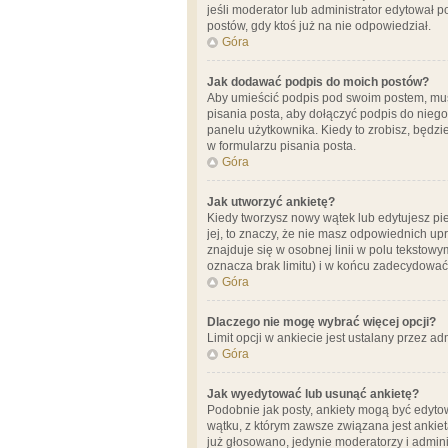
jeśli moderator lub administrator edytował 
postów, gdy ktoś już na nie odpowiedział.
Góra
Jak dodawać podpis do moich postów?
Aby umieścić podpis pod swoim postem, mus
pisania posta, aby dołączyć podpis do nie
panelu użytkownika. Kiedy to zrobisz, będ
w formularzu pisania posta.
Góra
Jak utworzyć ankietę?
Kiedy tworzysz nowy wątek lub edytujesz pier
jej, to znaczy, że nie masz odpowiednich up
znajduje się w osobnej linii w polu tekstow
oznacza brak limitu) i w końcu zadecydować
Góra
Dlaczego nie mogę wybrać więcej opcji?
Limit opcji w ankiecie jest ustalany przez ad
Góra
Jak wyedytować lub usunąć ankietę?
Podobnie jak posty, ankiety mogą być edytow
wątku, z którym zawsze związana jest ankieta
już głosowano, jedynie moderatorzy i admini