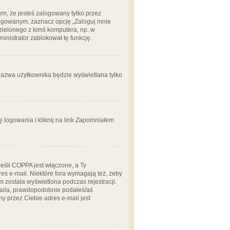
m, że jesteś zalogowany tylko przez
logowanym, zaznacz opcję „Zaloguj mnie
dzielonego z kimś komputera, np. w
dministrator zablokował tę funkcję.
 nazwa użytkownika będzie wyświetlana tylko
logowania i kliknij na link
Zapomniałem
Jeśli COPPA jest włączone, a Ty
res e-mail. Niektóre fora wymagają też, żeby
 została wyświetlona podczas rejestracji.
-maila, prawdopodobnie podałeś/aś
ny przez Ciebie adres e-mail jest