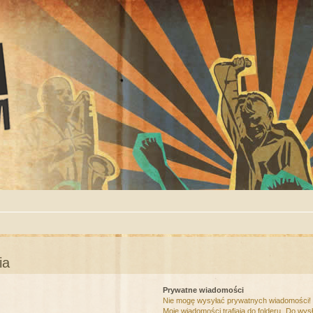
ia
Prywatne wiadomości
Nie mogę wysyłać prywatnych wiadomości!
Moje wiadomości trafiają do folderu „Do wys