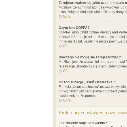
Zarejestrowałem się jakiś czas temu, ale 
Możliwe, że administrator deaktywował lub u
czas, żeby zmniejszyć wielkość bazy danych.
Góra
Czym jest COPPA?
COPPA, albo Child Online Privacy and Prote
zbierać informacje od ludzi mających mniej
mniej niż 13 lat. Jeżeli nie jesteś pewny/a,
Góra
Dlaczego nie mogę się zarejestrować?
Możliwe jest, że właściciel strony zbanował
rejestracje, skontaktuj się z nim, żeby dowie
Góra
Co robi funkcja „Usuń ciasteczka”?
Funkcja „Usuń ciasteczka” usuwa wszystkie 
funkcji takich jak pamiętanie co przeczytałe
ciasteczek może pomóc.
Góra
Preferencje i ustawienia użytkow
Jak zmienić moje ustawienia?