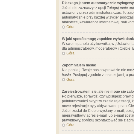
Dlaczego jestem automatycznie wylogow
Jeżeli nie zaznaczysz opcji
Zaloguj mnie aut
ustawiony przez administratora czas. To za
automatycznie przy każdej wizycie” podczas 
bibliotece, kawiarence internetowej, sali komp
Góra
W jaki sposób mogę zapobiec wyświetlani
W swoim panelu użytkownika, w „Ustawienia
dla administratorów, moderatorów i Ciebie. B
Góra
Zapomniałem hasła!
Nie panikuj! Twoje hasło wprawdzie nie moż
hasła
. Postępuj zgodnie z instrukcjami, a 
Góra
Zarejestrowałem się, ale nie mogę się zal
Po pierwsze, sprawdź, czy wpisujesz prawidł
poinformowałeś skrypt w czasie rejestracji, 
nowe rejestracje były aktywowane przez Cieb
Jeżeli został do Ciebie wysłany e-mail, pos
nieprawidłowy adres e-mail lub e-mail został
prawidłowy, spróbuj skontaktować się z admi
Góra