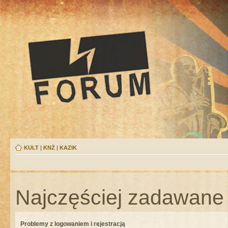
KULT
|
KNŻ
|
KAZIK
Najczęściej zadawane 
Problemy z logowaniem i rejestracją