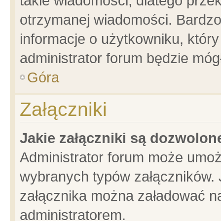
takie wiadomości, dlatego prze
otrzymanej wiadomości. Bardzo
informacje o użytkowniku, któ
administrator forum będzie móg
Góra
Załączniki
Jakie załączniki są dozwolo
Administrator forum może umoż
wybranych typów załączników. J
załącznika można załadować na 
administratorem.